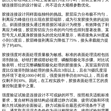
键连接部位的设计验证，尚不适合大规模参数优化。
胶接连接设计同样面临独特的挑战。胶层应力分布极不均匀，
剥离应力峰值往往出现在胶层端部，成为引发胶接失效的起始
点。斜面搭接接头通过将搭接区域设计为楔形，有效降低了剥
离应力峰值，胶层剪切应力分布的均匀性也得到显著改善。某
型号无人机翼身胶接接头的优化结果显示，将搭接角从90度减
小到15度后，胶层峰值剥离应力降低了75%，接头承载能力提
升了约40%。
胶接强度对表面处理质量极为敏感。标准的表面处理流程包括
溶剂除油、砂纸打磨或喷砂处理、磷酸阳极化等步骤。对比试
验表明，经过完整磷酸阳极化处理的胶接接头，其室温剪切强
度比仅做溶剂除油处理的接头高出3倍以上，且在70摄氏度湿
热环境下老化1000小时后，强度保持率仍在80%以上，而后者
仅剩不到30%。因此，在工程实践中，胶接表面处理工艺的质
量控制是重中之重。
强度验证试验是连接设计不可或缺的环节。按照相关适航标准
要求，复合材料连接结构必须通过静力试验、疲劳试验和环境
耐久性试验的全面验证。静力试验应在最恶劣环境条件下进
行，通常取高温湿态条件作为设计极限状态。疲劳试验则需覆