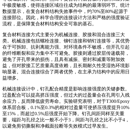
中极度敏感，使得连接区域往往成为结构的最薄弱环节。统计
数据显示，在复合材料结构失效事件中，约70%至80%起源于
连接部位。因此，科学合理的连接设计方法和严格的强度验证
流程，是保障复合材料结构安全可靠的基石。
复合材料连接方式主要分为机械连接、胶接和混合连接三大
类。机械连接包括螺栓连接、铆钉连接和销钉连接等，其优势
在于可拆卸、抗剥离能力强、对环境条件不敏感，但开孔引起
的纤维断裂和应力集中不可避免。胶接则通过胶层传递载荷，
避免了开孔带来的损伤，且具有减振、密封和减重等附加效
益，但对胶接工艺质量高度依赖，且长期耐久性受湿热环境影
响显著。混合连接综合了两者优势，在主承力结构中的应用日
益增多。
机械连接设计中，钉孔配合精度是影响连接强度的关键参数。
过盈配合可以提高挤压强度，但过大的过盈量会在孔周引入残
余应力，反而降低疲劳寿命。实验研究表明，对于T300/Epoxy
体系层合板，0.1%至0.3%的相对过盈量可使挤压强度提升10%
至15%，而超过0.5%后强度开始下降。钉孔间距同样至关重
要，端距与孔径之比一般不小于3，间距与孔径之比不小于4，
以避免剪切撕裂和净截面拉断等失效模式过早发生。