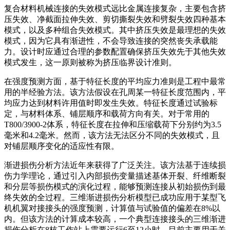
复合材料机械连接的失效模式远比金属连接复杂，主要包含挤
压失效、净截面拉伸失效、剪切撕裂失效和劈裂失效四种基本
模式，以及多种组合失效模式。其中挤压失效是最理想的失效
模式，因为它具有渐进性，不会导致连接的突然丧失承载能
力。设计时应通过合理的参数配置确保挤压失效先于其他失效
模式发生，这一原则被称为挤压临界设计准则。
在强度预测方面，基于特征长度的平均应力准则是工程中最常
用的半经验方法。该方法假设在孔周某一特征长度范围内，平
均应力达到材料许用值时即发生失效。特征长度通过试验标
定，与材料体系、铺层顺序和载荷方向有关。对于常用的
T800/3900-2体系，特征长度在拉伸和压缩载荷下分别约为3.5
毫米和4.2毫米。然而，该方法无法区分不同的失效模式，且
对铺层顺序变化的适应性有限。
渐进损伤分析方法近年来获得了广泛关注。该方法基于连续损
伤力学理论，通过引入内部损伤变量描述基体开裂、纤维断裂
和分层等损伤模式的演化过程，能够预测连接从初始损伤到最
终失效的全过程。三维渐进损伤分析模型已成功应用于某型飞
机机翼对接接头的强度预测，计算值与试验值的偏差在8%以
内。但该方法的计算成本较高，一个典型连接接头的三维渐进
损伤分析在8核工作站上需要运行6至12小时，目前主要用于关