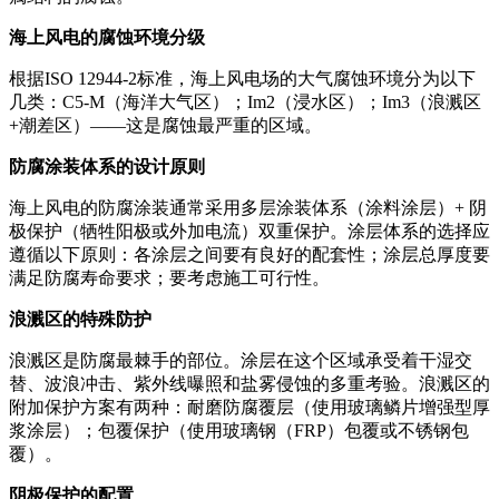
海上风电的腐蚀环境分级
根据ISO 12944-2标准，海上风电场的大气腐蚀环境分为以下
几类：C5-M（海洋大气区）；Im2（浸水区）；Im3（浪溅区
+潮差区）——这是腐蚀最严重的区域。
防腐涂装体系的设计原则
海上风电的防腐涂装通常采用多层涂装体系（涂料涂层）+ 阴
极保护（牺牲阳极或外加电流）双重保护。涂层体系的选择应
遵循以下原则：各涂层之间要有良好的配套性；涂层总厚度要
满足防腐寿命要求；要考虑施工可行性。
浪溅区的特殊防护
浪溅区是防腐最棘手的部位。涂层在这个区域承受着干湿交
替、波浪冲击、紫外线曝照和盐雾侵蚀的多重考验。浪溅区的
附加保护方案有两种：耐磨防腐覆层（使用玻璃鳞片增强型厚
浆涂层）；包覆保护（使用玻璃钢（FRP）包覆或不锈钢包
覆）。
阴极保护的配置