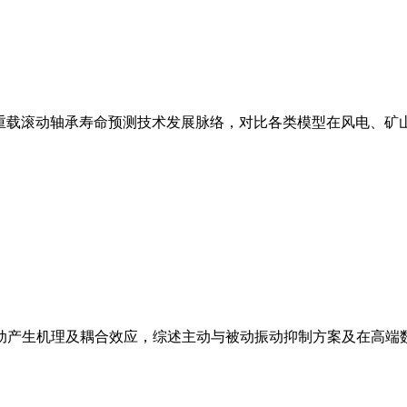
合模型，梳理重载滚动轴承寿命预测技术发展脉络，对比各类模型在风电
动产生机理及耦合效应，综述主动与被动振动抑制方案及在高端