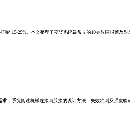
的15-25%。本文整理了变桨系统最常见的10类故障报警及
需求，系统阐述机械连接与胶接的设计方法、失效准则及强度验