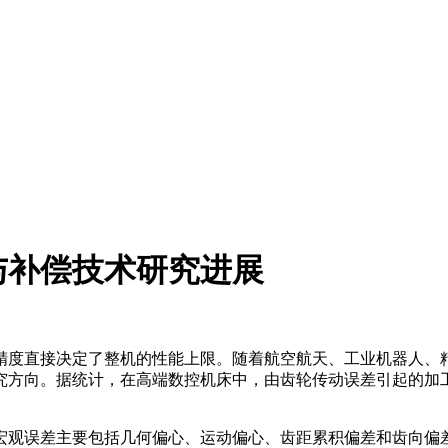
与补偿技术研究进展
精度直接决定了整机的性能上限。随着航空航天、工业机器人、
方向。据统计，在高端数控机床中，由齿轮传动误差引起的加工误
宏观误差主要包括几何偏心、运动偏心、齿距累积偏差和齿向偏