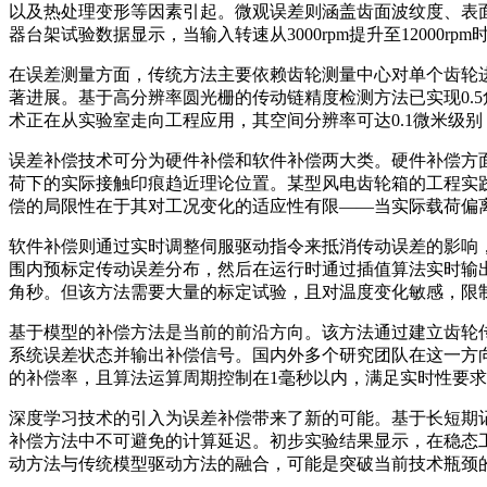
以及热处理变形等因素引起。微观误差则涵盖齿面波纹度、表
器台架试验数据显示，当输入转速从3000rpm提升至1200
在误差测量方面，传统方法主要依赖齿轮测量中心对单个齿轮
著进展。基于高分辨率圆光栅的传动链精度检测方法已实现0.
术正在从实验室走向工程应用，其空间分辨率可达0.1微米级
误差补偿技术可分为硬件补偿和软件补偿两大类。硬件补偿方
荷下的实际接触印痕趋近理论位置。某型风电齿轮箱的工程实践
偿的局限性在于其对工况变化的适应性有限——当实际载荷偏
软件补偿则通过实时调整伺服驱动指令来抵消传动误差的影响
围内预标定传动误差分布，然后在运行时通过插值算法实时输出
角秒。但该方法需要大量的标定试验，且对温度变化敏感，限
基于模型的补偿方法是当前的前沿方向。该方法通过建立齿轮
系统误差状态并输出补偿信号。国内外多个研究团队在这一方
的补偿率，且算法运算周期控制在1毫秒以内，满足实时性要
深度学习技术的引入为误差补偿带来了新的可能。基于长短期
补偿方法中不可避免的计算延迟。初步实验结果显示，在稳态工
动方法与传统模型驱动方法的融合，可能是突破当前技术瓶颈