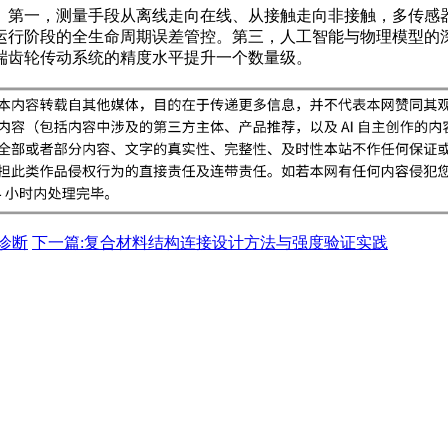
。第一，测量手段从离线走向在线、从接触走向非接触，多传感
运行阶段的全生命周期误差管控。第三，人工智能与物理模型的
端齿轮传动系统的精度水平提升一个数量级。
诊断
下一篇:复合材料结构连接设计方法与强度验证实践