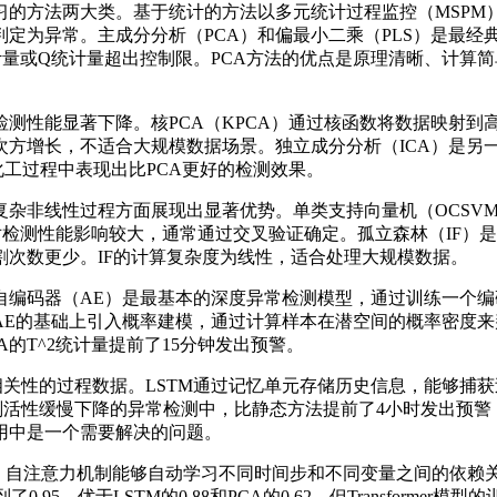
习的方法两大类。基于统计的方法以多元统计过程监控（MSPM
定为异常。主成分分析（PCA）和偏最小二乘（PLS）是最经典
计量或Q统计量超出控制限。PCA方法的优点是原理清晰、计算
检测性能显著下降。核PCA（KPCA）通过核函数将数据映射到
次方增长，不适合大规模数据场景。独立成分分析（ICA）是另
化工过程中表现出比PCA更好的检测效果。
复杂非线性过程方面展现出显著优势。单类支持向量机（OCSV
对检测性能影响较大，通常通过交叉验证确定。孤立森林（IF）
次数更少。IF的计算复杂度为线性，适合处理大规模数据。
自编码器（AE）是最基本的深度异常检测模型，通过训练一个编
AE的基础上引入概率建模，通过计算样本在潜空间的概率密度
的T^2统计量提前了15分钟发出预警。
相关性的过程数据。LSTM通过记忆单元存储历史信息，能够捕
剂活性缓慢下降的异常检测中，比静态方法提前了4小时发出预警
用中是一个需要解决的问题。
技术可能。自注意力机制能够自动学习不同时间步和不同变量之间的
到了0.95，优于LSTM的0.88和PCA的0.62。但Transfor