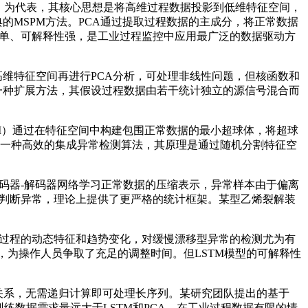
）为代表，其核心思想是将高维过程数据投影到低维特征空间，
的MSPM方法。PCA通过提取过程数据的主成分，将正常数据
简单、可解释性强，是工业过程监控中应用最广泛的数据驱动方
高维特征空间再进行PCA分析，可处理非线性问题，但核函数和
一种扩展方法，其假设过程数据由若干统计独立的源信号混合而
M）通过在特征空间中构建包围正常数据的最小超球体，将超球
是一种高效的集成异常检测算法，其原理是通过随机分割特征空
码器-解码器网络学习正常数据的压缩表示，异常样本由于偏离
来判断异常，理论上提供了更严格的统计框架。某型乙烯裂解装
获过程的动态特征和趋势变化，对缓慢漂移型异常的检测尤为有
，为操作人员争取了充足的调整时间。但LSTM模型的可解释性
依赖关系，无需递归计算即可处理长序列。某研究团队提出的基于
mer模型的训练数据需求量远大于LSTM和PCA，在工业过程数据有限的情