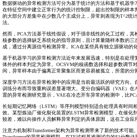
数据驱动的异常检测方法可分为基于统计的方法和基于机器学
在特征空间中建立正常行为的统计控制限，超出控制限的样本判
的大部分方差集中在少数几个主成分上，异常则表现为T^2统
法。
然而，PCA方法基于线性假设，对于强非线性的化工过程，其
核参数的选择缺乏系统化的指导原则，且计算量随样本数的三
成，通过分离源信号检测异常。ICA在某些具有独立源驱动的
基于机器学习的异常检测方法近年来发展迅速，特别是在处理
体外的样本判定为异常。OCSVM的核函数选择和超参数调节
间，异常样本由于偏离正常聚集区而更容易被孤立，所需的分割
深度学习方法在异常检测中的应用是当前最活跃的研究方向。
训练分布而导致重构误差显著增大。变分自编码器（VAE）在
置的异常检测研究显示，VAE在冷态开车异常的检测中，比PCA
长短期记忆网络（LSTM）等序列模型特别适合处理具有时间
效。某型炼油厂催化裂化装置的LSTM异常检测模型，在催化
较差，难以向操作人员解释异常判定的具体原因，这在工业应
注意力机制和Transformer架构为异常检测带来了新的
Transformer的异常检测模型，在TE过程基准测试中的F1分数达