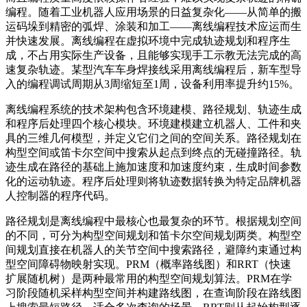
编程。随着工业机器人应用场景的日益复杂化——从简单的搬
运码垛到精密的弧焊、涂装和加工——离线编程技术应运而生
并快速发展。离线编程在虚拟环境中完成轨迹规划和程序生
成，不占用实际生产设备，且能够实现手工示教无法完成的高
速复杂轨迹。某型汽车车身焊接线采用离线编程后，新车型导
入的编程调试周期从3周缩短至1周，设备利用率提升约15%。
离线编程系统的技术架构包含环境建模、路径规划、轨迹生成
和程序后处理四个核心模块。环境建模建立机器人、工件和夹
具的三维几何模型，并定义它们之间的空间关系。路径规划在
构型空间或笛卡尔空间中搜索从起点到终点的无碰撞路径。轨
迹生成在路径的基础上施加速度和加速度约束，生成时间参数
化的运动轨迹。程序后处理则将轨迹数据转换为特定品牌机器
人控制器的程序代码。
路径规划是离线编程中最核心也最复杂的环节。根据规划空间
的不同，可分为构型空间规划和笛卡尔空间规划两类。构型空
间规划直接在机器人的关节空间中搜索路径，避障约束通过构
型空间障碍物映射实现。PRM（概率路线图）和RRT（快速
扩展随机树）是两种最常用的构型空间规划算法。PRM在学
习阶段随机采样构型空间并构建路线图，在查询阶段在路线图