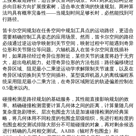
上搜索最短路径，适合多次查询的场景。RRT则从起始构型逐
步向目标方向扩展搜索树，适合单次查询的快速规划。两种算
法均具有概率完备性——当规划时间足够长时，必然能找到可
行路径。
笛卡尔空间规划在任务空间中规划工具点的运动路径，更适合
需要精确控制工具姿态的应用场景。然而，笛卡尔空间的路径
必须通过逆运动学映射到关节空间，映射过程中可能遇到奇异
位形和关节限位等问题。六轴机器人在笛卡尔空间直线插补
时，如果路径经过奇异位形附近，某些关节的速度将趋于无穷
大，超出电机能力。处理奇异位形的方法包括：路径偏移绕过
奇异区域、阻尼最小二乘逆运动学求解限制关节速度，以及在
奇异区域切换到关节空间插补。某型弧焊机器人的离线编程系
统采用阻尼最小二乘方法，在奇异区域附近的轨迹偏差控制在
0.5毫米以内。
碰撞检测是路径规划的基础服务，其性能直接影响规划的效
率。精确碰撞检测需要计算几何体之间的距离，计算量随几何
复杂度急剧增长。层次包围盒方法是加速碰撞检测的经典策
略，将几何体用不同粒度的包围盒层级组织，先进行粗粒度的
包围盒相交测试排除大部分不可能碰撞的对象，再对剩余候选
进行精确的几何相交测试。AABB（轴对齐包围盒）和