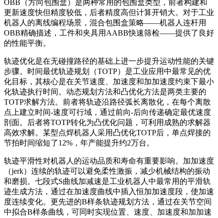
OBB（方向包围盒）是两种常用的包围盒类型，前者构建和
更新速度快但精度较低，后者精度高但计算开销大。对于工业
机器人的离线编程场景，混合包围盒策略——机器人连杆用
OBB精确描述，工件和夹具用AABB快速筛检——提供了良好
的性能平衡。
轨迹优化是在无碰撞路径的基础上进一步提升运动性能的关键
步骤。时间最优轨迹规划（TOTP）是工业应用中最常见的优
化目标，其核心是在关节速度、加速度和加加速度约束下最小
化轨迹执行时间。动态规划方法和凸优化方法是两类主要的
TOTP求解方法。前者将轨迹沿路径弧长离散化，在每个离散
点上建立时间-速度可行域，通过前向-后向传递确定最优速度
剖面。后者将TOTP转化为凸优化问题，可利用成熟的求解器
高效求解。某型点焊机器人采用凸优化TOTP后，单点焊接的
节拍时间缩短了12%，年产能提升约2万台。
轨迹平滑性对机器人的运动品质和寿命有重要影响。加加速度
（jerk）连续的轨迹可以避免柔性激振，减少机械结构的振动
和磨损。七段式S曲线加减速是工业机器人中最常用的平滑轨
迹生成方法，通过在加速度曲线中插入恒加加速度段，使加速
度连续变化。更先进的B样条轨迹规划方法，通过在关节空间
中拟合B样条曲线，可同时实现位置、速度、加速度和加加速