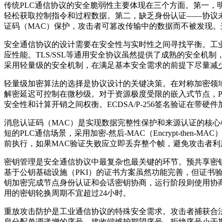
传统PLC通信协议的安全脆弱性主要体现在三个方面。第一，明文
轻松获取控制指令和过程数据。第二，缺乏身份认证——协议
证码（MAC）保护，攻击者可篡改传输中的数据而不被发现
安全通信协议的设计需要在安全性与实时性之间寻找平衡。工业
应性能。TLS/SSL等通用安全协议虽然提供了成熟的安全机
采用轻量级的安全机制，在满足基本安全需求的前提下尽量减
轻量级加密算法的选择是协议设计的关键决策。在对称加密领域，
解密延迟可控制在微秒级。对于资源极度受限的嵌入式节点，PR
安全性和计算开销之间权衡。ECDSA/P-256签名验证在带硬件
消息认证码（MAC）是实现数据完整性保护和来源认证的核心机
短的PLC通信场景，采用加密-然后-MAC（Encrypt-th
前执行，如果MAC验证失败应立即丢弃整个帧，避免攻击者
密钥管理是安全通信协议中最复杂也最关键的环节。预共享密
基于公钥基础设施（PKI）的证书方案虽然功能完善，但证书
钥加密完成节点身份认证和会话密钥协商，运行阶段则使用协
用的密钥轮换周期不宜超过24小时。
重放攻击防护是工业通信协议的特殊安全需求。攻击者捕获合
息分配单调递增的序号，接收端维护期望序号，拒绝序号小于