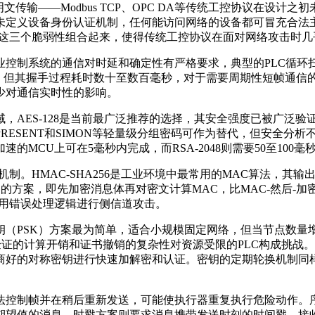
传输——Modbus TCP、OPC DA等传统工控协议在设
未定义设备身份认证机制，任何能访问网络的设备都可冒充合法
。这三个脆弱性组合起来，使得传统工控协议在面对网络攻击时几
控制系统的通信对时延和确定性有严格要求，典型的PLC循环扫
制，但其握手过程耗时数十至数百毫秒，对于需要周期性短帧通信的
少对通信实时性的影响。
AES-128是当前最广泛推荐的选择，其安全强度已被广泛验证
ESENT和SIMON等轻量级分组密码可作为替代，但安全分析
加速的MCU上可在5毫秒内完成，而RSA-2048则需要50至100
制。HMAC-SHA256是工业环境中最常用的MAC算法，其输
en-MAC）的方案，即先加密消息体再对密文计算MAC，比MAC-
利用错误处理逻辑进行侧信道攻击。
钥（PSK）方案最为简单，适合小规模固定网络，但当节点数量
验证的计算开销和证书撤销的复杂性对资源受限的PLC构成挑战
商好的对称密钥进行快速加解密和认证。密钥的定期轮换机制同
法控制帧并在稍后重新发送，可能使执行器重复执行危险动作。
期望值的消息。时戳方案则要求消息携带发送时刻的时间戳，接