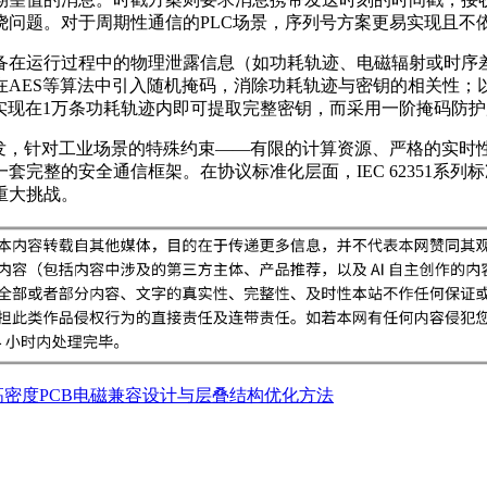
绕问题。对于周期性通信的PLC场景，序列号方案更易实现且不
备在运行过程中的物理泄露信息（如功耗轨迹、电磁辐射或时序
在AES等算法中引入随机掩码，消除功耗轨迹与密钥的相关性；
实现在1万条功耗轨迹内即可提取完整密钥，而采用一阶掩码防护
出发，针对工业场景的特殊约束——有限的计算资源、严格的实时
完整的安全通信框架。在协议标准化层面，IEC 62351系
重大挑战。
高密度PCB电磁兼容设计与层叠结构优化方法