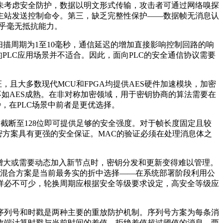
计之初未考虑安全防护，数据以明文形式传输，攻击者可通过网络嗅探
主站发送控制命令。第三，缺乏完整性保护——数据帧无消息认
乎毫无抵抗能力。
描周期为1至10毫秒，通信延迟的增加直接影响控制回路的响
PLC应用场景并不适合。因此，面向PLC的安全通信协议需要
，且大多数现代MCU和FPGA均提供AES硬件加速模块，加密
不如AES成熟。在非对称加密领域，用于密钥协商的算法需要在
毫秒，在PLC场景中前者是更优选择。
出截断至128位即可提供足够的安全强度。对于帧长度固定且较
然后-加密方案具有更强的安全保证。MAC的验证必须在处理消息体之
增大或需要动态加入新节点时，密钥分发和更新变得难以管理。
。混合方案是当前最务实的折中选择——在系统部署阶段利用公
样必不可少，轮换周期应根据安全等级要求设定，高安全等级应
序列号和时戳是两种主要的重放防护机制。序列号方案为每条消
收端计算时戳与当前时间的差值，拒绝差值超过阈值的消息。两