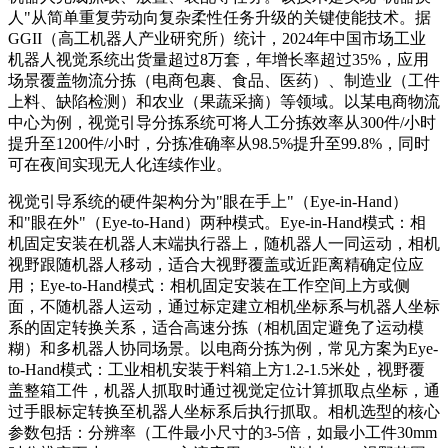
人"从简单重复劳动向复杂柔性任务升级的关键使能技术。据
GGII（高工机器人产业研究所）统计，2024年中国市场工业
机器人视觉系统出货量超过8万套，年增长率超过35%，应用
场景覆盖物流分拣（电商包裹、食品、医药）、制造业（工件
上料、缺陷检测）和农业（果蔬采摘）等领域。以某电商物流
中心为例，视觉引导分拣系统可将人工分拣效率从300件/小时
提升至1200件/小时，分拣准确率从98.5%提升至99.8%，同时
可在夜间实现无人化连续作业。
视觉引导系统的硬件架构分为"眼在手上"（Eye-in-Hand）
和"眼在外"（Eye-to-Hand）两种模式。Eye-in-Hand模式：相
机固定安装在机器人末端执行器上，随机器人一同运动，相机
视野跟随机器人移动，适合大视野覆盖或近距离精确定位应
用；Eye-to-Hand模式：相机固定安装在工作空间上方或侧
面，不随机器人运动，通过标定建立相机坐标系与机器人坐标
系的固定转换关系，适合高速分拣（相机固定避免了运动模
糊）和多机器人协同场景。以电商分拣为例，常见方案为Eye-
to-Hand模式：工业相机安装于料箱上方1.2-1.5米处，视野覆
盖整箱工件，机器人抓取时通过视觉定位计算抓取点坐标，通
过手眼标定转换至机器人坐标系后执行抓取。相机选型的核心
参数包括：分辨率（工件最小尺寸的3-5倍，如最小工件30mm