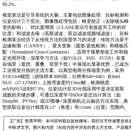
99.2%。
视觉算法是引导系统的大脑，主要包括图像处理、目标检测和
位姿估计三个层次。图像预处理包括：畸变校正（去除镜头畸
变的影响）、对比度增强（CLAHE算法可有效提升工件的对
比度）和滤波去噪（高斯滤波、双边滤波或频域滤波）。目标
检测算法经历了从传统方法到深度学习的演进：传统方法基于
边缘检测（CANNY）、霍夫变换（圆形/直线检测）和模板匹
配（Normalized Cross-Correlation），适用于规整形状工件和稳
定光照环境；深度学习方法（如YOLO、SSD、FCOS）在复
杂场景（遮挡、重叠、背景干扰）中展现出显著优势，已成为
工业视觉分拣的主流方案。以典型电商分拣场景为例，采用
YOLOv8模型（训练样本3000张，分辨率640×640）在Intel
NUC（i7-12700H）上推理速度约15ms/帧，检测精度
mAP@0.5达到97.3%。位姿估计在3D分拣应用中是决定抓取
成败的关键步骤，可通过深度学习6DoF姿态估计算法（如
DeepIM、PVNet）或2D图像+深度相机点云融合方法实现，典
型抓取位姿估计精度在±3°（角度）和±1mm（位置）范围内。