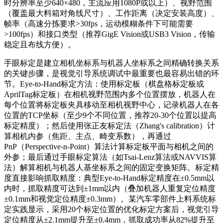
时分辨率至少640×480，主流应用1080P或以上）、视野范围
（覆盖最大料箱对角线尺寸）、工作距离（决定安装高度）、
帧率（高速分拣要求>30fps，运动模糊条件下可能需要
>100fps）和接口类型（推荐GigE Vision或USB3 Vision，传输
稳定且布线方便）。
手眼标定是建立相机坐标系与机器人坐标系之间精确转换关系
的关键步骤，是视觉引导系统调试中最重要也最容易出错的环
节。Eye-to-Hand标定方法：使用标定板（棋盘格标定板或
AprilTag标定板）在相机视野范围内多个位置摆放，机器人在
每个位置将标定板夹具移动至相机视野中心，记录机器人在各
位置的TCP坐标（至少9个不同位置，推荐20-30个位置以提高
标定精度）；然后使用张正友标定法（Zhang's calibration）计
算相机内参（焦距、主点、畸变系数），再通过
PnP（Perspective-n-Point）算法计算标定板平面与相机之间的
外参；最后通过手眼标定算法（如Tsai-Lenz算法或NAVVIS算
法）解算相机与机器人基坐标系之间的固定变换矩阵。标定精
度直接影响抓取精度：典型Eye-to-Hand标定精度在±0.5mm以
内时，抓取精度可达到±1mm以内（叠加机器人重复定位精度
±0.1mm和视觉定位精度±0.3mm）。某汽车零部件上料系统标
定实践显示，采用20个标定位置的优化标定方案后，视觉引导
定位精度从±2.1mm提升至±0.4mm，抓取成功率从82%提升至