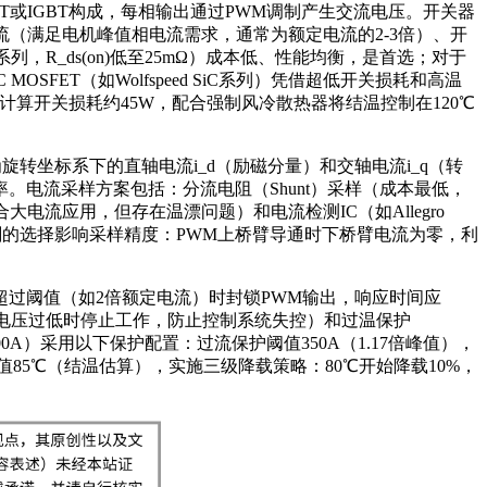
ET或IGBT构成，每相输出通过PWM调制产生交流电压。开关器
电流（满足电机峰值相电流需求，通常为额定电流的2-3倍）、开
S系列，R_ds(on)低至25mΩ）成本低、性能均衡，是首选；对于
 MOSFET（如Wolfspeed SiC系列）凭借超低开关损耗和高温
10kHz，计算开关损耗约45W，配合强制风冷散热器将结温控制在120℃
为旋转坐标系下的直轴电流i_d（励磁分量）和交轴电流i_q（转
系统效率。电流采样方案包括：分流电阻（Shunt）采样（成本最低，
电流应用，但存在温漂问题）和电流检测IC（如Allegro
)。采样时刻的选择影响采样精度：PWM上桥臂导通时下桥臂电流为零，利
超过阈值（如2倍额定电流）时封锁PWM输出，响应时间应
线电压过低时停止工作，防止控制系统失控）和过温保护
A）采用以下保护配置：过流保护阈值350A（1.17倍峰值），
阈值85℃（结温估算），实施三级降载策略：80℃开始降载10%，