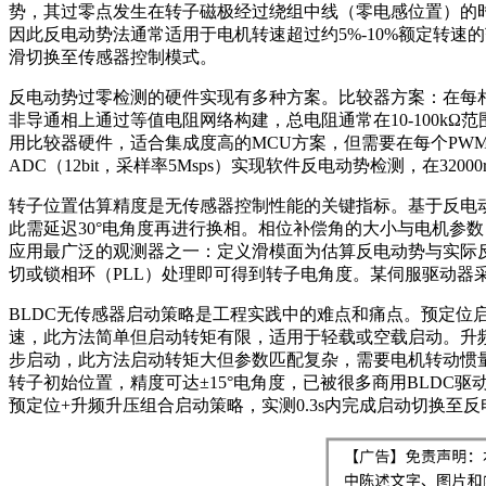
势，其过零点发生在转子磁极经过绕组中线（零电感位置）的
因此反电动势法通常适用于电机转速超过约5%-10%额定转
滑切换至传感器控制模式。
反电动势过零检测的硬件实现有多种方案。比较器方案：在每
非导通相上通过等值电阻网络构建，总电阻通常在10-100k
用比较器硬件，适合集成度高的MCU方案，但需要在每个PWM周
ADC（12bit，采样率5Msps）实现软件反电动势检测，在32
转子位置估算精度是无传感器控制性能的关键指标。基于反电动
此需延迟30°电角度再进行换相。相位补偿角的大小与电机参数（电感
应用最广泛的观测器之一：定义滑模面为估算反电动势与实际
切或锁相环（PLL）处理即可得到转子电角度。某伺服驱动器采用S
BLDC无传感器启动策略是工程实践中的难点和痛点。预定位启动法
速，此方法简单但启动转矩有限，适用于轻载或空载启动。升频升
步启动，此方法启动转矩大但参数匹配复杂，需要电机转动惯
转子初始位置，精度可达±15°电角度，已被很多商用BLDC驱动芯片（如
预定位+升频升压组合启动策略，实测0.3s内完成启动切换至反