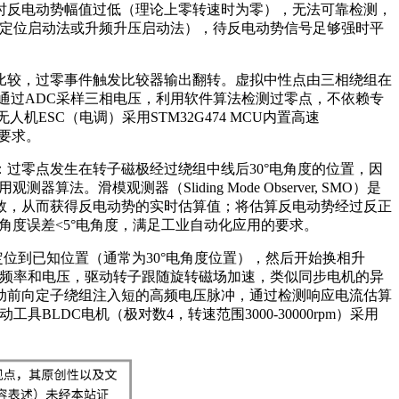
时反电动势幅值过低（理论上零转速时为零），无法可靠检测，
预定位启动法或升频升压启动法），待反电动势信号足够强时平
比较，过零事件触发比较器输出翻转。虚拟中性点由三相绕组在
接通过ADC采样三相电压，利用软件算法检测过零点，不依赖专
ESC（电调）采用STM32G474 MCU内置高速
制要求。
过零点发生在转子磁极经过绕组中线后30°电角度的位置，因
观测器（Sliding Mode Observer, SMO）是
敛，从而获得反电动势的实时估算值；将估算反电动势经过反正
估算角度误差<5°电角度，满足工业自动化应用的要求。
转子定位到已知位置（通常为30°电角度位置），然后开始换相升
换相频率和电压，驱动转子跟随旋转磁场加速，类似同步电机的异
动前向定子绕组注入短的高频电压脉冲，通过检测响应电流估算
动工具BLDC电机（极对数4，转速范围3000-30000rpm）采用
。