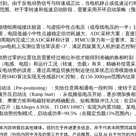
时刻。由于反电动势信号与转速成正比，当电机静止或低速运行
速的范围。对于零转速和低速启动阶段，需要采用开环启动策略（
相绕组两端接比较器，与虚拟中性点电压（或母线电压的一半）
Ω范围，电阻值越小中性点越稳定但功耗越大。ADC采样方案：直
期内完成三次ADC采样和计算，对MCU算力有一定要求。某无人机
000rpm电机上实测位置估算误差<3°，满足四旋翼无人机的姿态控
势过零的位置信息需要经过相位补偿才能得到准确的换相时刻：
、电阻）和运行工况（转速、负载）有关，精确补偿需采用观测器算法。滑模
反电动势的误差，通过高增益切换控制迫使估算状态沿滑模面收
MO算法实现无传感器FOC控制，在150-3000rpm范围内
（Pre-positioning）：先给任意两相通电一段时间，使
压启动法（Ramp Start）：从低频低电压开始，逐步增加
量、摩擦力矩和电磁转矩的精确配合。短检测脉冲注入法：在启
Allegro A3936、TI DRV10987）实现为内置功能。某电
电动势控制模式，启动成功率>99.5%（在额定负载15%范围内）