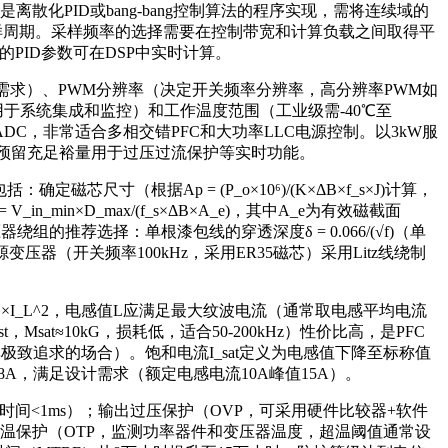
化PID或bang-bang控制算法的程序实现，需将连续域的
))，其中T为采样周期。采样频率的选择需要在控制带宽和计算负载之间取得平
后的PID参数可在DSP中实时计算。
算需求）、PWM分辨率（决定开关频率分辨率，高分辨率PWM如
PI等用于系统集成和监控）和工作温度范围（工业级需-40℃至
bit ADC，非常适合多相交错PFC和大功率LLC电源控制。以3kW服
16%，预留充足裕量用于过压过流保护等实时功能。
（根据Ap = (P_o×10⁶)/(K×ΔB×f_s×J)计算，
n×D_max/(f_s×ΔB×A_e)，其中A_e为有效磁截面
推荐选择：单根漆包线的穿透深度δ = 0.066/(√f)（单
C电源变压器（开关频率100kHz，采用ER35磁芯）采用Litz线绕制
L×I_L^2，电感值L应满足最大纹波电流（通常取电感平均电流
，Msat≈10kG，损耗低，适合50-200kHz）性价比高，是PFC
率极致追求的场合）。饱和电流I_sat定义为电感值下降至标称值
18A，满足设计需求（额定电感电流10A峰值15A）。
间<1ms）；输出过压保护（OVP，可采用硬件比较器+软件
过温保护（OTP，监测功率器件和变压器温度，超温阈值通常设