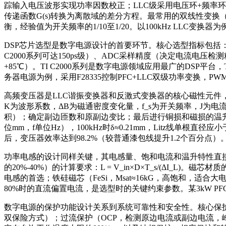
踪输入电压波形实现功率因数校正；LLC级采用电压环+频率环控
传递函数G(s)转换为离散域的差分方程。最常用的双线性变换（Tusti
衡，经验值为开关频率的1/10至1/20。以100kHz LLC变
DSP芯片选型是数字电源设计的首要环节。核心选型指标包括：
C2000系列可达150ps级）、ADC采样精度（决定电流电压检测
+85℃）。TI C2000系列是数字电源领域应用最广的DSP平台，T
务器电源为例，采用F28335控制PFC+LLC双级功率变换，P
高频变压器是LLC谐振变换器和反激式变换器的核心磁性元件，其设计
K为波形系数，ΔB为磁通密度变化量，f_s为开关频率，J为电流密度，
积）；确定副边匝数和原副边变比；最后进行铜损和磁损的温升校核。
位mm，f单位Hz），100kHz时δ≈0.21mm，Litz线单根直径
后，变压器效率达到98.2%（较普通漆包线提升1.2个百分点）
功率电感的设计同样关键，其电感量、饱和电流和温升特性直接关系变
的20%-40%）的计算要求：L = V_in×D×T_s/(ΔI_L)
电感的首选；铁硅磁芯（FeSi，Msat≈16kG，高饱和，适
80%时的直流偏置电流，是选型时的关键约束参数。某3kW PFC
数字电源的保护功能设计关系到系统可靠性和安全性。核心保护功
双保险方式）；过流保护（OCP，检测原边电流或副边电流，