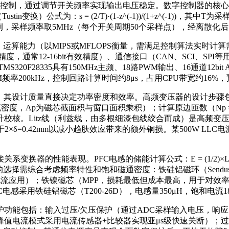
制，通过调节开关频率实现输出电压稳定。数字控制器的核心是离散
n变换）公式为：s = (2/T)·(1-z^(-1))/(1+z^(-1
换器为例，采样频率取5MHz（每个开关周期50个采样点），经离散化
运算能力（以MIPS或MFLOPS衡量，需满足控制算法实时计
精度，通常12-16bit有效精度）、通信接口（CAN、SCI、S
MS320F28335具有150MHz主频、18路PWM输出、16通道12
WM频率200kHz，控制回路计算时间约8μs，占用CPU带宽约
质量直接决定功率密度和效率。高频变压器的设计步骤包括：确定磁芯尺寸
Ap为磁芯截面积与窗口面积乘积）；计算原边匝数（Np = V_in_mi
Litz线（利兹线，由多根细漆包线绞合而成）是高频变压器绕组的
应小于2×δ=0.42mm以减小趋肤效应带来的额外铜损。某500W LL
。
换器的性能表现。PFC电感的储能计算公式：E = (1/2)×
。磁芯材质的选择需综合考虑频率特性和饱和磁通密度：铁硅铝磁环（Sendust
合大电流应用）；铁镍磁芯（MPP，损耗最低但成本最高，用于对效
电感采用铁硅铝磁芯（T200-26D），电感量350μH，饱和电流
能包括：输入过压/欠压保护（通过ADC采样输入电压，响应时
峰值电流模式采用电流传感器+比较器实现亚μs级快速关断）；