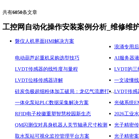
共有
6050
条文章
工控网自动化操作安装案例分析_维修维
磐仪人机界面HMI解决方案
浪涌专用后
电动葫芦起重机采购选型技巧
AI服务器
LVDT传感器的线性度与量程
LVDT的
LVDT位移传感器详解
一文读懂线
硅炭负极超细粉体加工破局：龙亿气流磨打造锂电新材料装备核心方案
LVDT传
一体化泵站PLC数据采集解决方案
光储系统E
RFID电子校徽重塑智慧校园新生态
QM闪测仪对具身机器人关节轴承尺寸检测
光子精密传
取水泵站可视化监控管理平台方案
光子精密案