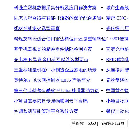
科强注塑机数据采集分析及应用解决方案
城市生命线
固态去耦合器与智能排流器的保护配合逻辑
精密 CN
线材在线退火选型审查
光伏焊带压
粉煤灰料仓适合使用雷达料位计还是重锤料位
IT9201
基于机器视觉的精冲零件缺陷检测方案
直流充电桩
充电桩 B 型剩余电流互感器选型要点
三坐标测量机在中小制造企业落地的场景
英特尔® 以太网控制器 E835 产品简介
扁丝复绕收
第三代英特尔® 酷睿™ Ultra 处理器助力边缘 AI 「算力下沉」
小项目需要搭建专属物联网云平台吗
小项目物联
空调监测节能管理平台系统方案
磐仪自动化
总条数：6050 | 当前第1/152页