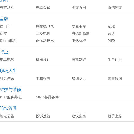
有奖活动
在线会议
图文直播
微信热文
品牌
西门子
施耐德电气
罗克韦尔
ABB
研华
三菱电机
恩德斯豪斯
台达
Kinco步科
正运动技术
中达优控
MPS
行业
电工电气
机械设计
离散制造
生产运行
职场人生
社会杂谈
求职招聘
培训认证
菁菁校园
维护与维修
BPO服务外包
MRO备品备件
论坛管理
论坛公告
投诉反馈
建议集锦
新手上路