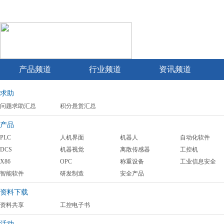
产品频道
行业频道
资讯频道
求助
问题求助汇总
积分悬赏汇总
产品
PLC
人机界面
机器人
自动化软件
DCS
机器视觉
离散传感器
工控机
X86
OPC
称重设备
工业信息安全
智能软件
研发制造
安全产品
资料下载
资料共享
工控电子书
活动