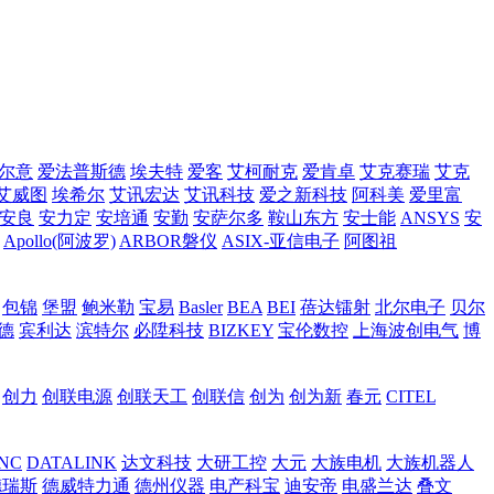
尔意
爱法普斯德
埃夫特
爱客
艾柯耐克
爱肯卓
艾克赛瑞
艾克
艾威图
埃希尔
艾讯宏达
艾讯科技
爱之新科技
阿科美
爱里富
安良
安力定
安培通
安勤
安萨尔多
鞍山东方
安士能
ANSYS
安
Apollo(阿波罗)
ARBOR磐仪
ASIX-亚信电子
阿图祖
包锦
堡盟
鲍米勒
宝易
Basler
BEA
BEI
蓓达镭射
北尔电子
贝尔
德
宾利达
滨特尔
必陞科技
BIZKEY
宝伦数控
上海波创电气
博
创力
创联电源
创联天工
创联信
创为
创为新
春元
CITEL
INC
DATALINK
达文科技
大研工控
大元
大族电机
大族机器人
德瑞斯
德威特力通
德州仪器
电产科宝
迪安帝
电盛兰达
叠文