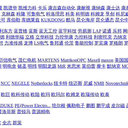
茂
凯谱华
凯维力科
卡乐
康吉森自动化
康耐视
康纳森
康士达
康
恒
克林森
科隆
可鲁电气
科洛理思
科美
科明德
科姆龙
垦创
科尼
快可
库伯勒
库德莱兹
KUKDONG
酷马
昆仑海岸
昆仑通态
昆仑
利东方
蓝普锋
蓝斯
蓝天工控
蓝宇科技
劳易测
LAP
诺通
乐邦
网
德
利德华福
立格
立华科技
力控华康
力控科技
利密托克
力纳克
想
力准传感
龙博
LS电气
鲁邦通
伦茨
鲁能控制
罗宾康
罗格朗
迈信电气
茂仁电机
MARTENS
MatrikonOPC
Maxell
maxon
美国
朗
明电舍
铭圣
明纬
明阳龙源
MiR
米思米
莫伯蕾
藦卡
默纳克
MO
NCC
NEGELE
Netherlocks
纽卡特
纽迈斯
尼威
NMB
Novotechni
欧巨
欧科传动
欧陆
欧玛
欧玛尔
欧姆龙
欧瑞传动
欧泰
-DUKE
PE(Power Electro...
培尔根
佩勒电子
鹏图
鹏宇成
皮尔磁
普洛菲斯
普锐马
普源精电
术
全志
群策