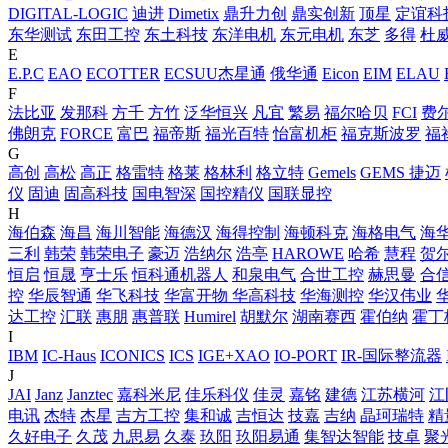
DIGITAL-LOGIC
迪进
Dimetix
鼎升力创
鼎实创新
顶星
定谊科
东华测试
东田工控
东土科技
东洋电机
东元电机
东芝
多得
杜
E
E.P.C
EAO
ECOTTER
ECSUU杰星通
俄华通
Eicon
EIM
ELAU
F
法比亚
发那科
方千
方竹
泛华恒兴
凡宜
繁易
福尔哈贝
FCI
费
佛朗克
FORCE
富巴
福帝斯
福光百特
怡富机柜
福克斯波罗
福
G
高创
高松
高正
格雷特
格莱
格林利
格立特
Gemels
GEMS 捷迈
仪
固迪
固高科技
国电智深
国控精仪
国联显控
H
海伯森
海昌
海川智能
海德汉
海得控制
海顿科克
海格电气
海
三利
韩荣
韩荣电子
豪迈
浩纳尔
浩亭
HAROWE
哈希
慧程
贺
恒启
恒晟
亨士乐
恒科通机器人
和泉电气
合世工控
赫思曼
合
控
华辰智通
华飞科技
华富开物
华高科技
华海测控
华汉伟业
达工控
汇联
惠朋
惠普联
Humirel
胡默尔
湖南赛西
霍伯纳
霍丁
I
IBM
IC-Haus
ICONICS
ICS
IGE+XAO
IO-PORT
IR-国际整流器
J
JAI
Janz
Janztec
嘉科米尼
佳乐科仪
佳灵
嘉铭
建德
江苏横河
江
电讯
杰特
杰星
吉方工控
集和诚
吉恒达
技嘉
吉纳
晶珂瑞特
精
久好电子
久茂
九思易
久泰
玖阳
玖阳易通
集智达智能
技卓
聚