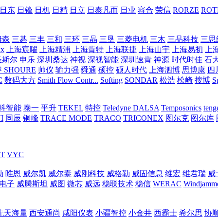
日东
日锋
日机
日精
日立
日泰凡而
日业
容合
荣信
RORZE
ROT
姆森
三碁
三丰
三和
三环
三晶
三垦
三菱电机
三木
三品科技
三思
ix
上海宸曜
上海精浦
上海肯特
上海联捷
上海山宇
上海易初
上
圣斯尔
申乐
深圳桑达
神视
深视智能
深圳速肯
神源
时代时佳
石
 SHOURE
帅仪
输力强
舜通
硕控
硕人时代
上海泗博
思博康
四
C
数码大方
Smith Flow Contr...
Softing
SONDAR
松浩
松崎
搜博
S
科智能
泰一
平升
TEKEL
特控
Teledyne DALSA
Temposonics
ten
I
同辰
铜峰
TRACE MODE
TRACO
TRICONEX
图尔克
图尔库
T
VYC
勒
唯恩
威尔凯
威尔泰
威刚科技
威格勒
威固信息
维宏
维君瑞
威
电子
威腾斯坦
威图
微芯
威远
稳联技术
稳信
WERAC
Windjamm
先天海量
西安通尚
咸阳仪表
小疆智控
小金井
西霸士
希尔思
协