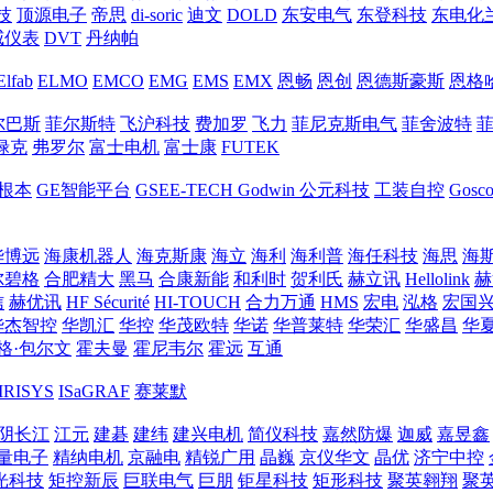
技
顶源电子
帝思
di-soric
迪文
DOLD
东安电气
东登科技
东电化
威仪表
DVT
丹纳帕
Elfab
ELMO
EMCO
EMG
EMS
EMX
恩畅
恩创
恩德斯豪斯
恩格
尔巴斯
菲尔斯特
飞沪科技
费加罗
飞力
菲尼克斯电气
菲舍波特
禄克
弗罗尔
富士电机
富士康
FUTEK
根本
GE智能平台
GSEE-TECH
Godwin
公元科技
工装自控
Gosc
华博远
海康机器人
海克斯康
海立
海利
海利普
海任科技
海思
海
尔碧格
合肥精大
黑马
合康新能
和利时
贺利氏
赫立讯
Hellolink
赫
信
赫优讯
HF Sécurité
HI-TOUCH
合力万通
HMS
宏电
泓格
宏国
华杰智控
华凯汇
华控
华茂欧特
华诺
华普莱特
华荣汇
华盛昌
华
格·包尔文
霍夫曼
霍尼韦尔
霍远
互通
IRISYS
ISaGRAF
赛莱默
阴长江
江元
建碁
建纬
建兴电机
简仪科技
嘉然防爆
迦威
嘉昱鑫
量电子
精纳电机
京融电
精锐广用
晶巍
京仪华文
晶优
济宁中控
光科技
矩控新辰
巨联电气
巨朋
钜星科技
矩形科技
聚英翱翔
聚