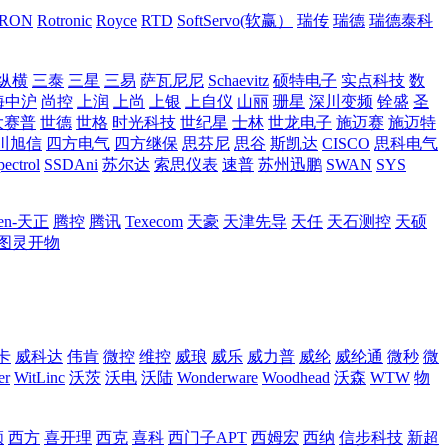
RON
Rotronic
Royce
RTD
SoftServo(软赢）
瑞传
瑞德
瑞德泰科
纵横
三泰
三星
三易
萨瓦尼尼
Schaevitz
硕特电子
实点科技
数
海中沪
尚控
上润
上尚
上银
上自仪
山丽
珊星
深川变频
铨盛
圣
大赛普
世德
世格
时光科技
世纪星
士林
世龙电子
施迈赛
施迈特
川旭信
四方电气
四方继保
思芬尼
思谷
斯凯达
CISCO
思科电气
pectrol
SSDAni
苏尔达
索思仪表
速普
苏州迅鹏
SWAN
SYS
gen-天正
腾控
腾讯
Texecom
天豪
天津先导
天任
天石测控
天硕
图灵开物
卡
威科达
伟肯
微控
维控
威琅
威乐
威力普
威纶
威纶通
微秒
微
er
WitLinc
沃茨
沃电
沃陆
Wonderware
Woodhead
沃森
WTW
物
顺
西方
喜开理
西克
喜科
西门子APT
西姆宏
西纳
信步科技
新超