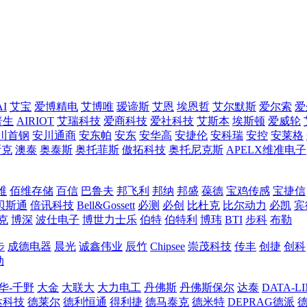
AI
艾宝
爱博精电
艾博唯
瑷谛斯
艾恩
埃恩哲
艾尔默斯
爱尔索
爱
普生
AIRIOT
艾瑞科技
爱商科技
爱社科技
艾斯本
埃斯顿
爱威轮
川首钢
安川通商
安东帕
安东
安华高
安捷伦
安科瑞
安控
安莱格
斯克
澳泰
奥泰斯
奥托菲斯
傲拓科技
奥托尼克斯
APELX维准电子
维
佰维存储
百信
巴鲁夫
邦飞利
邦纳
邦盛
葆德
宝鸡传感
宝捷信
贝斯通
倍讯科技
Bell&Gossett
必测
必创
比杜克
比尔动力
必凯
宾
克
博深
波仕电子
博世力士乐
伯特
伯特利
博玮
BTI
步科
布勒
步
成德电器
晨光
诚鑫伟业
辰竹
Chipsee
崇茂科技
传丰
创捷
创科
动
华-千野
大金
大联大
大力电工
丹佛斯
丹佛斯保尔
达泰
DATA-L
达科技
德莱尔
德利恒通
得利捷
德马泰克
德米特
DEPRAG德派