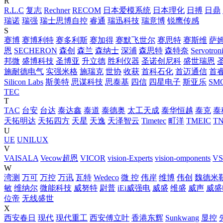
R
R.L.C
复志
Rechner
RECOM
日本爱模系统
日本理化
日搏
日鼎
瑞诺
瑞强
瑞士思博自控
睿通
瑞迅科技
瑞意博
锐鹰传感
S
赛博
赛博利特
赛多利斯
赛加得
赛默飞世尔
赛思特
赛斯维
萨
恩
SECHERON
森创
森兰
森纳士
深浦
森思特
森特奈
Servotron
邦微
盛博科技
圣博亚
升立德
胜利仪器
圣诺创尼科
盛世瑞恩
施耐德电气
实强米格
施瑞克
世协
收获
首科石化
首迈通信
首睿
Silicon Labs
斯美特
思谋科技
思泰基
四信
四星电子
斯亚乐
SM
TEC
T
TAC
台安
台达
泰达鑫
泰道
泰德奥
太工天成
泰华恒越
泰克
泰
天拓明达
天拓四方
天星
天逸
天泽智云
Timetec
町洋
TMEIC
TN
U
UE
UNILUX
V
VAISALA
Vecow超恩
VICOR
vision-Experts
vision-omponents
VS
W
湾测
万可
万控
万讯
瓦特
Wedeco
微 控
伟岸
维博
伟创
魏德米
敏
维纳尔
微能科技
威努特
尉普
iEi威强电
威盛
维盛
威声
威盛
位帝
无线盛世
X
西安春日
现代
现代重工
西安傅立叶
香港东辉
Sunkwang
显控