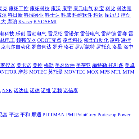
泰克
康拓工控
康拓科技
康沃
康宇
康元电气
科宝
科比
科达嘉
威尔
科日新
科瑞兴业
科士达
科威
科维软件
科远
库迈思
控创
中大
库珀
Kvaser
KYOSEMI
电科技
乐创
雷勃电气
雷尼绍
雷诺尔
雷普电气
雷萨德
雷赛
雷
林电工
领邦仪器
ODOT零点
凌华科技
领华自动化
凌科
凌控
罗克韦尔自动化
罗普伺达
罗升
珞石
罗斯蒙特
罗托克
洛星
洛中
国家仪器
美卡诺
美控
梅勒
美名软件
美蓓亚
梅特勒-托利多
美卓
NITOR
摩莎
MOTEC
莫托曼
MOVTEC
MOX
MPS
MTL
MTM
k
NSK
诺达佳
诺德
诺维
诺我
诺信泰
品富
平达
平和
屏通
PITTMAN
PMI
PointGrey
Portescap
Power