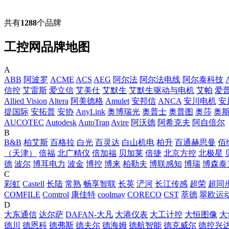
共有
1288
个品牌
工控网品牌地图
A
ABB
阿波罗
ACME
ACS
AEG
阿尔法
阿尔法电线
阿尔泰科技
信控
艾雷斯
爱立信
艾美仕
艾默生
艾默生驱动与电机
艾帕
爱
Allied Vision
Altera
阿美德格
Amulet
安邦信
ANCA
安川电机
安
提国际
安拓普
安协
AnyLink
奥博瑞光
奥普士
奥普图
奥莎
奥
AUCOTEC
Autodesk
AutoTran
Avire
阿沃德
阿希克夫
阿自倍尔
B
B&B
柏艾斯
百格拉
白光
百灵达
白山机电
柏升
百通赫思曼
佰
（天津）
倍福
北广精仪
倍加福
贝加莱
倍捷
北京方控
北极星
德
波尔
博耳电力
波金
博控
博来
柏勒夫
博联感知
博瑞
博森泰
C
彩虹
Castell
长陆
常熟
畅享智联
长英
浐河
长江传感
超荣
超同
COMFILE
Comtrol
康佳特
coolmay
CORECO
CST
萃德
翠欧运
D
大东通信
达尔萨
DAFAN-大凡
大港仪表
大工计控
大恒图像
大
德川
德恩科
德弗斯
德夫尔
德海姆
德航智能
德克威尔
德控兴