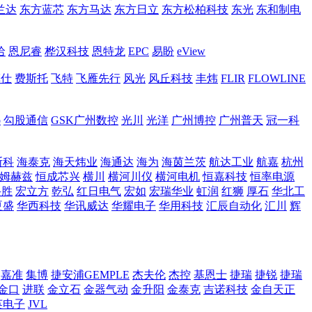
兰达
东方蓝芯
东方马达
东方日立
东方松柏科技
东光
东和制电
哈
恩尼睿
桦汉科技
恩特龙
EPC
易盼
eView
菲仕
费斯托
飞特
飞雁先行
风光
风丘科技
丰炜
FLIR
FLOWLINE
o
勾股通信
GSK广州数控
光川
光洋
广州博控
广州普天
冠一科
斯科
海泰克
海天炜业
海通达
海为
海茵兰茨
航达工业
航嘉
杭州
姆赫兹
恒成芯兴
横川
横河川仪
横河电机
恒嘉科技
恒率电源
兴胜
宏立方
乾弘
红日电气
宏如
宏瑞华业
虹润
红狮
厚石
华北工
夏盛
华西科技
华讯威达
华耀电子
华用科技
汇辰自动化
汇川
辉
嘉准
集博
捷安浦GEMPLE
杰夫伦
杰控
基恩士
捷瑞
捷锐
捷瑞
金口
进联
金立石
金器气动
金升阳
金泰克
吉诺科技
金自天正
英电子
JVL