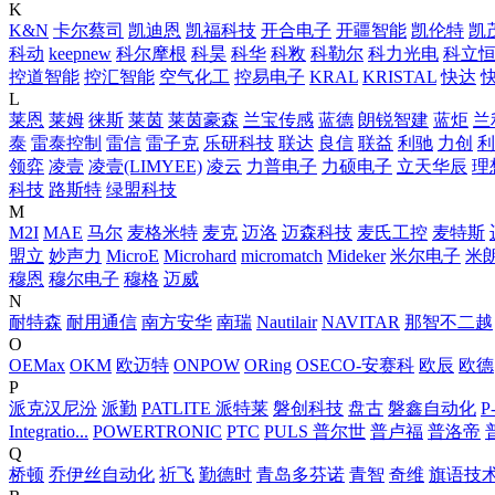
K
K&N
卡尔蔡司
凯迪恩
凯福科技
开合电子
开疆智能
凯伦特
凯
科动
keepnew
科尔摩根
科昊
科华
科敉
科勒尔
科力光电
科立
控道智能
控汇智能
空气化工
控易电子
KRAL
KRISTAL
快达
L
莱恩
莱姆
徕斯
莱茵
莱茵豪森
兰宝传感
蓝德
朗锐智建
蓝炬
兰
泰
雷泰控制
雷信
雷子克
乐研科技
联达
良信
联益
利驰
力创
利
领弈
凌壹
凌壹(LIMYEE)
凌云
力普电子
力硕电子
立天华辰
理
科技
路斯特
绿盟科技
M
M2I
MAE
马尔
麦格米特
麦克
迈洛
迈森科技
麦氏工控
麦特斯
盟立
妙声力
MicroE
Microhard
micromatch
Mideker
米尔电子
米
穆恩
穆尔电子
穆格
迈威
N
耐特森
耐用通信
南方安华
南瑞
Nautilair
NAVITAR
那智不二越
O
OEMax
OKM
欧迈特
ONPOW
ORing
OSECO-安赛科
欧辰
欧德
P
派克汉尼汾
派勤
PATLITE 派特莱
磐创科技
盘古
磐鑫自动化
P
Integratio...
POWERTRONIC
PTC
PULS 普尔世
普卢福
普洛帝
Q
桥顿
乔伊丝自动化
祈飞
勤德时
青岛多芬诺
青智
奇维
旗语技