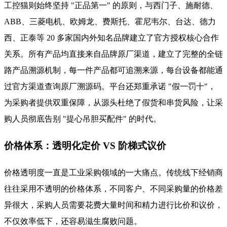
工控猫则始终坚持 "正品第一" 的原则，与西门子、施耐德、
ABB、三菱电机、欧姆龙、费斯托、霍尼韦尔、台达、德力
西、正泰等 20 多家国内外知名品牌建立了官方授权核心合作
关系。所有产品均直接来自品牌原厂渠道，建立了完整的全链
路产品溯源机制，每一件产品都可追溯来源，每台设备都能通
过官方渠道查询原厂溯源码。平台还郑重承诺 "假一罚十"，
为采购者提供双重保障，从源头杜绝了假货和串货风险，让采
购人员彻底告别 "提心吊胆买配件" 的时代。
价格体系：透明化定价 VS 阶梯式议价
价格透明度一直是工业采购领域的一大痛点。传统线下经销商
往往采用不透明的价格体系，不同客户、不同采购量的价格差
异很大，采购人员需要花费大量时间和精力进行比价和议价，
不仅效率低下，还容易滋生腐败问题。