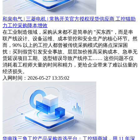
和泉电气 | 三菱电机 | 常熟开关官方授权现货供应商 工控猫助
力工控采购降本增效
在工业制造领域，采购从来都不是简单的 "买东西"，而是串
联产线设计、设备运维、成本管控和安全生产的核心环节。然
而，90% 以上的工控人都曾被传统采购模式的痛点深深困
扰：买到假货引发安全事故、层层加价推高采购成本、急单无
货延误项目工期、选型错误导致产线停工…… 这些问题不仅
消耗着工程师大量的时间和精力，更给企业带来了难以估量的
经济损失。
入网时间：2026-05-27 13:35:02
华南珠三角工控产品采购首选平台：工控猫商城，用 11 年深