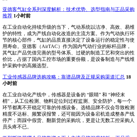
亚德客气缸全系列深度解析：技术优势、选型指南与正品采购
推荐
1小时前
在工业自动化持续升级的当下，气动系统以洁净、高效、易维
护的特性，成为产线自动化改造的主流方案。作为气动执行环
节的核心部件，气缸的品质直接决定了设备运行的稳定性与使
用寿命。亚德客（AirTAC）作为国内气动行业的标杆品牌，
其气缸产品凭借完善的型号体系、过硬的制造工艺和突出的性
价比，占据了国内工控市场的重要份额，是设备制造与产线维
护采购中的高频选型。
工业传感器品牌选购攻略：靠谱品牌及正规采购渠道汇总
18
小时前
在工业自动化产线中，传感器是设备的 “眼睛” 和 “神经末
梢”，从工位检测、物料定位到过程监测、安全防护，每一个
环节都离不开稳定可靠的传感设备。选错品牌不仅会导致检测
精度不达标、频繁误报警，还可能因为设备宕机造成整条产线
停产；而踩中假货、翻新货的采购坑，更是让无数工控采购人
员头疼不已。