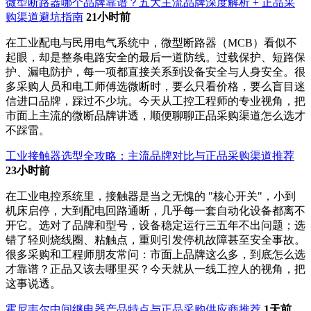
微型断路器哪个品牌靠谱？五大主流品牌深度解析 + 正品采
购渠道避坑指南
21小时前
在工业配电与民用电气系统中，微型断路器（MCB）看似不
起眼，却是整条电路安全的最后一道防线。过载保护、短路保
护、漏电防护，每一项都直接关系到设备安全与人身安全。很
多采购人员和电工师傅选微断时，要么只看价格，要么盲目迷
信进口品牌，踩过不少坑。今天从工控工程师的专业视角，把
市面上主流的微断品牌讲透，顺便聊聊正品采购渠道怎么选才
不踩雷。
工业接触器选型全攻略：主流品牌对比与正品采购渠道推荐
23小时前
在工业电控系统里，接触器是当之无愧的 "核心开关"，小到
机床启停，大到配电回路通断，几乎每一套自动化设备都离不
开它。选对了品牌和型号，设备稳定运行三五年不出问题；选
错了轻则烧线圈、粘触点，重则引发停机故障甚至安全事故。
很多采购和工程师朋友常问：市面上品牌这么多，到底怎么选
才靠谱？正品又该去哪里买？今天就从一线工控人的视角，把
这事说透。
霍尼韦尔中间继电器产品特点与正品采购供应商推荐
1天前