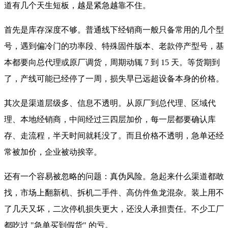
道有几个天生短板，越是紧急越靠不住。
首先是库存深度不够。普通线下经销商一般只备常用的几个型
号，遇到偏冷门的功率段、特殊固件版本、老款停产型号，基
本都要向总代理或原厂调货，周期动辄 7 到 15 天。等货期到
了，产线可能已经停了一周，损失早已远超设备本身的价格。
其次是渠道层级多、信息不透明。从原厂到总代理、区域代
理、本地经销商，中间经过三四层加价，每一层都要确认库
存、走流程，半天时间就耗没了。而且价格不透明，急单还经
常被加价，企业被动挨宰。
还有一个容易被忽略的问题：真伪风险。急起来什么渠道都敢
找，市场上翻新机、拆机二手件、高仿件鱼龙混杂。装上用不
了几天又坏，二次停机损失更大，还没人承担责任。不少工厂
都吃过 "急单买到假货" 的亏。