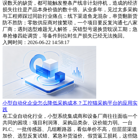
误数天的缺货，都可能触发整条产线非计划停机，造成的经济
损失往往是产品本身价值的数十倍。从业多年，见过太多采购
与工程师踩过同款行业痛点：线下渠道鱼龙混杂，串货翻新货
防不胜防；零散供应商对接繁琐，一个项目要反复沟通七八家
厂商；遇到选型难题无人解答，买错型号退换货耽误工期；急
单抢修四处调货，等备件到位时生产损失已经无法挽回。
入网时间：2026-06-22 14:58:17
小型自动化企业怎么降低采购成本？工控猫采购平台的应用实
践
在工业自动化行业，小型系统集成商和设备厂商往往面临一个
共同的困境：项目利润薄、采购品类杂、议价能力弱。一台
PLC、一批传感器、几组断路器，看似单价不高，但层层渠道
加价、选型反复试错、紧急补货溢价、假货返工损耗，这些隐