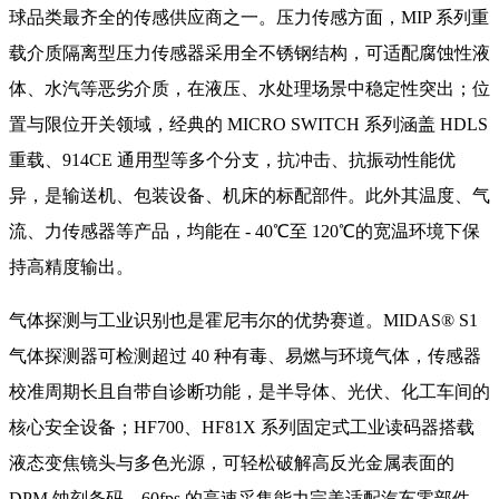
球品类最齐全的传感供应商之一。压力传感方面，MIP 系列重
载介质隔离型压力传感器采用全不锈钢结构，可适配腐蚀性液
体、水汽等恶劣介质，在液压、水处理场景中稳定性突出；位
置与限位开关领域，经典的 MICRO SWITCH 系列涵盖 HDLS
重载、914CE 通用型等多个分支，抗冲击、抗振动性能优
异，是输送机、包装设备、机床的标配部件。此外其温度、气
流、力传感器等产品，均能在 - 40℃至 120℃的宽温环境下保
持高精度输出。
气体探测与工业识别也是霍尼韦尔的优势赛道。MIDAS® S1
气体探测器可检测超过 40 种有毒、易燃与环境气体，传感器
校准周期长且自带自诊断功能，是半导体、光伏、化工车间的
核心安全设备；HF700、HF81X 系列固定式工业读码器搭载
液态变焦镜头与多色光源，可轻松破解高反光金属表面的
DPM 蚀刻条码，60fps 的高速采集能力完美适配汽车零部件、