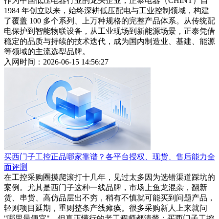
作为中国低压电器行业的龙头企业，正泰电器（CHINT）自
1984 年创立以来，始终深耕低压配电与工业控制领域，构建
了覆盖 100 多个系列、上万种规格的完整产品体系。从传统配
电保护到智能物联设备，从工业现场到新能源场景，正泰凭借
稳定的品质与持续的技术迭代，成为国内制造业、基建、能源
等领域的主流选型品牌。
入网时间：2026-06-15 14:56:27
买西门子工控正品哪家靠谱？各平台授权、现货、售后能力全
面评测
在工控采购圈摸爬滚打十几年，见过太多因为选错渠道踩坑的
案例。尤其是西门子这种一线品牌，市场上鱼龙混杂，翻新
货、串货、高仿品层出不穷，稍有不慎就可能买到问题产品，
轻则项目延期，重则整条产线瘫痪。很多采购新人上来就问
"哪里最便宜"，但真正懂行的老工程师都清楚：买西门子工控