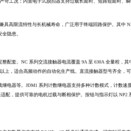
度等严苛工况；内置电子式脱扣器支持过载长延时、短路短延时、瞬时
0kA，兼具高限流特性与长机械寿命，广泛用于终端回路保护。其中 N
安全隐患。
套。NC 系列交流接触器电流覆盖 9A 至 630A 全量程，
0% 以上，适合高频动作的自动化生产线。直流接触器型号齐全
电器等。JDM1 系列计数继电器支持多种计数模式，计数速度可达
适配，提供可靠的电机过载与断相保护。按钮与指示灯以 NP2 