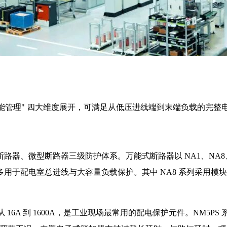
 - 电能管理" 四大维度展开，可满足从低压进线端到末端负载的完
微型断路器三级防护体系。万能式断路器以 NA1、NA8、NXA
，多用于配电室总进线与大容量负载保护。其中 NA8 系列采用
从 16A 到 1600A，是工业现场最常用的配电保护元件。NM