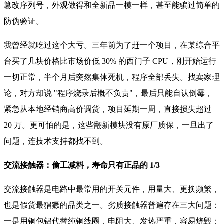
篡改序列号，外观做得和全新品一模一样，甚至能骗过简单的
防伪验证。
我曾经就吃过这个大亏。三年前为了赶一个项目，在某综合平
台买了几块价格比市场价低 30% 的西门子 CPU，刚开始运行
一切正常，半个月后突然集体死机，程序全部丢失。找卖家理
论，对方却说 "程序烧录后概不负责"，最后只能自认倒霉，
紧急从本地经销商高价调货，项目延期一周，直接损失超过
20 万。更可怕的是，这些翻新模块没有原厂质保，一旦出了
问题，连技术支持都找不到。
交流接触器：偷工减料，寿命只有正品的 1/3
交流接触器是电路中最常用的开关元件，用量大、更换频繁，
也是假货最猖獗的品类之一。劣质接触器普遍存在三大问题：
一是用铜包铝代替纯铜线圈，电阻大、发热严重，容易烧毁；