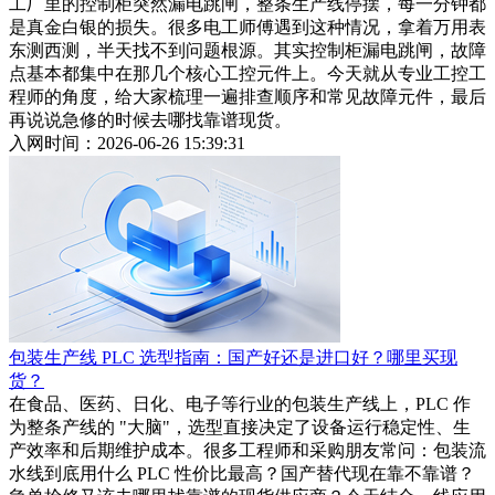
工厂里的控制柜突然漏电跳闸，整条生产线停摆，每一分钟都
是真金白银的损失。很多电工师傅遇到这种情况，拿着万用表
东测西测，半天找不到问题根源。其实控制柜漏电跳闸，故障
点基本都集中在那几个核心工控元件上。今天就从专业工控工
程师的角度，给大家梳理一遍排查顺序和常见故障元件，最后
再说说急修的时候去哪找靠谱现货。
入网时间：2026-06-26 15:39:31
包装生产线 PLC 选型指南：国产好还是进口好？哪里买现
货？
在食品、医药、日化、电子等行业的包装生产线上，PLC 作
为整条产线的 "大脑"，选型直接决定了设备运行稳定性、生
产效率和后期维护成本。很多工程师和采购朋友常问：包装流
水线到底用什么 PLC 性价比最高？国产替代现在靠不靠谱？