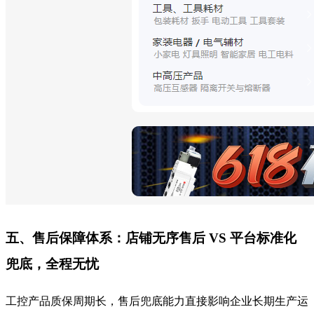
五、售后保障体系：店铺无序售后 VS 平台标准化
兜底，全程无忧
工控产品质保周期长，售后兜底能力直接影响企业长期生产运