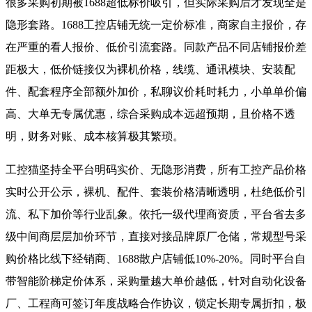
很多采购初期被1688超低标价吸引，但实际采购后才发现全是
隐形套路。1688工控店铺无统一定价标准，商家自主报价，存
在严重的看人报价、低价引流套路。同款产品不同店铺报价差
距极大，低价链接仅为裸机价格，线缆、通讯模块、安装配
件、配套程序全部额外加价，私聊议价耗时耗力，小单单价偏
高、大单无专属优惠，综合采购成本远超预期，且价格不透
明，财务对账、成本核算极其繁琐。
工控猫坚持全平台明码实价、无隐形消费，所有工控产品价格
实时公开公示，裸机、配件、套装价格清晰透明，杜绝低价引
流、私下加价等行业乱象。依托一级代理商资质，平台省去多
级中间商层层加价环节，直接对接品牌原厂仓储，常规型号采
购价格比线下经销商、1688散户店铺低10%-20%。同时平台自
带智能阶梯定价体系，采购量越大单价越低，针对自动化设备
厂、工程商可签订年度战略合作协议，锁定长期专属折扣，极