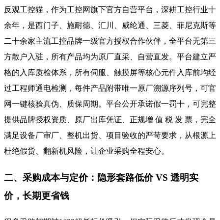
反观工控猫，作为工控网旗下官方自营平台，深耕工控行业十
余年，是西门子、施耐德、汇川、威纶通、三菱、菲尼克斯等
二十余家主流工控品牌一级官方授权合作伙伴，全平台无第三
方散户入驻，所有产品均为原厂直采、自营直发。平台建立严
格的入库质检体系，所有伺服、触摸屏等核心元件入库前均经
过工程师通电检测，每件产品附带唯一原厂溯源序列号，可官
网一键核验真伪、质保周期。平台公开承诺假一罚十，可完整
提供品牌授权资质、原厂出库凭证、正规增 值 税 发 票，完全
满足设备厂审厂、整机出货、项目验收的严苛要求，从根源上
杜绝假货、翻新机风险，让企业采购全程安心。
二、采购成本与定价：隐形套路低价 VS 透明实
价，长期更省钱