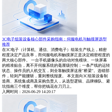
3C电子组装设备核心部件采购指南：伺服电机与触摸屏选型
推荐
在3C电子（计算机、通信、消费电子）组装生产线上，精密
程度决定产品良率，而伺服电机和触摸屏正是决定精密程度的
两大核心部件。 一台手机摄像头的自动对焦模块、一块屏幕
的精准贴合，离不开伺服系统的毫厘级控制；一条产线的运转
状态、操作员的人机交互，则全靠触摸屏这座"桥梁"。选错部
件，轻则产能腰斩，重则整线报废。 本文面向3C组装设备制
造商、系统集成商及采购负责人，从选型逻辑、品牌梯队、避
坑指南三个维度，帮你把钱花在刀刃上。
入网时间：2026-06-29 14:20:17