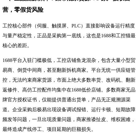
营，零假货风险
工控核心部件（伺服、触摸屏、PLC）直接影响设备运行精度
与量产稳定性，正品是采购第一底线，这也是1688和工控猫最
核心的差距。
1688平台入驻门槛极低，工控店铺鱼龙混杂，包含大量小型贸
易商、倒货中间商，甚至翻新拆机商家。平台无统一供应链管
控，无法约束商家货源，市面上绝大多数串货、改码机、翻新
返修件、高仿工控配件均集中在1688低价店铺。多数商家无品
牌官方授权证书，仅能提供普通出货单，产品无正规溯源渠
道。企业采购后极易出现设备调试报错、运行卡顿、短期故障
频发等问题，一旦出现质量问题，商家推诿扯皮、维权困难，
最终造成产线停工、项目延期的巨额损失。