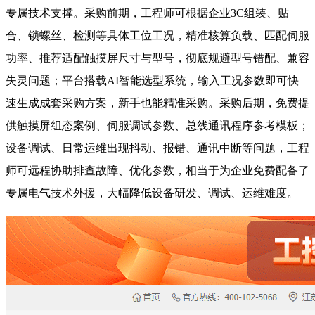
专属技术支撑。采购前期，工程师可根据企业3C组装、贴
合、锁螺丝、检测等具体工位工况，精准核算负载、匹配伺服
功率、推荐适配触摸屏尺寸与型号，彻底规避型号错配、兼容
失灵问题；平台搭载AI智能选型系统，输入工况参数即可快
速生成成套采购方案，新手也能精准采购。采购后期，免费提
供触摸屏组态案例、伺服调试参数、总线通讯程序参考模板；
设备调试、日常运维出现抖动、报错、通讯中断等问题，工程
师可远程协助排查故障、优化参数，相当于为企业免费配备了
专属电气技术外援，大幅降低设备研发、调试、运维难度。