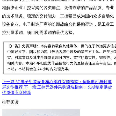
程解决企业工控采购的各类痛点。凭借靠谱的产品品质、专业
的技术服务、稳定的交付能力，工控猫已成为国内众多自动化
设备企业、电子制造厂商的长期战略合作采购渠道，是工业工
控批量采购、项目刚需采购的最优选择。
上一篇:3C电子组装设备核心部件采购指南：伺服电机与触摸
屏选型推荐
下一篇:工控元器件采购避坑指南：长期稳定供货
优质供应商推荐
推荐阅读