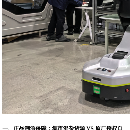
一、正品溯源保障：集市混杂货源 VS 原厂授权自