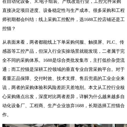
在自动化设备、3C电子组装、产线改造行业，工控元件采购
直接决定项目进度、设备稳定性与生产成本。很多采购和工程
师初期都会纠结：线上采购工控配件，选1688工控店铺还是工
控猫？
从表面来看，两者都能线上下单采购伺服、触摸屏、PLC、传
感器等工控产品，但深入行业实操场景就能发现，二者属于完
全不同的采购体系。1688是综合类批发集市，主打低价杂货流
通；而工控猫是深耕工控领域的垂直专业自营采购平台。对于
看重正品保障、交付时效、技术支撑、售后兜底的工业企业来
说，两者的采购体验和风险差距天差地别。本文从工控行业核
心采购痛点出发，深度对比两者差异，详解为什么越来越多自
动化设备厂、工程商、生产企业放弃1688，长期选择工控猫合
作。