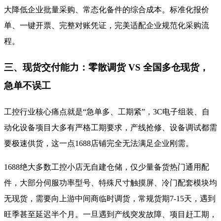
大降低企业批量采购、常态化备件的综合成本。标准化报价
单、一键开票、完整对账凭证，完美适配企业规范化采购流
程。
三、现货交付能力：零散调货 VS 全国多仓现货，
急单不误工
工控行业核心痛点就是“急单多、工期紧”，3C电子组装、自
动化设备项目大多有严格工期要求，产线抢修、设备调试都需
要极速供货，这一点1688店铺完全无法满足企业刚需。
1688绝大多数工控小店无自建仓储，仅少量备货热门通用配
件，大部分伺服功率型号、特殊尺寸触摸屏、冷门配套模块均
无现货，需要向上游中间商临时调货，常规货期7-15天，遇到
旺季甚至延迟半个月。一旦遇到产线突发故障、项目赶工期，