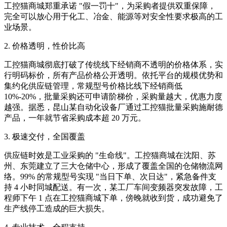
工控猫商城郑重承诺 "假一罚十"，为采购者提供双重保障，
完全可以放心用于化工、冶金、能源等对安全性要求极高的工
业场景。
2. 价格透明，性价比高
工控猫商城彻底打破了传统线下经销商不透明的价格体系，实
行明码标价，所有产品价格公开透明。依托平台的规模优势和
集约化供应链管理，常规型号价格比线下经销商低
10%-20%，批量采购还可申请阶梯价，采购量越大，优惠力度
越强。据悉，昆山某自动化设备厂通过工控猫批量采购施耐德
产品，一年就节省采购成本超 20 万元。
3. 极速交付，全国覆盖
供应链时效是工业采购的 "生命线"。工控猫商城在沈阳、苏
州、东莞建立了三大仓储中心，形成了覆盖全国的仓储物流网
络。99% 的常规型号实现 "当日下单、次日达"，紧急备件支
持 4 小时同城配送。有一次，某工厂车间变频器突发故障，工
程师下午 1 点在工控猫商城下单，傍晚就收到货，成功避免了
生产线停工造成的巨大损失。