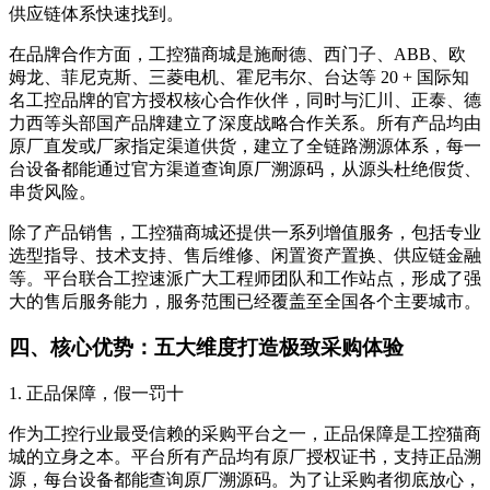
供应链体系快速找到。
在品牌合作方面，工控猫商城是施耐德、西门子、ABB、欧
姆龙、菲尼克斯、三菱电机、霍尼韦尔、台达等 20 + 国际知
名工控品牌的官方授权核心合作伙伴，同时与汇川、正泰、德
力西等头部国产品牌建立了深度战略合作关系。所有产品均由
原厂直发或厂家指定渠道供货，建立了全链路溯源体系，每一
台设备都能通过官方渠道查询原厂溯源码，从源头杜绝假货、
串货风险。
除了产品销售，工控猫商城还提供一系列增值服务，包括专业
选型指导、技术支持、售后维修、闲置资产置换、供应链金融
等。平台联合工控速派广大工程师团队和工作站点，形成了强
大的售后服务能力，服务范围已经覆盖至全国各个主要城市。
四、核心优势：五大维度打造极致采购体验
1. 正品保障，假一罚十
作为工控行业最受信赖的采购平台之一，正品保障是工控猫商
城的立身之本。平台所有产品均有原厂授权证书，支持正品溯
源，每台设备都能查询原厂溯源码。为了让采购者彻底放心，