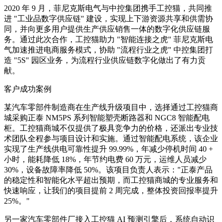
2020 年 9 月，菲尼克斯电气与中控集团携手工控猫，共同推
进 "工业品数字供应链" 建设，实现上下游资源共享和供需协
同，并向更多用户提供生产供应销售一体的数字化供应链服
务。通过此次合作，工控猫助力 "智能连接之虎" 菲尼克斯电
气加速推进电商服务模式，协助 "流程行业之虎" 中控集团打
造 "5S" 园区业务，为流程行业供应链数字化做出了有力贡
献。
客户成功案例
某汽车零部件制造商在生产线升级项目中，选择通过工控猫商
城采购正泰 NM5PS 系列智能塑壳断路器和 NGC8 智能配电
柜。工控猫商城不仅提供了极具竞争力的价格，还派出专业技
术团队全程参与项目设计和实施。通过智能配电系统，该企业
实现了生产线供电可靠性提升 99.99%，年减少停机时间 40 +
小时，能耗降低 18%，年节约电费 60 万元，运维人员减少
30%，设备故障率降低 50%。该项目负责人表示："正泰产品
的稳定性和智能化水平超出预期，而工控猫商城的专业服务和
快速响应，让我们的项目提前 2 周完成，整体投资回报率提升
25%。"
另一家汽车零部件厂接入工控猫 AI 预测引擎后，系统自动识