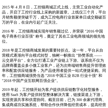
2015 年 4 月 8 日，工控猫商城正式上线，主营工业自动化产
品，开启了工控行业线上采购的新篇章。上线仅三个月，平台
月销售额便突破千万，成为工控电商行业首家单日成交额破百
万的平台，在业内引起广泛关注。
2016 年，工控猫商城实现年销售额过亿，并荣获 "2016 中国
电子商务行业百强" 称号，奠定了其在工业电商领域的领先地
位。
2018 年是工控猫商城发展的重要转折点。这一年，平台从自
营模式逐渐向平台模式转型，独树一帜推出 "协赞系统 ——
云交易平台"，全方位打通工业产业链上下游。该系统不仅为
品牌商覆盖众多小微工业客户，还为次终端销售商提升管理效
率和配套供应链服务，为产品使用者提供一站式便捷采购。同
年，工控猫商城强势当选 "2018 中国工业 B2B 行业十强" 和
"2018 中国产业互联网百强企业"。
2019 年起，工控猫开始为客户提供供应链数字化转型服务，
使用 SaaS 为客户提供转型整体解决方案，链接渠道上下游，
实现资源共享和供需协同。截至目前，已为 300 余家代理商、
集成商成功实施系统，帮助合作伙伴降低经营成本，提高经营