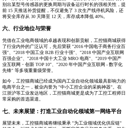
别出某型号传感器的更换周期与设备运行时长的强相关性，提
前 15 天推送补货提醒，不仅避免了 3 次生产线停机风险，还
将安全库存从 30 天降至 12 天，库存成本降低 40%。
六、行业地位与荣誉
凭借在工业电商领域的卓越表现和创新贡献，工控猫商城获得
了行业内外的广泛认可，先后荣获 "2016 中国电子商务行业百
强"、"2018 中国工业 B2B 行业十强"、"2018 中国产业互联网
百强企业"、"2018 中国十大工业 MRO 电商"、"2019 中国产
业互联网・创新 TOP 10"、"2020 年中国产业互联网 - 数字化
先锋" 等多项重量级荣誉。
如今，工控猫商城已经成为国内工业自动化领域最具影响力的
电商平台之一，被业内誉为 "中小工控企业的采购神器"。在
江浙沪等工业发达地区，工控猫商城更是成为了工控工程师日
常采购的首选渠道。
七、未来展望：打造工业自动化领域第一网络平台
展望未来，工控猫商城将继续秉承 "为工业领域优化供应链"