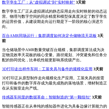
数字孪生工厂：从"虚拟调试"到"实时映射"
3天前
数字孪生工厂正从虚拟调试的静态应用走向实时映射的动态运
营。物理与数字空间的同步精度和模型保真度决定了数字孪生
的运营价值，从建设期走向运行期是下一阶段的核心演进方
向。
百台AMR同场运行：集群调度如何决定仓储物流天花板
3天
前
当仓储场景中AMR数量突破百台规模，集群调度算法成为决
定物流效率天花板的核心变量。路径规划、冲突避免和任务分
配的协同优化，比单机性能更影响系统级产出。
3D打印走出样件车间：工装夹具与备件的规模化应用
3天前
3D打印正从原型制作走向规模化生产应用。工装夹具的按需
打印和备件的数字库存成为最先成熟的落地场景，增材制造正
在从实验室走向产线。
传感器车间里的数据革命：智能制造的"第一颗纽扣"
3天前
智能传感器正在从单纯的感知器件进化为具备边缘计算能力的