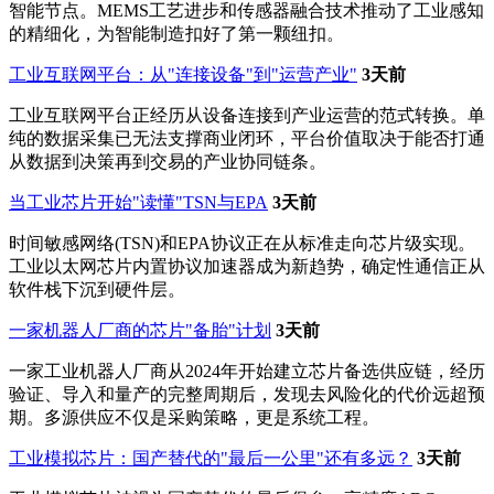
智能节点。MEMS工艺进步和传感器融合技术推动了工业感知
的精细化，为智能制造扣好了第一颗纽扣。
工业互联网平台：从"连接设备"到"运营产业"
3天前
工业互联网平台正经历从设备连接到产业运营的范式转换。单
纯的数据采集已无法支撑商业闭环，平台价值取决于能否打通
从数据到决策再到交易的产业协同链条。
当工业芯片开始"读懂"TSN与EPA
3天前
时间敏感网络(TSN)和EPA协议正在从标准走向芯片级实现。
工业以太网芯片内置协议加速器成为新趋势，确定性通信正从
软件栈下沉到硬件层。
一家机器人厂商的芯片"备胎"计划
3天前
一家工业机器人厂商从2024年开始建立芯片备选供应链，经历
验证、导入和量产的完整周期后，发现去风险化的代价远超预
期。多源供应不仅是采购策略，更是系统工程。
工业模拟芯片：国产替代的"最后一公里"还有多远？
3天前