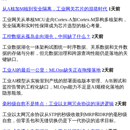
从A核加M核到安全隔离，工业网关芯片的混搭时代
1天前
工业网关从单核MCU走向Cortex-A加Cortex-M异构多核架构，
安全隔离和实时性保障成为芯片选型的核心考量。
工控数据从孤岛走向湖仓，中间缺了什么？
2天前
工业数据湖仓一体架构试图统一时序数据、关系数据和文件数
据的存储与分析，但元数据治理和跨源查询性能仍是落地的关
键缺口。
工业AI的最后一公里：MLOps缺失正在拖慢落地
2天前
工业AI模型从实验室到产线的部署面临版本管理、A/B测试和
监控告警的工程化缺口，MLOps能力不足是AI规模化落地的
隐形瓶颈。
毫秒级自愈不是终点：工业以太网冗余协议的演进逻辑
2天前
工业以太网冗余协议从STP的秒级收敛到MRP和DRP的毫秒级
自愈，但零丢包和无缝切换仍是下一代协议的追求目标。