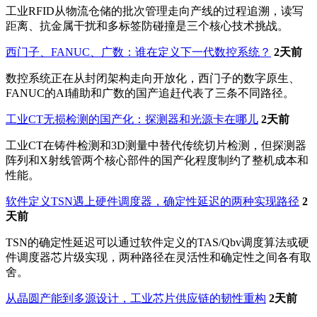
工业RFID从物流仓储的批次管理走向产线的过程追溯，读写
距离、抗金属干扰和多标签防碰撞是三个核心技术挑战。
西门子、FANUC、广数：谁在定义下一代数控系统？
2天前
数控系统正在从封闭架构走向开放化，西门子的数字原生、
FANUC的AI辅助和广数的国产追赶代表了三条不同路径。
工业CT无损检测的国产化：探测器和光源卡在哪儿
2天前
工业CT在铸件检测和3D测量中替代传统切片检测，但探测器
阵列和X射线管两个核心部件的国产化程度制约了整机成本和
性能。
软件定义TSN遇上硬件调度器，确定性延迟的两种实现路径
2
天前
TSN的确定性延迟可以通过软件定义的TAS/Qbv调度算法或硬
件调度器芯片级实现，两种路径在灵活性和确定性之间各有取
舍。
从晶圆产能到多源设计，工业芯片供应链的韧性重构
2天前