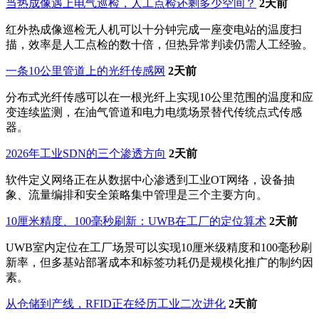
当热成像遇上电气巡检，人工点检还剩多少空间？
2天前
红外热成像巡检无人机可以十分钟完成一座变电站的温度扫
描，效率是人工点检的数十倍，但热异常判读仍需人工经验。
一条10公里管道上的光纤传感网
2天前
分布式光纤传感可以在一根光纤上实现10公里范围的温度和应
变连续监测，在油气管道和电力电缆场景替代传统点式传感
器。
2026年工业SDN的三个渗透方向
2天前
软件定义网络正在从数据中心渗透到工业OT网络，设备抽
象、流量编排和安全策略集中管理是三个主要方向。
10厘米精度、100毫秒刷新：UWB在工厂的定位算术
2天前
UWB室内定位在工厂场景可以实现10厘米级精度和100毫秒刷
新率，但多基站部署成本和标签功耗仍是规模化推广的制约因
素。
从仓储到产线，RFID正在经历工业二次进化
2天前