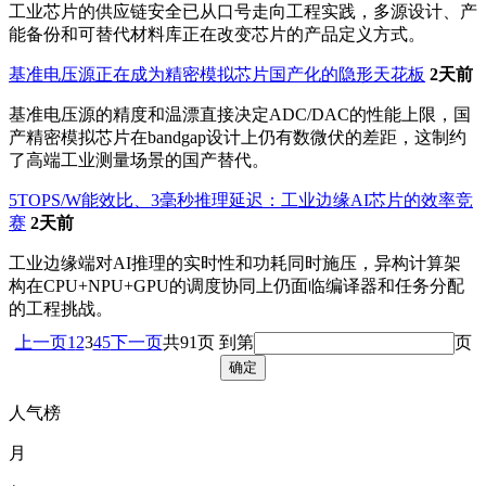
工业芯片的供应链安全已从口号走向工程实践，多源设计、产
能备份和可替代材料库正在改变芯片的产品定义方式。
基准电压源正在成为精密模拟芯片国产化的隐形天花板
2天前
基准电压源的精度和温漂直接决定ADC/DAC的性能上限，国
产精密模拟芯片在bandgap设计上仍有数微伏的差距，这制约
了高端工业测量场景的国产替代。
5TOPS/W能效比、3毫秒推理延迟：工业边缘AI芯片的效率竞
赛
2天前
工业边缘端对AI推理的实时性和功耗同时施压，异构计算架
构在CPU+NPU+GPU的调度协同上仍面临编译器和任务分配
的工程挑战。
上一页
1
2
3
4
5
下一页
共91页
到第
页
人气榜
月