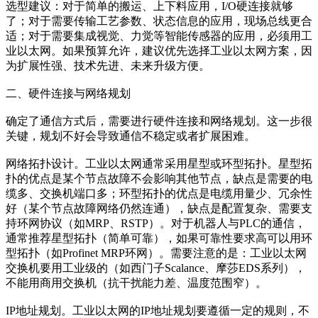
选型建议：对于简单的搬运、上下料应用，I/O硬连接就够
了；对于需要传输工艺参数、状态信息的应用，现场总线更合
适；对于需要集成视觉、力觉等智能传感器的应用，必须用工
业以太网。如果预算允许，建议优先选择工业以太网方案，因
为扩展性强、技术先进、未来升级方便。
二、硬件连接与网络规划
确定了通信方式后，需要进行硬件连接和网络规划。这一步很
关键，规划不好会导致通信不稳定或者扩展困难。
网络拓扑设计。工业以太网通常采用星型或环型拓扑。星型拓
扑的优点是某个节点故障不会影响其他节点，缺点是需要的电
缆多、交换机端口多；环型拓扑的优点是电缆用量少、冗余性
好（某个节点故障网络仍然连通），缺点是配置复杂、需要支
持环网协议（如MRP、RSTP）。对于机器人与PLC的通信，
通常推荐星型拓扑（简单可靠），如果可靠性要求高可以用环
型拓扑（如Profinet MRP环网）。需要注意的是：工业以太网
交换机要用工业级的（如西门子Scalance、摩莎EDS系列），
不能用商用交换机（抗干扰能力差、温度范围窄）。
IP地址规划。工业以太网的IP地址规划要遵循一定的规则，不