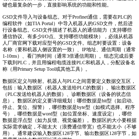
键也最复杂的一步，直接影响系统的功能和性能。
GSD文件导入与设备组态。对于Profinet通信，需要在PLC的
编程软件（如TIA Portal）中导入机器人的GSD文件，然后进
行设备组态。GSD文件描述了机器人的通信能力（支持哪些
通信协议、有多少I/O点、支持哪些功能模块），必须从机器
人厂商官网下载对应型号的GSD文件。组态时要设置：设备
名称（要和机器人侧设置的一致）、IP地址、通信周期（通常
1-10ms）、看门狗时间（通常3倍通信周期）。组态完成后要
下载到PLC，并且用编程电缆连接PLC和机器人，分配设备名
称（用Primary Setup Tool或其他工具）。
数据区定义与映射。机器人与PLC之间需要定义数据交互区，
包括：输入数据区（机器人发送给PLC的数据）、输出数据区
（PLC发送给机器人的数据）、诊断数据区（设备的状态信
息）。数据区的定义要详细规划：哪些数据是bit型（如启动、
停止、复位、报警），哪些数据是byte型（如模式选择、程序
号），哪些数据是word型（如位置坐标、速度设定），哪些
数据是浮点型（如力反馈、视觉偏差）。数据区的大小要根据
实际需求确定，不能太大（浪费通信带宽）也不能太小（不够
用）。通常建议输入数据区128字节、输出数据区128字节，如