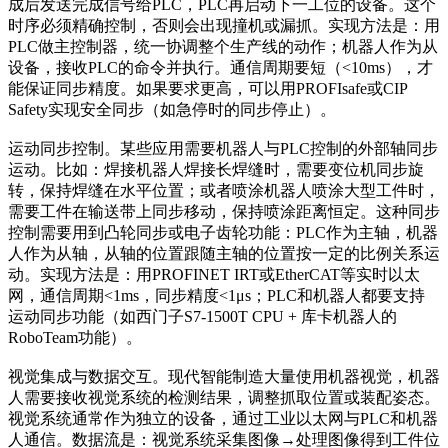
成后发送完成信号给PLC，PLC再启动下一工位的设备。这个
时序必须精确控制，否则会出现撞机或漏抓。实现方法是：用
PLC做主控制器，统一协调整个生产线的动作；机器人作为从
设备，接收PLC的命令并执行。通信周期要短（<10ms），才
能保证同步精度。如果要求更高，可以用PROFIsafe或CIP
Safety实现安全同步（如急停时的同步停止）。
运动同步控制。某些应用需要机器人与PLC控制的外部轴同步
运动。比如：焊接机器人焊接长焊缝时，需要变位机同步旋
转，保持焊缝在水平位置；或者喷涂机器人喷涂大型工件时，
需要工件在输送带上同步移动，保持喷涂距离恒定。这种同步
控制需要用到凸轮同步或电子齿轮功能：PLC作为主轴，机器
人作为从轴，从轴的位置跟随主轴的位置按一定的比例关系运
动。实现方法是：用PROFINET IRT或EtherCAT等实时以太
网，通信周期<1ms，同步精度<1μs；PLC和机器人都要支持
运动同步功能（如西门子S7-1500T CPU + 库卡机器人的
RoboTeam功能）。
视觉集成与数据交互。现代智能制造大量使用机器视觉，机器
人需要接收视觉系统的检测结果，调整抓取位置或装配姿态。
视觉系统通常作为独立的设备，通过工业以太网与PLC和机器
人通信。数据流是：视觉系统采集图像→处理图像得到工件位