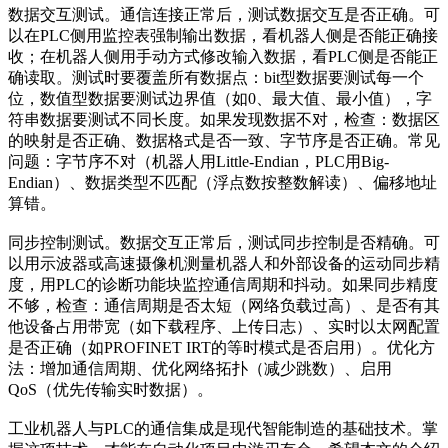
数据交互测试。通信连接正常后，测试数据交互是否正确。可
以在PLC侧用监控表强制输出数据，看机器人侧是否能正确接
收；在机器人侧用手动方式修改输入数据，看PLC侧是否能正
确读取。测试时要覆盖所有数据点：bit型数据要测试每一个
位，数值型数据要测试边界值（如0、最大值、最小值），字
符串数据要测试不同长度。如果发现数据不对，检查：数据区
的映射是否正确、数据格式是否一致、字节序是否正确。常见
问题：字节序不对（机器人用Little-Endian，PLC用Big-
Endian）、数据类型不匹配（浮点数按整数解读）、偏移地址
算错。
同步控制测试。数据交互正常后，测试同步控制是否精确。可
以用示波器或高速摄像机测量机器人和外部设备的运动同步精
度，用PLC的诊断功能块监控通信周期和抖动。如果同步精度
不够，检查：通信周期是否太短（网络负载过高）、是否有其
他设备占用带宽（如下载程序、上传日志）、实时以太网配置
是否正确（如PROFINET IRT的等时模式是否启用）。优化方
法：增加通信周期、优化网络拓扑（减少跳数）、启用
QoS（优先传输实时数据）。
工业机器人与PLC的通信集成是现代智能制造的基础技术。掌