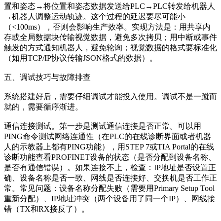
置和姿态→将位置和姿态数据发送给PLC→PLC转发给机器人
→机器人调整运动轨迹。这个过程的延迟要尽可能小
（<100ms），否则会影响生产效率。实现方法是：用共享内
存或全局数据块传输视觉数据，避免多次拷贝；用中断或事件
触发的方式通知机器人，避免轮询；视觉数据的格式要标准化
（如用TCP/IP协议传输JSON格式的数据）。
五、调试技巧与故障排查
系统搭建好后，需要仔细调试才能投入使用。调试不是一蹴而
就的，需要循序渐进。
通信连接测试。第一步是测试通信连接是否正常。可以用
PING命令测试网络连通性（在PLC的在线诊断界面或者机器
人的示教器上都有PING功能），用STEP 7或TIA Portal的在线
诊断功能查看PROFINET设备的状态（是否分配到设备名称、
是否有通信错误）。如果连接不上，检查：IP地址是否设置正
确、设备名称是否一致、网线是否连接好、交换机是否工作正
常。常见问题：设备名称分配失败（需要用Primary Setup Tool
重新分配）、IP地址冲突（两个设备用了同一个IP）、网线接
错（TX和RX接反了）。