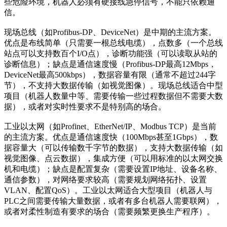
些危险环境，机器人必须有硬接线急停信号，不能只依赖通
信。
现场总线（如Profibus-DP、DeviceNet）是中期的主流方案。
优点是布线简单（只需要一根总线电缆），点数多（一个总线
站点可以支持数百个I/O点），诊断功能强（可以读取从站的
诊断信息）；缺点是通信速度慢（Profibus-DP最高12Mbps，
DeviceNet最高500kbps），数据容量有限（通常不超过244字
节），不支持大数据传输（如视觉图像）。现场总线适合中型
项目（机器人数量中等、需要传输一些过程数据但不需要大数
据），或者对实时性要求不是特别高的场合。
工业以太网（如Profinet、EtherNet/IP、Modbus TCP）是当前
的主流方案。优点是通信速度快（100Mbps甚至1Gbps），数
据容量大（可以传输数千字节的数据），支持大数据传输（如
视觉图像、点云数据），集成方便（可以用标准的以太网交换
机和电缆）；缺点是配置复杂（需要设置IP地址、设备名称、
通信参数），对网络要求较高（需要规划网络拓扑、设置
VLAN、配置QoS）。工业以太网适合大型项目（机器人与
PLC之间需要传输大量数据，或者有多台机器人需要联网），
或者对柔性制造有要求的场合（需要频繁更换生产程序）。