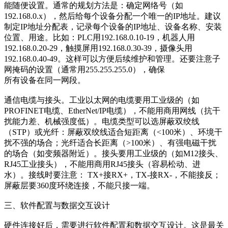
能随便设置。通常的规划方法是：确定网络号（如
192.168.0.x），然后给每个设备分配一个唯一的IP地址。建议
制定IP地址分配表，记录每个设备的IP地址、设备名称、安装
位置、用途。比如：PLC用192.168.0.10-19，机器人用
192.168.0.20-29，触摸屏用192.168.0.30-39，摄像头用
192.168.0.40-49。这样可以方便后续维护和管理。还要注意子
网掩码的设置（通常用255.255.255.0），确保
所有设备在同一网段。
通信电缆与接头。工业以太网的电缆要用工业级的（如
PROFINET电缆、EtherNet/IP电缆），不能用商用网线（抗干
扰能力差、机械强度低）。电缆类型可以选屏蔽双绞线
（STP）或光纤：屏蔽双绞线适合短距离（<100米）、环境干
扰不强的场合；光纤适合长距离（>100米）、有强电磁干扰
的场合（如变频器附近）。接头要用工业级的（如M12接头、
RJ45工业接头），不能用商用RJ45接头（容易松动、进
水）。接线时要注意： TX+接RX+，TX-接RX-，不能接反；
屏蔽层要360度环绕连接，不能只接一端。
三、软件配置与数据交互设计
硬件连接好后，需要进行软件配置和数据交互设计。这是最关