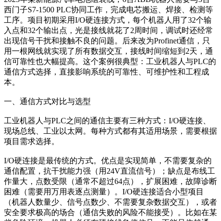
西门子S7-1500 PLC协同工作，完成电芯搬运、焊接、检测等
工序。项目初期采用I/O硬连接方式，每个机器人用了32个输
入点和32个输出点，光是接线就花了2周时间，调试时还经常
出现信号干扰和接触不良的问题。后来改为Profinet通信，只
用一根网线就实现了所有数据交互，接线时间缩短到2天，通
信可靠性也大幅提高。这个案例很典型：工业机器人与PLC的
通信方式选择，直接影响系统的可靠性、可维护性和工程成
本。
一、通信方式对比与选型
工业机器人与PLC之间的通信主要有三种方式：I/O硬连接、
现场总线、工业以太网。每种方式都有其适用场景，需要根据
项目需求选择。
I/O硬连接是最传统的方式。优点是实现简单，不需要复杂的
通信配置，抗干扰能力强（用24V直流信号）；缺点是布线工
作量大，点数受限（通常不超过64点），扩展困难，故障诊断
困难（需要用万用表逐点测量）。I/O硬连接适合小型项目
（机器人数量少、信号点数少、不需要复杂数据交互），或者
安全要求极高的场合（通信失败的风险不能接受）。比如在某