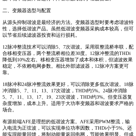
二、变频器选型与配置
从源头抑制谐波是最经济的方法。变频器选型时要考虑谐波特
性，选择低谐波产品。虽然低谐波变频器采购成本较高，但可
以节省后续滤波器投资和运行损耗。
12脉冲整流技术可以消除5、7次谐波。采用双整流桥串联，配
合移相变压器，两个整流桥相位差30度。12脉冲整流的THDi
降低到10%左右。移相变压器增加了成本和体积，但滤波效果
稳定，不依赖电网参数。相比外部滤波器，12脉冲方案更可
靠。
18脉冲和24脉冲整流效果更好，可以消除更多低次谐波。18脉
冲消除5、7、11、13、17次谐波，THDi约5%。24脉冲消除
5、7、11、13、17、19、23次谐波，THDi约3%。但变压器复
杂度增加，成本上升。适用于大功率变频器和谐波要求严格的
场合。
有源前端AFE是理想的低谐波方案。AFE采用PWM整流，输
入电流为正弦波，可以实现单位功率因数，THDi小于5%。还
能实现能量回馈，将制动能量返回电网，节能效果明显。但成