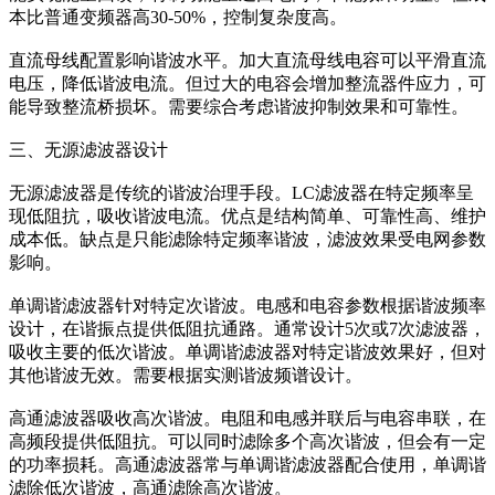
本比普通变频器高30-50%，控制复杂度高。
直流母线配置影响谐波水平。加大直流母线电容可以平滑直流
电压，降低谐波电流。但过大的电容会增加整流器件应力，可
能导致整流桥损坏。需要综合考虑谐波抑制效果和可靠性。
三、无源滤波器设计
无源滤波器是传统的谐波治理手段。LC滤波器在特定频率呈
现低阻抗，吸收谐波电流。优点是结构简单、可靠性高、维护
成本低。缺点是只能滤除特定频率谐波，滤波效果受电网参数
影响。
单调谐滤波器针对特定次谐波。电感和电容参数根据谐波频率
设计，在谐振点提供低阻抗通路。通常设计5次或7次滤波器，
吸收主要的低次谐波。单调谐滤波器对特定谐波效果好，但对
其他谐波无效。需要根据实测谐波频谱设计。
高通滤波器吸收高次谐波。电阻和电感并联后与电容串联，在
高频段提供低阻抗。可以同时滤除多个高次谐波，但会有一定
的功率损耗。高通滤波器常与单调谐滤波器配合使用，单调谐
滤除低次谐波，高通滤除高次谐波。