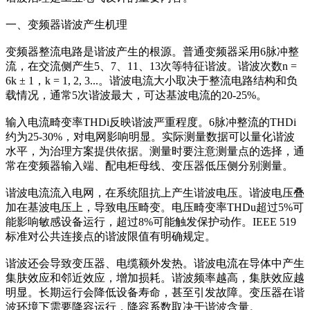
一、变频器谐波产生机理
变频器整流电路是谐波产生的根源。普通变频器采用6脉冲整
流，在交流侧产生5、7、11、13次等特征谐波。谐波次数n =
6k ± 1，k = 1, 2, 3...。谐波电流大小取决于整流电路结构和负
载情况，通常5次谐波最大，可达基波电流的20-25%。
输入电流畸变率THDi反映谐波严重程度。6脉冲整流的THDi
约为25-30%，对电网影响明显。实际测量数据可以量化谐波
水平，为治理方案提供依据。测量时要注意测量点的选择，通
常在变频器输入端、配电柜母线、变压器低压侧分别测量。
谐波电流流入电网，在系统阻抗上产生谐波电压。谐波电压叠
加在基波电压上，导致电压畸变。电压畸变率THDu超过5%可
能影响敏感设备运行，超过8%可能触发保护动作。IEEE 519
标准对公共连接点的谐波限值有明确规定。
谐波还会导致变压器、电缆额外发热。谐波电流在导体中产生
集肤效应和邻近效应，增加损耗。谐波频率越高，集肤效应越
明显。长期运行会降低设备寿命，甚至引发故障。变压器在谐
波环境下需要降容运行，降容系数取决于谐波含量。