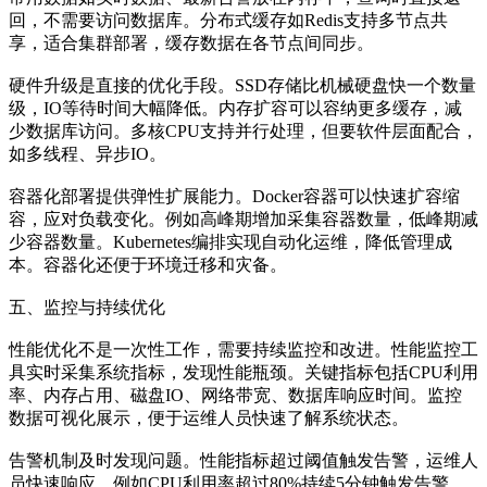
回，不需要访问数据库。分布式缓存如Redis支持多节点共
享，适合集群部署，缓存数据在各节点间同步。
硬件升级是直接的优化手段。SSD存储比机械硬盘快一个数量
级，IO等待时间大幅降低。内存扩容可以容纳更多缓存，减
少数据库访问。多核CPU支持并行处理，但要软件层面配合，
如多线程、异步IO。
容器化部署提供弹性扩展能力。Docker容器可以快速扩容缩
容，应对负载变化。例如高峰期增加采集容器数量，低峰期减
少容器数量。Kubernetes编排实现自动化运维，降低管理成
本。容器化还便于环境迁移和灾备。
五、监控与持续优化
性能优化不是一次性工作，需要持续监控和改进。性能监控工
具实时采集系统指标，发现性能瓶颈。关键指标包括CPU利用
率、内存占用、磁盘IO、网络带宽、数据库响应时间。监控
数据可视化展示，便于运维人员快速了解系统状态。
告警机制及时发现问题。性能指标超过阈值触发告警，运维人
员快速响应。例如CPU利用率超过80%持续5分钟触发告警，