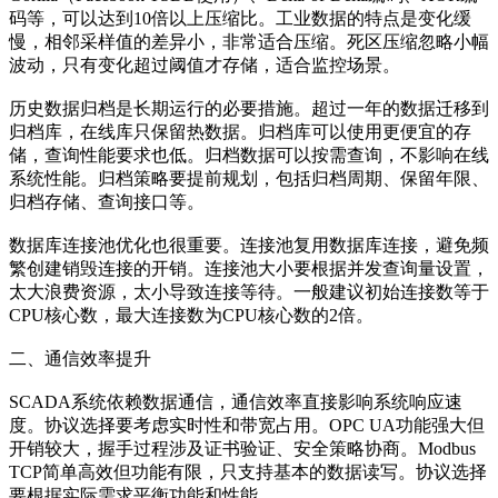
码等，可以达到10倍以上压缩比。工业数据的特点是变化缓
慢，相邻采样值的差异小，非常适合压缩。死区压缩忽略小幅
波动，只有变化超过阈值才存储，适合监控场景。
历史数据归档是长期运行的必要措施。超过一年的数据迁移到
归档库，在线库只保留热数据。归档库可以使用更便宜的存
储，查询性能要求也低。归档数据可以按需查询，不影响在线
系统性能。归档策略要提前规划，包括归档周期、保留年限、
归档存储、查询接口等。
数据库连接池优化也很重要。连接池复用数据库连接，避免频
繁创建销毁连接的开销。连接池大小要根据并发查询量设置，
太大浪费资源，太小导致连接等待。一般建议初始连接数等于
CPU核心数，最大连接数为CPU核心数的2倍。
二、通信效率提升
SCADA系统依赖数据通信，通信效率直接影响系统响应速
度。协议选择要考虑实时性和带宽占用。OPC UA功能强大但
开销较大，握手过程涉及证书验证、安全策略协商。Modbus
TCP简单高效但功能有限，只支持基本的数据读写。协议选择
要根据实际需求平衡功能和性能。