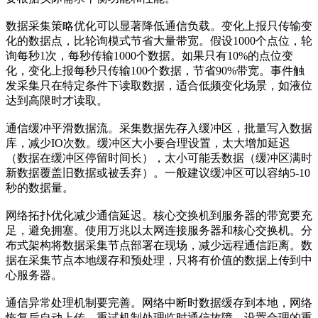
数据采集策略优化可以显著降低通信负载。变化上报只传输变
化的数据点，比轮询模式节省大量带宽。假设1000个点位，轮
询每秒1次，每秒传输1000个数据。如果只有10%的点位变
化，变化上报每秒只传输100个数据，节省90%带宽。事件触
发采集只在特定条件下读取数据，适合低频变化场景，如液位
达到高限时才读取。
通信缓冲平滑数据流。采集数据先存入缓冲区，批量写入数据
库，减少IO次数。缓冲区大小要合理设置，太大增加延迟
（数据在缓冲区停留时间长），太小可能丢数据（缓冲区满时
新数据覆盖旧数据或被丢弃）。一般建议缓冲区可以容纳5-10
秒的数据量。
网络拓扑优化减少通信延迟。核心交换机到服务器的带宽要充
足，避免拥塞。使用万兆以太网连接服务器和核心交换机。分
布式架构将数据采集节点部署在现场，减少远程通信距离。数
据在采集节点本地缓存和预处理，只将有价值的数据上传到中
心服务器。
通信异常处理机制要完善。网络中断时数据缓存到本地，网络
恢复后自动上传。重试机制处理临时通信故障，设置合理的重