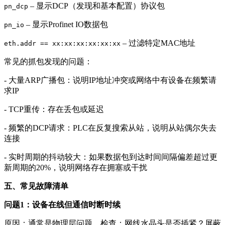
– 显示DCP（发现和基本配置）协议包
pn_dcp
– 显示Profinet IO数据包
pn_io
– 过滤特定MAC地址
eth.addr == xx:xx:xx:xx:xx:xx
常见的抓包发现的问题：
- 大量ARP广播包：说明IP地址冲突或网络中有设备在频繁请
求IP
- TCP重传：存在丢包或延迟
- 频繁的DCP请求：PLC在反复搜索从站，说明从站偶尔失去
连接
- 实时周期的抖动较大：如果数据包到达时间间隔偏差超过更
新周期的20%，说明网络存在拥塞或干扰
五、常见故障清单
问题1：设备在线但通信时断时续
原因：通常是物理层问题。检查：网线水晶头是否插紧？屏蔽