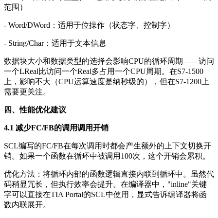
范围）
- Word/DWord：适用于位操作（状态字、控制字）
- String/Char：适用于文本信息
数据块大小和数据类型的选择会影响CPU的循环周期——访问
一个LReal比访问一个Real多占用一个CPU周期。在S7-1500
上，影响不大（CPU运算速度是纳秒级的），但在S7-1200上
需要更关注。
四、性能优化建议
4.1 减少FC/FB的调用调用开销
SCL编写的FC/FB在每次调用时都会产生额外的上下文切换开
销。如果一个函数在循环中被调用100次，这个开销会累积。
优化方法：将循环内部的函数逻辑直接内联到循环中。虽然代
码稍显冗长，但执行效率会提升。在编译器中，"inline"关键
字可以直接在TIA Portal的SCL中使用，显式告诉编译器将函
数内联展开。