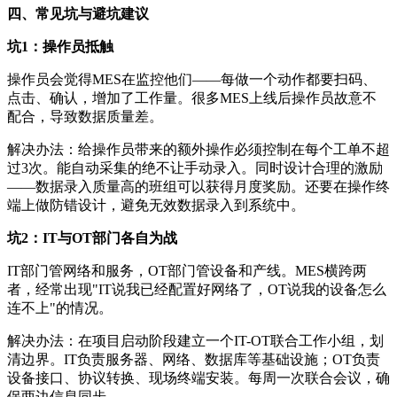
四、常见坑与避坑建议
坑1：操作员抵触
操作员会觉得MES在监控他们——每做一个动作都要扫码、
点击、确认，增加了工作量。很多MES上线后操作员故意不
配合，导致数据质量差。
解决办法：给操作员带来的额外操作必须控制在每个工单不超
过3次。能自动采集的绝不让手动录入。同时设计合理的激励
——数据录入质量高的班组可以获得月度奖励。还要在操作终
端上做防错设计，避免无效数据录入到系统中。
坑2：IT与OT部门各自为战
IT部门管网络和服务，OT部门管设备和产线。MES横跨两
者，经常出现"IT说我已经配置好网络了，OT说我的设备怎么
连不上"的情况。
解决办法：在项目启动阶段建立一个IT-OT联合工作小组，划
清边界。IT负责服务器、网络、数据库等基础设施；OT负责
设备接口、协议转换、现场终端安装。每周一次联合会议，确
保两边信息同步。