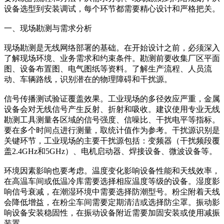
设备选型到安装调试，每个环节都需要精心设计和严格把关。
一、现场勘测与需求分析
现场勘测是无线网络部署的基础。在开始设计之前，必须深入
了解现场环境、业务需求和约束条件。勘测前要收集厂区平面
图、设备布置图、电气图纸等资料。了解生产流程、人员流
动、车辆路线，识别潜在的物理障碍和干扰源。
信号传播测试验证覆盖效果。工业现场的多径效应严重，金属
设备会对无线信号产生反射、折射和吸收。建议使用专业无线
勘测工具测量各区域的信号强度、信噪比、干扰电平等指标。
要在多个时间点进行测量，取统计值作为参考。干扰源识别是
关键环节，工业现场的主要干扰源包括：变频器（干扰频段覆
盖2.4GHz和5GHz）、电机启动器、焊接设备、微波设备等。
环境因素影响也要考虑。温度变化影响设备性能和天线效率，
在高温车间或低温冷库需要选择相应温度等级的设备。湿度影
响信号衰减，在潮湿环境中需要选择防潮型号。粉尘附着天线
会降低增益，在粉尘车间需要定期清洁或选择防尘罩。振动影
响设备安装稳固性，在振动设备附近需要加固安装或使用减振
装置。