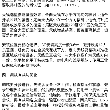
要取得相应的防爆认证（如ATEX、IECEx）。
天线选型影响覆盖效果。全向天线在水平方向均匀辐射，适合
开放区域的覆盖；定向天线集中在一个方向辐射，适合点对点
链路或狭窄区域的覆盖；扇区天线覆盖120度或90度的角度范
围，适合大面积室外覆盖。天线增益越高，覆盖距离越远，但
覆盖角度越小。
安装位置要精心选择。AP安装高度一般3-6米，避开设备和人
员遮挡，避免安装在金属天花板下方。定向天线要精确对准覆
盖区域或对端设备。天线垂直极化，与大多数客户端天线方向
一致，水平极化用于特殊场景。供电和布线要规范，使用工业
级网线和PoE供电模块。
四、调试测试与优化
调试要分步进行。先确认设备正常工作，检查指示灯状态、登
录管理界面验证配置。然后测试覆盖效果，使用专业测试工具
在各个点位验证信号强度、信噪比、干扰电平，确保满足业务
需求。再测试网络连通性，验证IP地址配置、网关可达、DNS
解析等。最后测试应用性能，模拟实际业务流量验证吞吐量和