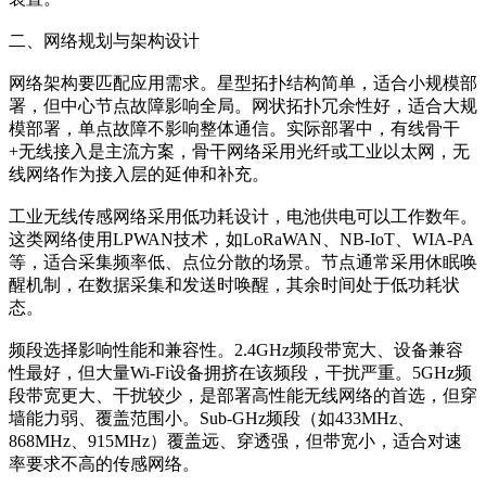
二、网络规划与架构设计
网络架构要匹配应用需求。星型拓扑结构简单，适合小规模部
署，但中心节点故障影响全局。网状拓扑冗余性好，适合大规
模部署，单点故障不影响整体通信。实际部署中，有线骨干
+无线接入是主流方案，骨干网络采用光纤或工业以太网，无
线网络作为接入层的延伸和补充。
工业无线传感网络采用低功耗设计，电池供电可以工作数年。
这类网络使用LPWAN技术，如LoRaWAN、NB-IoT、WIA-PA
等，适合采集频率低、点位分散的场景。节点通常采用休眠唤
醒机制，在数据采集和发送时唤醒，其余时间处于低功耗状
态。
频段选择影响性能和兼容性。2.4GHz频段带宽大、设备兼容
性最好，但大量Wi-Fi设备拥挤在该频段，干扰严重。5GHz频
段带宽更大、干扰较少，是部署高性能无线网络的首选，但穿
墙能力弱、覆盖范围小。Sub-GHz频段（如433MHz、
868MHz、915MHz）覆盖远、穿透强，但带宽小，适合对速
率要求不高的传感网络。