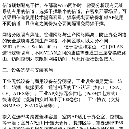
信道规划避免干扰。在部署Wi-Fi网络时，需要分析现有无线
系统占用的信道，选择干扰最小的信道。在密集部署场景，可
以采用信道复用技术提高容量。频率规划要确保相邻AP使用
不同信道，且信道之间保持必要间隔避免同频干扰。
网络分段隔离风险。管理网络与生产网络隔离，防止办公网络
的安全威胁渗透到生产网络。不同区域可以划分不同
SSID（Service Set Identifier），便于管理和定位。使用VLAN
进行逻辑隔离，不同VLAN之间的通信需要通过三层交换或路
由。访问控制列表限制网络访问，只允许授权设备接入。
三、设备选型与安装实施
工业无线设备与商用设备差异明显。工业设备满足宽温、防
尘、防潮、抗振要求，通过相应的工业认证（如UL、CSA、
CE、ATEX等）。工业AP支持冗余供电（PoE+供电方式）、
快速漫游（漫游切换时间小于100毫秒）、工业协议（支持
SNMP v3、802.1X认证等）。
接入点选型考虑覆盖和容量。室内AP适用于办公室、控制室
等环境；室外AP适用于露天仓库、装卸区等，需要选择IP66
以上防护等级并配备防雷设施；防爆AP适用于危险区域，需