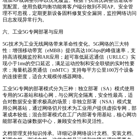
增加AP或调整功率以优化覆盖。根据干扰情况调整信道或带
宽配置。使用负载均衡功能将客户端分散到不同AP。安全管
理不可忽视，定期更新设备固料修复安全漏洞，监控网络访问
日志发现异常行为。
六、工业5G专网部署与应用
5G技术为工业无线网络带来革命性变化。5G网络的三大特
性：增强移动带宽（eMBB）提供高达10Gbps的峰值速率，支
持高清视频监控和AR应用；超可靠低延迟通信（URLLC）实
现小于1ms的空口延迟，满足运动控制和安全联锁的实时性要
求；海量机器类通信（mMTC）支持每平方公里100万个设备
的连接密度，适合大规模传感器网络。
工业5G专网的部署模式分为三种：独立部署（SA）模式使用
专用的5G基站和核心网，与公网完全隔离，安全性最高，适
合对数据安全要求极高的场景；非独立部署（NSA）模式复
用公网基站，通过网络切片技术为工业用户提供虚拟专网，部
署成本较低；混合部署模式在工厂内部署专用基站，核心网功
能部署在边缘数据中心，兼顾安全性和灵活性。
文档管理支持知识传承。详细记录网络设计文档、安装文档、