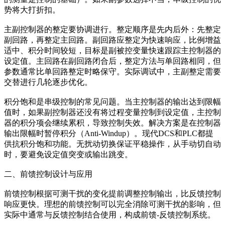
势将大打折扣。
主副控制器的整定要协调进行。整定顺序是先内后外：先整定
副回路，再整定主回路。副回路应整定为快速响应，比例增益
适中、积分时间较短，目标是副被控变量快速跟踪主控制器的
设定值。主回路在副回路闭合后，整定方法与单回路相同，但
参数通常比单回路整定时略保守。实际调试中，主副整定需要
交替进行几轮逐步优化。
积分饱和是串级控制的常见问题。当主控制器的输出达到限幅
值时，如果副控制器还没有将过程变量控制到设定值，主控制
器的积分项会继续累积，导致控制失效。解决方案是在控制器
输出限幅时暂停积分（Anti-Windup）。现代DCS和PLC都提
供抗积分饱和功能。无扰动切换保证平稳操作，从手动切自动
时，要避免设定值突变或输出跳变。
二、前馈控制设计与应用
前馈控制根据可测干扰的变化提前调整控制输出，比反馈控制
响应更快。理想的前馈控制可以完全消除可测干扰的影响，但
实际中通常与反馈控制结合使用，构成前馈-反馈控制系统。