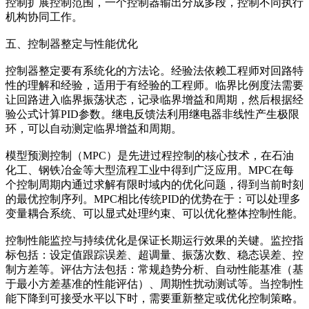
控制扩展控制范围，一个控制器输出分成多段，控制不同执行
机构协同工作。
五、控制器整定与性能优化
控制器整定要有系统化的方法论。经验法依赖工程师对回路特
性的理解和经验，适用于有经验的工程师。临界比例度法需要
让回路进入临界振荡状态，记录临界增益和周期，然后根据经
验公式计算PID参数。继电反馈法利用继电器非线性产生极限
环，可以自动测定临界增益和周期。
模型预测控制（MPC）是先进过程控制的核心技术，在石油
化工、钢铁冶金等大型流程工业中得到广泛应用。MPC在每
个控制周期内通过求解有限时域内的优化问题，得到当前时刻
的最优控制序列。MPC相比传统PID的优势在于：可以处理多
变量耦合系统、可以显式处理约束、可以优化整体控制性能。
控制性能监控与持续优化是保证长期运行效果的关键。监控指
标包括：设定值跟踪误差、超调量、振荡次数、稳态误差、控
制方差等。评估方法包括：常规趋势分析、自动性能基准（基
于最小方差基准的性能评估）、周期性扰动测试等。当控制性
能下降到可接受水平以下时，需要重新整定或优化控制策略。