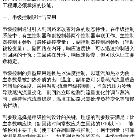
工程师必须掌握的技能。
一、串级控制设计与应用
串级控制通过引入副回路来改善对象的动态特性。在串级控制
系统中，有主控制器和副控制器两个控制器串联工作。主控制
器控制主参数（最终被控变量），副控制器控制副参数（辅助
被控变量）。副回路在内环，响应速度快，可以迅速抑制进入
副回路的干扰；主回路在外环，响应速度慢，但可以保证主参
数稳定。
串级控制的典型应用是换热器温度控制。以蒸汽加热器为例，
主参数是被加热介质的出口温度，副参数可以是蒸汽流量或蒸
汽阀后的温度。采用温度-流量串级控制时，当蒸汽压力波动
导致蒸汽流量变化，副回路立即检测到流量变化并调节蒸汽
阀，维持蒸汽流量稳定，温度主回路只需处理负荷变化等较慢
的扰动。
副参数选择是串级控制设计的关键。理想的副参数要满足：比
主参数响应快（副回路时间常数应为主回路的1/10以下）；能
够检测主要干扰（使干扰在副回路被抑制）；易于测量（可靠
的测量是控制的基础）。如果副参数选择不当，串级控制的优