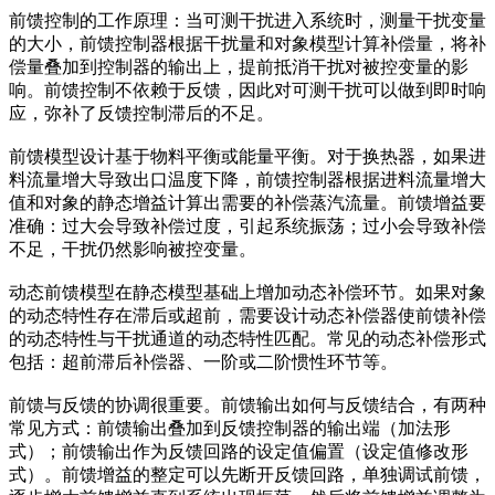
前馈控制的工作原理：当可测干扰进入系统时，测量干扰变量
的大小，前馈控制器根据干扰量和对象模型计算补偿量，将补
偿量叠加到控制器的输出上，提前抵消干扰对被控变量的影
响。前馈控制不依赖于反馈，因此对可测干扰可以做到即时响
应，弥补了反馈控制滞后的不足。
前馈模型设计基于物料平衡或能量平衡。对于换热器，如果进
料流量增大导致出口温度下降，前馈控制器根据进料流量增大
值和对象的静态增益计算出需要的补偿蒸汽流量。前馈增益要
准确：过大会导致补偿过度，引起系统振荡；过小会导致补偿
不足，干扰仍然影响被控变量。
动态前馈模型在静态模型基础上增加动态补偿环节。如果对象
的动态特性存在滞后或超前，需要设计动态补偿器使前馈补偿
的动态特性与干扰通道的动态特性匹配。常见的动态补偿形式
包括：超前滞后补偿器、一阶或二阶惯性环节等。
前馈与反馈的协调很重要。前馈输出如何与反馈结合，有两种
常见方式：前馈输出叠加到反馈控制器的输出端（加法形
式）；前馈输出作为反馈回路的设定值偏置（设定值修改形
式）。前馈增益的整定可以先断开反馈回路，单独调试前馈，