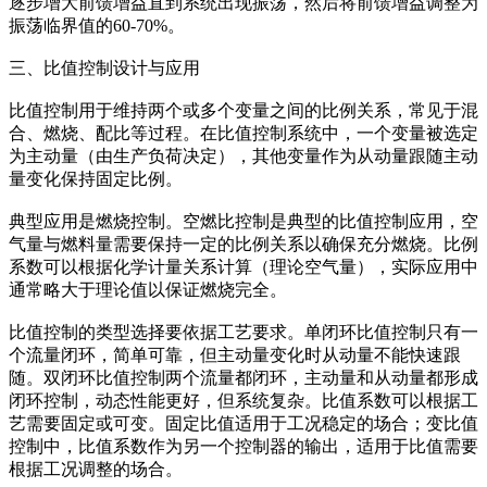
逐步增大前馈增益直到系统出现振荡，然后将前馈增益调整为
振荡临界值的60-70%。
三、比值控制设计与应用
比值控制用于维持两个或多个变量之间的比例关系，常见于混
合、燃烧、配比等过程。在比值控制系统中，一个变量被选定
为主动量（由生产负荷决定），其他变量作为从动量跟随主动
量变化保持固定比例。
典型应用是燃烧控制。空燃比控制是典型的比值控制应用，空
气量与燃料量需要保持一定的比例关系以确保充分燃烧。比例
系数可以根据化学计量关系计算（理论空气量），实际应用中
通常略大于理论值以保证燃烧完全。
比值控制的类型选择要依据工艺要求。单闭环比值控制只有一
个流量闭环，简单可靠，但主动量变化时从动量不能快速跟
随。双闭环比值控制两个流量都闭环，主动量和从动量都形成
闭环控制，动态性能更好，但系统复杂。比值系数可以根据工
艺需要固定或可变。固定比值适用于工况稳定的场合；变比值
控制中，比值系数作为另一个控制器的输出，适用于比值需要
根据工况调整的场合。