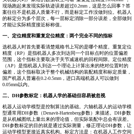
现场跑起来发现实际轨迹误差超过0.2mm，这是怎么回事？答
案往往不是机器人质量不行，而是标定工作没做到位。机器人
的标定分为多个层次，每一层标定消除一部分误差，全部做到
才能让实际精度接近标称值。
一、定位精度和重复定位精度：两个完全不同的指标
选机器人时首先要看清楚规格书上写的是哪个精度。重复定位
精度（RP）是指机器人多次到达同一个目标点时的位置偏差
范围，这个指标主要取决于关节减速机的回程间隙。定位精度
（AP）是指机器人到达一个理论上计算出来的绝对位置时的
偏差，这个指标取决于整个机械结构的装配精度和标定质量，
国产机器人普遍在0.2-0.5mm，进口高端机器人可以做到
0.05mm以内。
二、DH参数标定：机器人学的基础但容易被忽视
机器人运动学模型是控制算法的基础。六轴机器人的运动学模
型通常用DH参数（Denavit-Hartenberg参数）来描述。DH参数
是从机械图纸上量出来的理论值，但实际装配中总会有误差。
DH参数标定的目的就是通过实际测量，修正理论DH参数，让
运动学模型更接近真实机构。标定方法是：在机器人工作空间