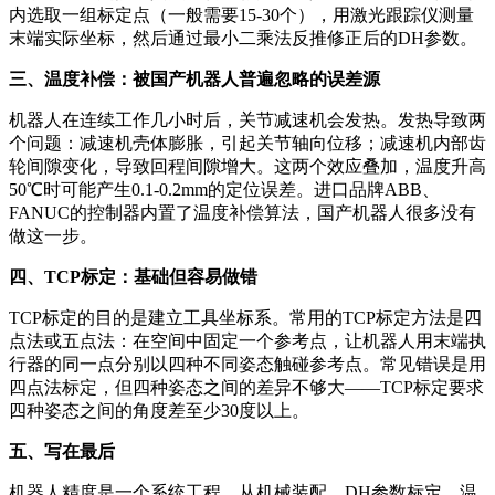
内选取一组标定点（一般需要15-30个），用激光跟踪仪测量
末端实际坐标，然后通过最小二乘法反推修正后的DH参数。
三、温度补偿：被国产机器人普遍忽略的误差源
机器人在连续工作几小时后，关节减速机会发热。发热导致两
个问题：减速机壳体膨胀，引起关节轴向位移；减速机内部齿
轮间隙变化，导致回程间隙增大。这两个效应叠加，温度升高
50℃时可能产生0.1-0.2mm的定位误差。进口品牌ABB、
FANUC的控制器内置了温度补偿算法，国产机器人很多没有
做这一步。
四、TCP标定：基础但容易做错
TCP标定的目的是建立工具坐标系。常用的TCP标定方法是四
点法或五点法：在空间中固定一个参考点，让机器人用末端执
行器的同一点分别以四种不同姿态触碰参考点。常见错误是用
四点法标定，但四种姿态之间的差异不够大——TCP标定要求
四种姿态之间的角度差至少30度以上。
五、写在最后
机器人精度是一个系统工程，从机械装配、DH参数标定、温