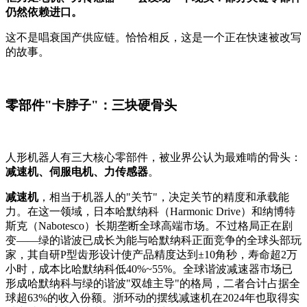
仍然依赖进口。
这不是唱衰国产供应链。恰恰相反，这是一个正在快速被改写
的故事。
零部件"卡脖子"：三块硬骨头
人形机器人有三大核心零部件，被业界公认为最难啃的骨头：
减速机、伺服电机、力传感器
。
减速机
，相当于机器人的"关节"，决定关节的精度和承载能
力。在这一领域，日本哈默纳科（Harmonic Drive）和纳博特
斯克（Nabotesco）长期垄断全球高端市场。不过格局正在剧
变——绿的谐波已成长为能与哈默纳科正面竞争的全球头部玩
家，其自研P型齿形设计使产品精度达到±10角秒，寿命超2万
小时，成本比哈默纳科低40%~55%。全球谐波减速器市场已
形成哈默纳科与绿的谐波"双雄主导"的格局，二者合计占据全
球超63%的收入份额。浙环动的摆线减速机在2024年也取得实