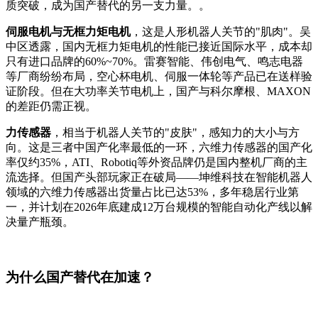
质突破，成为国产替代的另一支力量。。
伺服电机与无框力矩电机
，这是人形机器人关节的"肌肉"。吴
中区透露，国内无框力矩电机的性能已接近国际水平，成本却
只有进口品牌的60%~70%。雷赛智能、伟创电气、鸣志电器
等厂商纷纷布局，空心杯电机、伺服一体轮等产品已在送样验
证阶段。但在大功率关节电机上，国产与科尔摩根、MAXON
的差距仍需正视。
力传感器
，相当于机器人关节的"皮肤"，感知力的大小与方
向。这是三者中国产化率最低的一环，六维力传感器的国产化
率仅约35%，ATI、Robotiq等外资品牌仍是国内整机厂商的主
流选择。但国产头部玩家正在破局——坤维科技在智能机器人
领域的六维力传感器出货量占比已达53%，多年稳居行业第
一，并计划在2026年底建成12万台规模的智能自动化产线以解
决量产瓶颈。
为什么国产替代在加速？