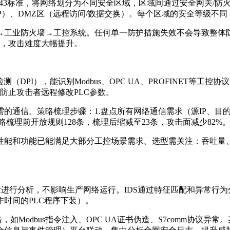
43标准，将网络划分为不同安全区域，区域间通过安全网关/防火墙
ERP）、DMZ区（远程访问/数据交换）。每个区域的安全等级不
→工业防火墙→工控系统。任何单一防护措施失效不会导致整体
墙，攻击难度大幅提升。
DPI），能识别Modbus、OPC UA、PROFINET等
0），防止攻击者远程修改PLC参数。
通信。策略梳理步骤：1.盘点所有网络通信需求（源IP、目的I
略梳理前开放规则128条，梳理后缩减至23条，攻击面减少82%
性能和功能已能满足大部分工控场景需求。选型需关注：吞吐量、
量进行分析，不影响生产网络运行。IDS通过特征匹配和异常行
时间的PLC程序下装）。
，如Modbus指令注入、OPC UA证书伪造、S7comm协议异常