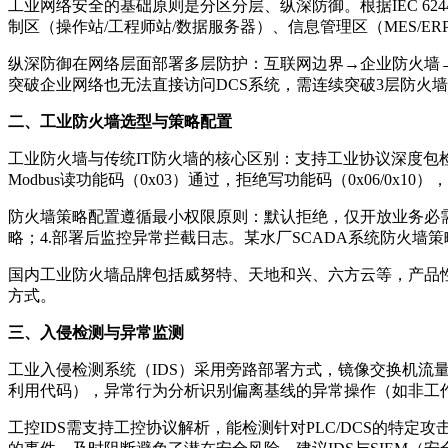
工业网络安全的基础原则是分区分层、纵深防御。根据IEC 624
制区（操作站/工程师站/数据服务器）、信息管理区（MES/
纵深防御在网络层面部署多层防护：互联网边界→企业防火墙
突破企业网络也无法直接访问DCS系统，需连续突破3层防火
二、工业防火墙选型与策略配置
工业防火墙与传统IT防火墙的核心区别：支持工业协议深度包检测（
Modbus读功能码（0x03）通过，拒绝写功能码（0x06/0x1
防火墙策略配置遵循最小权限原则：默认拒绝，仅开放业务必需的
略；4.部署后监控异常拦截日志。某水厂SCADA系统防火墙策
国内工业防火墙品牌包括威努特、天地和兴、六方云等，产品
方式。
三、入侵检测与异常监测
工业入侵检测系统（IDS）采用旁路部署方式，镜像交换机流
利用代码），异常行为分析识别偏离基线的异常操作（如非工作
工控IDS需支持工控协议解析，能检测针对PLC/DCS的特定攻击