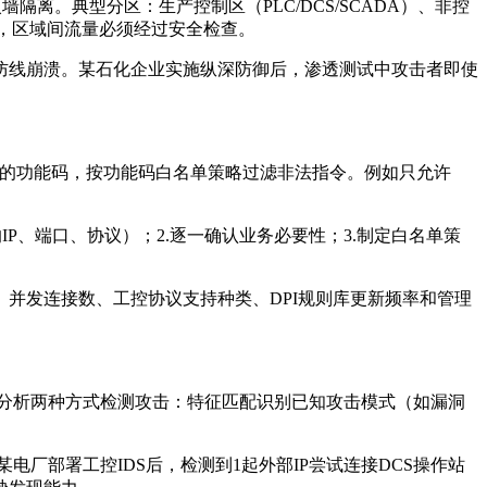
隔离。典型分区：生产控制区（PLC/DCS/SCADA）、非控
同，区域间流量必须经过安全检查。
防线崩溃。某石化企业实施纵深防御后，渗透测试中攻击者即使
工控协议的功能码，按功能码白名单策略过滤非法指令。例如只允许
P、端口、协议）；2.逐一确认业务必要性；3.制定白名单策
。
并发连接数、工控协议支持种类、DPI规则库更新频率和管理
为分析两种方式检测攻击：特征匹配识别已知攻击模式（如漏洞
。某电厂部署工控IDS后，检测到1起外部IP尝试连接DCS操作站