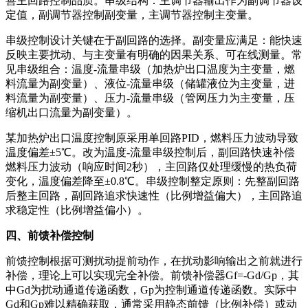
善主回路控制品质。串级结构：主调节器输出作为副调节器设
定值，副调节器控制副变量，主调节器控制主变量。
串级控制设计关键在于副回路的选择。副变量应满足：能快速
反映主要扰动、与主变量有明确的因果关系、可在线测量。常
见串级组合：温度-流量串级（加热炉出口温度为主变量，燃
料流量为副变量）、液位-流量串级（储罐液位为主变量，进
料流量为副变量）、压力-流量串级（管网压力为主变量，压
缩机出口流量为副变量）。
某加热炉出口温度控制原采用单回路PID，燃料压力波动导致
温度偏差±5℃。改为温度-流量串级控制后，副回路快速补偿
燃料压力波动（响应时间2秒），主回路仅处理缓慢的热负荷
变化，温度偏差降至±0.8℃。串级控制整定原则：先整副回路
后整主回路，副回路追求快速性（比例增益偏大），主回路追
求稳定性（比例增益偏小）。
四、前馈补偿控制
前馈控制根据可测扰动提前动作，在扰动影响输出之前就进行
补偿，理论上可以实现完全补偿。前馈补偿器Gf=-Gd/Gp，其
中Gd为扰动通道传递函数，Gp为控制通道传递函数。实际中
Gd和Gp难以精确获取，通常采用静态前馈（比例补偿）或动