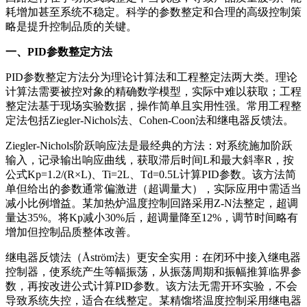
耗增加甚至系统不稳定。科学的参数整定和合理的高级控制策
略是提升控制品质的关键。
一、PID参数整定方法
PID参数整定方法分为理论计算法和工程整定法两大类。理论
计算法需要被控对象的精确数学模型，实际中难以获取；工程
整定法基于现场实验数据，操作简单且实用性强。常用工程整
定法包括Ziegler-Nichols法、Cohen-Coon法和继电器反馈法。
Ziegler-Nichols阶跃响应法是最经典的方法：对系统施加阶跃
输入，记录输出响应曲线，获取滞后时间L和最大斜率R，按
公式Kp=1.2/(R×L)、Ti=2L、Td=0.5L计算PID参数。该方法简
单但给出的参数通常偏激进（超调量大），实际应用中需适当
减小比例增益。某加热炉温度控制回路采用Z-N法整定，超调
量达35%。将Kp减小30%后，超调量降至12%，调节时间略有
增加但控制品质整体改善。
继电器反馈法（Åström法）更安全实用：在闭环中接入继电器
控制器，使系统产生等幅振荡，从振荡周期和振幅推算临界参
数，再按改进公式计算PID参数。该方法无需开环实验，不会
导致系统失控，适合在线整定。某精馏塔温度控制采用继电器