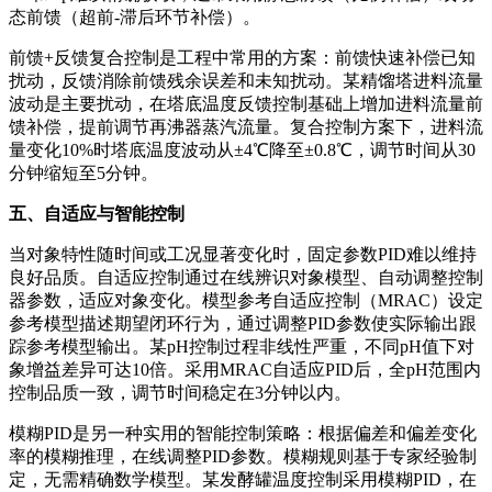
态前馈（超前-滞后环节补偿）。
前馈+反馈复合控制是工程中常用的方案：前馈快速补偿已知
扰动，反馈消除前馈残余误差和未知扰动。某精馏塔进料流量
波动是主要扰动，在塔底温度反馈控制基础上增加进料流量前
馈补偿，提前调节再沸器蒸汽流量。复合控制方案下，进料流
量变化10%时塔底温度波动从±4℃降至±0.8℃，调节时间从30
分钟缩短至5分钟。
五、自适应与智能控制
当对象特性随时间或工况显著变化时，固定参数PID难以维持
良好品质。自适应控制通过在线辨识对象模型、自动调整控制
器参数，适应对象变化。模型参考自适应控制（MRAC）设定
参考模型描述期望闭环行为，通过调整PID参数使实际输出跟
踪参考模型输出。某pH控制过程非线性严重，不同pH值下对
象增益差异可达10倍。采用MRAC自适应PID后，全pH范围内
控制品质一致，调节时间稳定在3分钟以内。
模糊PID是另一种实用的智能控制策略：根据偏差和偏差变化
率的模糊推理，在线调整PID参数。模糊规则基于专家经验制
定，无需精确数学模型。某发酵罐温度控制采用模糊PID，在