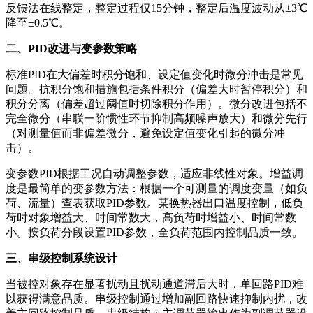
反馈法在线整定，整定过程仅15分钟，整定后温度波动从±3℃
降至±0.5℃。
二、PID改进与变参数策略
标准PID在大偏差时积分饱和、设定值变化时微分冲击是常见
问题。抗积分饱和措施包括条件积分（偏差大时暂停积分）和
积分分离（偏差超过阈值时切除积分作用）。微分改进包括不
完全微分（串联一阶惯性环节抑制高频噪声放大）和微分先行
（对测量值而非偏差微分，避免设定值变化引起的微分冲
击）。
变参数PID根据工况自动调整参数，适应非线性对象。增益调
度是最简单的变参数方法：根据一个可测量的调度变量（如负
荷、流量）查表获取PID参数。某换热器出口温度控制，低负
荷时对象增益大、时间常数大，高负荷时增益小、时间常数
小。按负荷分段设置PID参数，全负荷范围内控制品质一致。
三、串级控制系统设计
当被控对象存在显著扰动且扰动通道滞后大时，单回路PID难
以获得满意品质。串级控制通过增加副回路快速抑制内扰，改