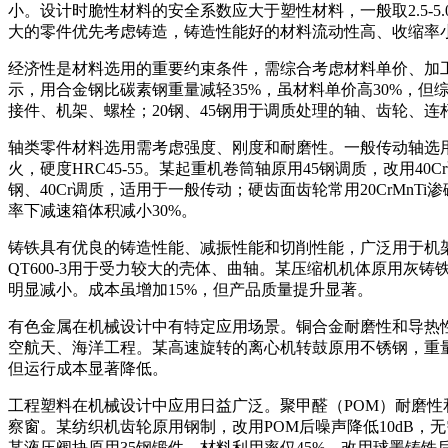
小。设计时脆性材料的安全系数应大于塑性材料，一般取2.5
大的零件优先考虑铸造，铸造性能好的材料流动性高、收缩率
经济性是材料选用的重要约束条件，需综合考虑材料单价、加
示，用合金钢比碳素钢重量减轻35%，虽材料单价高30%，但
接件、机架、螺栓；20钢、45钢用于调质处理的轴、齿轮、连杆
轴类零件材料选用需考虑强度、刚度和耐磨性。一般传动轴选用45钢调
火，硬度HRC45-55。某起重机卷筒轴原用45钢调质，改用4
钢、40Cr调质，适用于一般传动；硬齿面齿轮常用20CrMn
率下减速箱体积减小30%。
铸铁具有优良的铸造性能、减振性能和切削性能，广泛用于机架、箱
QT600-3用于受力较大的壳体、曲轴。某压缩机机体原用灰铸铁H
明显减小。成本虽增加15%，但产品质量提升显著。
有色金属在机械设计中有特定应用场景。铜合金耐磨性和导热
空航天、海洋工程。某高速旋转的离心机转鼓原用不锈钢，重量
但运行成本显著降低。
工程塑料在机械设计中应用日益广泛。聚甲醛（POM）耐磨性
察窗。某纺织机齿轮原用钢制，改用POM后噪声降低10dB
某液压阀块原用35钢锻件，材料利用率仅45%。改用球墨铸铁