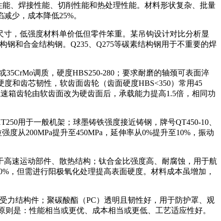
造性能、焊接性能、切削性能和热处理性能。材料形状复杂、批量
减少，成本降低25%。
尺寸，低强度材料单价低但零件笨重。某吊钩设计对比分析显
钢和合金结构钢。Q235、Q275等碳素结构钢用于不重要的焊
5CrMo调质，硬度HBS250-280；要求耐磨的轴颈可表面淬
硬度和齿芯韧性，软齿面齿轮（齿面硬度HBS<350）常用45
某减速箱齿轮由软齿面改为硬齿面后，承载能力提高1.5倍，相同功
50用于一般机架；球墨铸铁强度接近铸钢，牌号QT450-10、
度从200MPa提升至450MPa，延伸率从0%提升至10%，振动
于高速运动部件、散热结构；钛合金比强度高、耐腐蚀，用于航
0%，但需进行阳极氧化处理提高表面硬度。材料成本虽增加，
受力结构件；聚碳酸酯（PC）透明且韧性好，用于防护罩、观
代原则是：性能相当或更优、成本相当或更低、工艺适应性好。