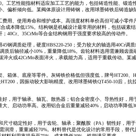
-5.0。工艺性能指材料适应加工工艺的能力，包括铸造性能、锻
小、偏析倾向低。某阀体原设计用铸钢，改用球墨铸铁后铸造缺陷
工费用、使用寿命和维护成本。高强度材料单价高但可减小零件
综合成本降低15%。结构钢是机械设计最常用的材料，包括碳素结构
；40Cr、35CrMo等合金结构钢用于强度要求较高的传动件。
质处理，硬度HBS220-250；受力较大的轴选用40Cr调质或3
0Cr调质后轴径减小10%，重量降低18%。齿轮材料选用需兼顾齿面
Ti渗碳淬火或42CrMo表面淬火，承载能力高，适用于重载传动。
体、底座等零件。灰铸铁价格低但强度低，牌号HT200、HT2
T200，因振动较大影响精度。改用球墨铸铁QT450-10后，抗拉强
性好，用于轴承、轴瓦、散热器；铝合金密度小、导热性好，用
大、启动功率高。改用铝合金后重量减轻40%，启动功率降低3
和尺寸稳定性好，用于齿轮、轴承；聚酰胺（PA）韧性好，用于
，无需润滑，重量减轻70%。材料替代是优化设计的常用手段，替
后材料利用率提升至75%，成本降低30%，性能满足要求。