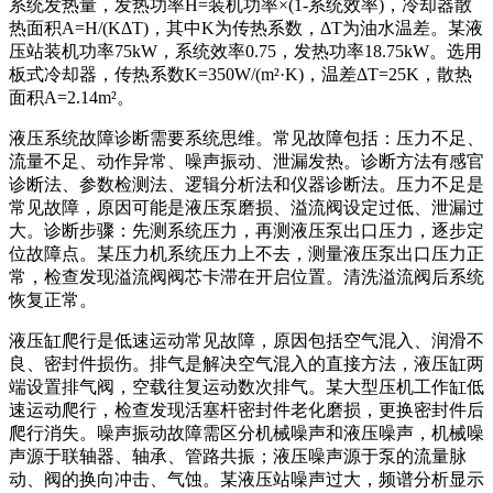
系统发热量，发热功率H=装机功率×(1-系统效率)，冷却器散
热面积A=H/(KΔT)，其中K为传热系数，ΔT为油水温差。某液
压站装机功率75kW，系统效率0.75，发热功率18.75kW。选用
板式冷却器，传热系数K=350W/(m²·K)，温差ΔT=25K，散热
面积A=2.14m²。
液压系统故障诊断需要系统思维。常见故障包括：压力不足、
流量不足、动作异常、噪声振动、泄漏发热。诊断方法有感官
诊断法、参数检测法、逻辑分析法和仪器诊断法。压力不足是
常见故障，原因可能是液压泵磨损、溢流阀设定过低、泄漏过
大。诊断步骤：先测系统压力，再测液压泵出口压力，逐步定
位故障点。某压力机系统压力上不去，测量液压泵出口压力正
常，检查发现溢流阀阀芯卡滞在开启位置。清洗溢流阀后系统
恢复正常。
液压缸爬行是低速运动常见故障，原因包括空气混入、润滑不
良、密封件损伤。排气是解决空气混入的直接方法，液压缸两
端设置排气阀，空载往复运动数次排气。某大型压机工作缸低
速运动爬行，检查发现活塞杆密封件老化磨损，更换密封件后
爬行消失。噪声振动故障需区分机械噪声和液压噪声，机械噪
声源于联轴器、轴承、管路共振；液压噪声源于泵的流量脉
动、阀的换向冲击、气蚀。某液压站噪声过大，频谱分析显示