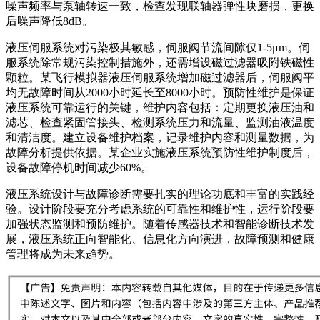
噪声频率与泵轴转速一致，检查发现联轴器弹性块磨损，更换
后噪声降低8dB。
液压伺服系统对污染极其敏感，伺服阀节流间隙仅1-5μm。伺
服系统除常规污染控制措施外，还需增设磁过滤器吸附铁磁性
颗粒。某飞行模拟器液压伺服系统增加磁过滤器后，伺服阀平
均无故障时间从2000小时延长至8000小时。预防性维护是保证
液压系统可靠运行的关键，维护内容包括：定期更换液压油和
滤芯、检查紧固管接头、检测系统压力和流量、监测油液温度
和清洁度。建立设备维护档案，记录维护内容和测量数据，为
故障分析提供依据。某企业实施液压系统预防性维护制度后，
设备故障停机时间减少60%。
液压系统设计与故障诊断需要扎实的理论功底和丰富的实践经
验。设计阶段要充分考虑系统的可靠性和维护性，运行阶段要
加强状态监测和预防维护。随着传感器技术和智能诊断技术发
展，液压系统正向智能化、信息化方向演进，故障预测和健康
管理将成为未来趋势。