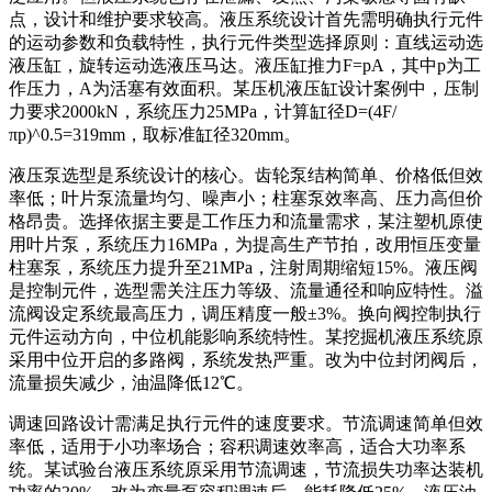
点，设计和维护要求较高。液压系统设计首先需明确执行元件
的运动参数和负载特性，执行元件类型选择原则：直线运动选
液压缸，旋转运动选液压马达。液压缸推力F=pA，其中p为工
作压力，A为活塞有效面积。某压机液压缸设计案例中，压制
力要求2000kN，系统压力25MPa，计算缸径D=(4F/
πp)^0.5=319mm，取标准缸径320mm。
液压泵选型是系统设计的核心。齿轮泵结构简单、价格低但效
率低；叶片泵流量均匀、噪声小；柱塞泵效率高、压力高但价
格昂贵。选择依据主要是工作压力和流量需求，某注塑机原使
用叶片泵，系统压力16MPa，为提高生产节拍，改用恒压变量
柱塞泵，系统压力提升至21MPa，注射周期缩短15%。液压阀
是控制元件，选型需关注压力等级、流量通径和响应特性。溢
流阀设定系统最高压力，调压精度一般±3%。换向阀控制执行
元件运动方向，中位机能影响系统特性。某挖掘机液压系统原
采用中位开启的多路阀，系统发热严重。改为中位封闭阀后，
流量损失减少，油温降低12℃。
调速回路设计需满足执行元件的速度要求。节流调速简单但效
率低，适用于小功率场合；容积调速效率高，适合大功率系
统。某试验台液压系统原采用节流调速，节流损失功率达装机