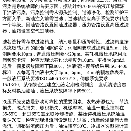
功率的30%。改为变量泵容积调速后，能耗降低25%。液压油
污染是系统故障的首要原因，据统计约70-80%的液压故障源
于油液污染。污染控制需从源头控制、过滤净化、检测维护三
方面入手。新油注入前需过滤，过滤精度应高于系统要求精度
一个等级。回油管路设置回油过滤器，压力管路设置高压过滤
器，油箱设置空气过滤器。
滤芯选择需考虑过滤精度、纳污容量和压降特性。过滤精度按
系统敏感元件的配合间隙确定，伺服阀要求过滤精度5μm，比
例阀要求10μm，普通液压阀要求20μm。某轧机液压系统伺服
阀频繁卡滞，检查发现滤芯过滤精度为10μm。更换为5μm滤
芯后，伺服阀故障率下降80%。油液清洁度等级采用ISO 4406
标准，以每毫升油液中大于4μm、6μm、14μm的颗粒数表示。
一般液压系统要求ISO 4406 18/16/13，伺服系统要求
15/13/10。某钢铁企业建立油液定期检测制度，发现清洁度超
标及时换油滤油，液压系统故障率下降50%。
液压系统发热是影响可靠性的重要因素。发热来源包括：节流
损失、溢流损失、容积损失、机械摩擦。油温一般应控制在
35-55℃，超过65℃需采取冷却措施。某压铸机液压系统油温
常达70℃，检查发现溢流阀设定压力过高，流量经溢流阀大量
溢流。调整溢流阀压力后，油温降至50℃。冷却器选型需计算