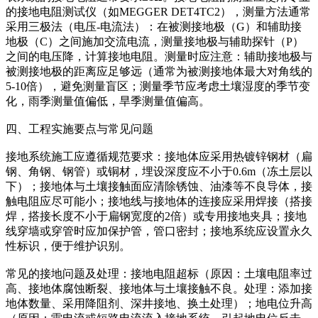
的接地电阻测试仪（如MEGGER DET4TC2），测量方法通常
采用三极法（电压-电流法）：在被测接地极（G）和辅助接
地极（C）之间施加交流电流，测量接地极与辅助探针（P）
之间的电压降，计算接地电阻。测量时应注意：辅助接地极与
被测接地极的距离应足够远（通常为被测接地体最大对角线的
5-10倍），避免测量盲区；测量季节应考虑土壤湿度的季节变
化，雨季测量值偏低，旱季测量值偏高。
四、工程实施要点与常见问题
接地系统施工应遵循规范要求：接地体应采用热镀锌钢材（扁
钢、角钢、钢管）或铜材，埋设深度应不小于0.6m（冻土层以
下）；接地体与土壤接触面应清除锈蚀、油漆等不良导体，接
触电阻应尽可能小；接地线与接地体的连接应采用焊接（搭接
焊，搭接长度不小于扁钢宽度的2倍）或专用接地夹具；接地
线穿墙或穿管时应加保护管，管口密封；接地系统应设置永久
性标识，便于维护识别。
常见的接地问题及处理：接地电阻超标（原因：土壤电阻率过
高、接地体腐蚀断裂、接地体与土壤接触不良。处理：添加接
地体数量、采用降阻剂、深井接地、换土处理）；地电位升高