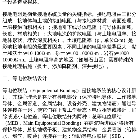
子设备造成损坏。
接地电阻是衡量接地系统质量的关键指标。接地电阻由三部分
组成：接地体与土壤的接触电阻（与接地体材质、表面处理、
土壤接触面积相关）；接地引下线导体电阻（与导体截面积、
长度、材质相关）；大地电流的扩散电阻（与土壤电阻率、接
地体形状、埋设深度相关）。土壤电阻率（ρ，单位Ω·m）是
影响接地电阻的最重要因素，不同土壤的电阻率差异巨大：黏
土和沃土ρ=10-100Ω·m，砂土ρ=100-1000Ω·m，岩石ρ=1000-
10000Ω·m。土壤电阻率高的地区（如岩石山区）需要特殊的
接地处理措施（换土、添加降阻剂、深井接地）。
二、等电位联结设计
等电位联结（Equipotential Bonding）是接地系统的核心设计原
则，其核心理念是将所有导电部分（保护接地导体、工作接地
导体、金属管道、金属结构、设备外壳、建筑物钢筋）通过导
体连接在一起，使它们在正常工作状态下电位相等或接近，消
除或减小电位差。等电位联结分为两种：总等电位联结
（MEB，Main Equipotential Bonding）在建筑物进线处将所有
保护导体、总接地端子板、建筑物金属结构、金属管道（给排
水、燃气、暖通）连接在一起；辅助等电位联结（SEB，