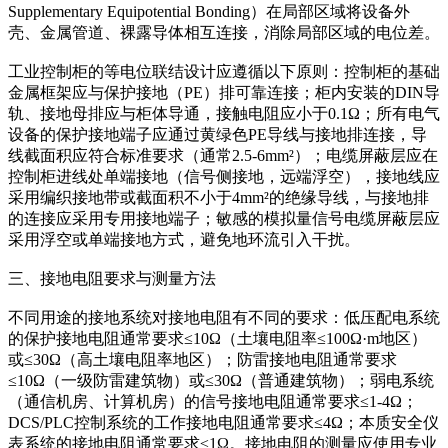
Supplementary Equipotential Bonding）在局部区域将设备外
壳、金属管道、裸露导体相互连接，消除局部区域的电位差。
工业控制柜的等电位联结设计应遵循以下原则：控制柜的基础
金属框架应与保护接地（PE）排可靠连接；柜内安装的DIN导
轨、接地母排应与柜体导通，接触电阻应小于0.1Ω；所有电气
设备的保护接地端子应通过黄绿色PE导线与接地排连接，导
线截面积应符合标准要求（通常2.5-6mm²）；电缆屏蔽层应在
控制柜进线处单端接地（信号侧接地，远端浮空），接地线应
采用编织接地带或截面积不小于4mm²的绝缘导线，与接地排
的连接应采用专用接地端子；敏感的模拟量信号电缆屏蔽层应
采用浮空或单端接地方式，避免地环流引入干扰。
三、接地电阻要求与测量方法
不同用途的接地系统对接地电阻有不同的要求：低压配电系统
的保护接地电阻通常要求≤10Ω（土壤电阻率≤100Ω·m地区）
或≤30Ω（高土壤电阻率地区）；防雷接地电阻通常要求
≤10Ω（一级防雷建筑物）或≤30Ω（普通建筑物）；弱电系统
（通信机房、计算机房）的信号接地电阻通常要求≤1-4Ω；
DCS/PLC控制系统的工作接地电阻通常要求≤4Ω；本质安全仪
表系统的接地电阻通常要求≤1Ω。接地电阻的测量应使用专业