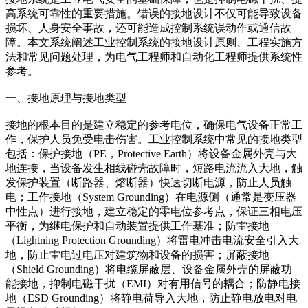
高系统可靠性的重要措施。错误的接地设计不仅可能导致设备
损坏、人身安全事故，还可能造成控制系统误动作或通信故
障。本文系统阐述工业控制系统的接地设计原则、工程实施方
法和常见问题处理，为电气工程师和自动化工程师提供系统性
参考。
一、接地原理与接地类型
接地的根本目的是建立稳定的参考电位，确保电气设备正常工
作，保护人员免受电击伤害。工业控制系统中常见的接地类型
包括：保护接地（PE，Protective Earth）将设备金属外壳与大
地连接，当设备发生相线碰壳故障时，短路电流流入大地，触
发保护装置（断路器、熔断器）快速切断电源，防止人员触
电；工作接地（System Grounding）在电源侧（通常是变压器
中性点）进行接地，建立稳定的零电位参考点，保证三相电压
平衡，为继电保护和自动装置提供工作基准；防雷接地
（Lightning Protection Grounding）将雷电冲击电流安全引入大
地，防止雷电过电压对建筑物和设备的损害；屏蔽接地
（Shield Grounding）将电缆屏蔽层、设备金属外壳的屏蔽功
能接地，抑制电磁干扰（EMI）对有用信号的耦合；防静电接
地（ESD Grounding）将静电荷导入大地，防止静电放电对电