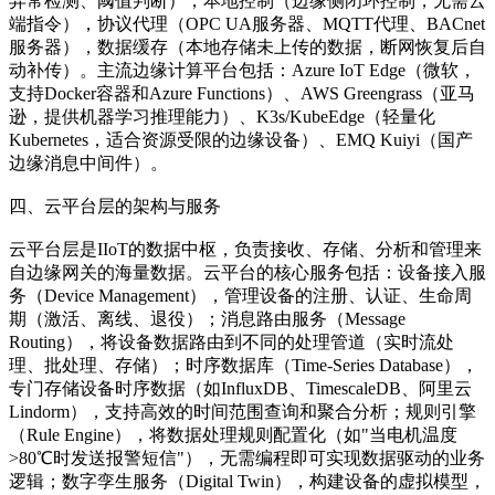
异常检测、阈值判断），本地控制（边缘侧闭环控制，无需云
端指令），协议代理（OPC UA服务器、MQTT代理、BACnet
服务器），数据缓存（本地存储未上传的数据，断网恢复后自
动补传）。主流边缘计算平台包括：Azure IoT Edge（微软，
支持Docker容器和Azure Functions）、AWS Greengrass（亚马
逊，提供机器学习推理能力）、K3s/KubeEdge（轻量化
Kubernetes，适合资源受限的边缘设备）、EMQ Kuiyi（国产
边缘消息中间件）。
四、云平台层的架构与服务
云平台层是IIoT的数据中枢，负责接收、存储、分析和管理来
自边缘网关的海量数据。云平台的核心服务包括：设备接入服
务（Device Management），管理设备的注册、认证、生命周
期（激活、离线、退役）；消息路由服务（Message
Routing），将设备数据路由到不同的处理管道（实时流处
理、批处理、存储）；时序数据库（Time-Series Database），
专门存储设备时序数据（如InfluxDB、TimescaleDB、阿里云
Lindorm），支持高效的时间范围查询和聚合分析；规则引擎
（Rule Engine），将数据处理规则配置化（如"当电机温度
>80℃时发送报警短信"），无需编程即可实现数据驱动的业务
逻辑；数字孪生服务（Digital Twin），构建设备的虚拟模型，