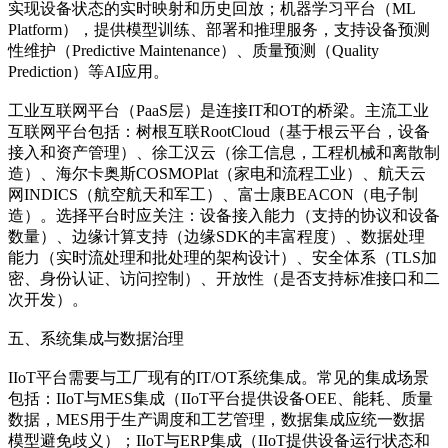
实现设备状态的实时映射和历史回放；机器学习平台（ML
Platform），提供模型训练、部署和推理服务，支持设备预测
性维护（Predictive Maintenance）、质量预测（Quality
Prediction）等AI应用。
工业互联网平台（PaaS层）是连接IT和OT的桥梁。主流工业
互联网平台包括：树根互联RootCloud（基于根云平台，设备
接入和资产管理）、徐工汉云（徐工信息，工程机械和离散制
造）、海尔卡奥斯COSMOPlat（家电和流程工业）、航天云
网INDICS（航空航天和军工）、富士康BEACON（电子制
造）。选择平台时应关注：设备接入能力（支持的协议和设备
数量）、边缘计算支持（边缘SDK的丰富程度）、数据处理
能力（实时流处理和批处理的架构设计）、安全体系（TLS加
密、身份认证、访问控制）、开放性（是否支持标准接口和二
次开发）。
五、系统集成与数据治理
IIoT平台需要与工厂现有的IT/OT系统集成。常见的集成场景
包括：IIoT与MES集成（IIoT平台提供设备OEE、能耗、质量
数据，MES用于生产调度和工艺管理，数据集成应统一数据
模型避免歧义）；IIoT与ERP集成（IIoT提供设备运行状态和