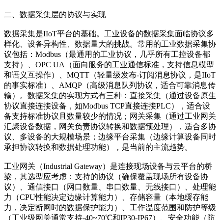
二、数据采集层的协议与实现
数据采集是IIoT平台的基础。工业设备的数据采集面临协议多
样化、设备异构性、数据量大的挑战。常用的工业数据采集协
议包括：Modbus（最通用的工业协议，几乎所有工控设备都
支持）、OPC UA（面向服务的工业通信标准，支持信息模型
和语义互操作）、MQTT（轻量级发布-订阅消息协议，是IIoT
的事实标准）、AMQP（高级消息队列协议，适合可靠消息传
输）。数据采集的实现方式有三种：直接采集（通过设备原生
协议直接连接设备，如Modbus TCP直接连接PLC），适合设
备支持标准协议且数量较少的情况；网关采集（通过工业网关
汇聚设备数据，网关负责协议转换和数据预处理），适合多协
议、多设备的大规模场景；边缘平台采集（边缘计算设备同时
承担协议转换和数据处理功能），是当前的主流趋势。
工业网关（Industrial Gateway）是连接现场设备与云平台的桥
梁，其选型应考虑：支持的协议（确保覆盖现场所有设备协
议）、通信接口（网口数量、串口数量、无线接口）、处理能
力（CPU性能决定边缘计算能力）、存储容量（本地缓存能
力，决定断网时的数据保护能力）、工作温度范围和防护等级
（工业级网关通常支持-40~70℃和IP30-IP67）、安全功能（防