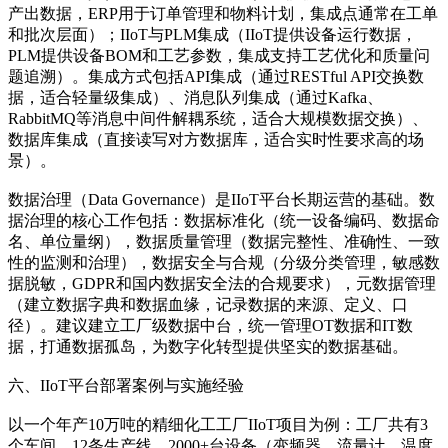
产出数据，ERP用于订单管理和物料计划，集成点通常在工单
和批次层面）；IIoT与PLM集成（IIoT提供设备运行数据，
PLM提供设备BOM和工艺参数，集成支持工艺优化和质量问
题追溯）。集成方式包括API集成（通过RESTful API交换数
据，适合轻量级集成）、消息队列集成（通过Kafka、
RabbitMQ等消息中间件解耦系统，适合大规模数据交换）、
数据库集成（直接读写对方数据库，适合实时性要求高的场
景）。
数据治理（Data Governance）是IIoT平台长期运营的基础。数
据治理的核心工作包括：数据标准化（统一设备编码、数据命
名、单位量纲），数据质量管理（数据完整性、准确性、一致
性的监测和治理），数据安全与合规（分级分类管理，敏感数
据脱敏，GDPR和国内数据安全法的合规要求），元数据管理
（建立数据字典和数据血缘，记录数据的来源、定义、口
径）。建议建立工厂级数据中台，统一管理OT数据和IT数
据，打通数据孤岛，为数字化转型提供坚实的数据基础。
六、IIoT平台部署案例与实施经验
以一个年产10万吨的精细化工工厂IIoT项目为例：工厂共有3
个车间、12条生产线、2000+台设备（变频器、流量计、温度