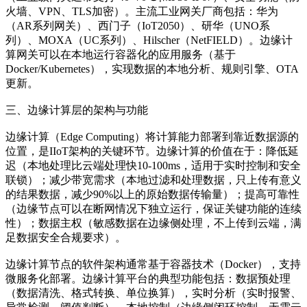
火墙、VPN、TLS加密）。主流工业网关厂商包括：华为
（AR系列网关）、西门子（IoT2050）、研华（UNO系
列）、MOXA（UC系列）、Hilscher（NetFIELD）。边缘计
算网关可以在本地运行容器化的应用服务（基于
Docker/Kubernetes），实现数据的本地分析、规则引擎、OTA
更新。
三、边缘计算层的架构与功能
边缘计算（Edge Computing）将计算能力部署到靠近数据源的
位置，是IIoT架构的关键环节。边缘计算的价值在于：降低延
迟（本地处理比云端处理快10-100ms，适用于实时控制和安全
联锁）；减少带宽需求（本地过滤和处理数据，只上传有意义
的结果数据，减少90%以上的原始数据传输量）；提高可靠性
（边缘节点可以在断网情况下独立运行，保证关键功能的连续
性）；数据主权（敏感数据在边缘侧处理，不上传到云端，满
足数据安全合规要求）。
边缘计算节点的软件架构通常基于容器技术（Docker），支持
微服务化部署。边缘计算平台的典型功能包括：数据预处理
（数据清洗、格式转换、单位换算），实时分析（实时报警、