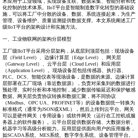
术应用于工业领域，实现设备互联、数据采集、智能分析和优
化控制的技术体系。IIoT平台是智能制造数字化转型的基础设
施，可以将工厂中分散的设备、数据、系统连接起来，为生产
管理、设备维护、质量追溯提供数据支撑。本文系统阐述工厂
级IIoT平台的架构设计和实施方法。
一、工业物联网的架构分层模型
工厂级IIoT平台采用分层架构，从底层到顶层包括：现场设备
层（Field Level）、边缘计算层（Edge Level）、网关层
（Gateway Level）、云平台层（Cloud Level）和应用层
（Application Level）。现场设备层包括传感器、执行器、
PLC、DCS、智能仪表等现场设备，是数据的来源。边缘计算
层部署在工厂现场（靠近数据源），负责对采集到的数据进行
预处理、实时分析和本地控制，减少数据传输延迟和保护敏感
数据。网关层负责协议转换和数据汇聚，将不同协议
（Modbus、OPC UA、PROFINET等）的设备数据统一转换为
标准格式（通常为JSON或XML），然后上传到云平台。网关
可以是硬件网关（专用设备）或软件网关（运行在工控机或服
务器上的软件服务）。云平台层提供数据存储、大数据分析、
机器学习等高级分析能力。应用层提供面向用户的应用服务，
如SCADA系统、MES系统、数字孪生系统、设备管理平台。