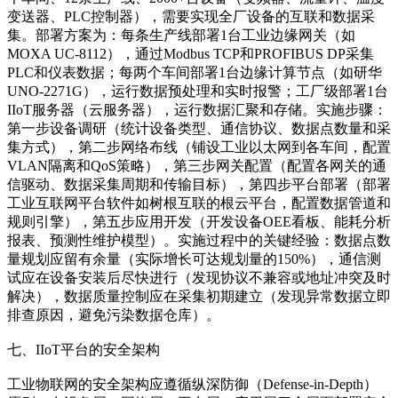
变送器、PLC控制器），需要实现全厂设备的互联和数据采
集。部署方案为：每条生产线部署1台工业边缘网关（如
MOXA UC-8112），通过Modbus TCP和PROFIBUS DP采集
PLC和仪表数据；每两个车间部署1台边缘计算节点（如研华
UNO-2271G），运行数据预处理和实时报警；工厂级部署1台
IIoT服务器（云服务器），运行数据汇聚和存储。实施步骤：
第一步设备调研（统计设备类型、通信协议、数据点数量和采
集方式），第二步网络布线（铺设工业以太网到各车间，配置
VLAN隔离和QoS策略），第三步网关配置（配置各网关的通
信驱动、数据采集周期和传输目标），第四步平台部署（部署
工业互联网平台软件如树根互联的根云平台，配置数据管道和
规则引擎），第五步应用开发（开发设备OEE看板、能耗分析
报表、预测性维护模型）。实施过程中的关键经验：数据点数
量规划应留有余量（实际增长可达规划量的150%），通信测
试应在设备安装后尽快进行（发现协议不兼容或地址冲突及时
解决），数据质量控制应在采集初期建立（发现异常数据立即
排查原因，避免污染数据仓库）。
七、IIoT平台的安全架构
工业物联网的安全架构应遵循纵深防御（Defense-in-Depth）