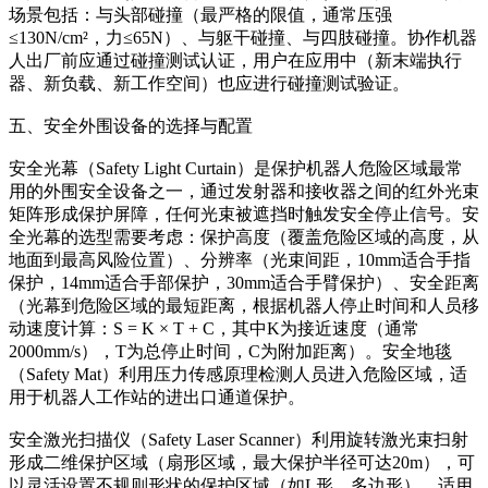
场景包括：与头部碰撞（最严格的限值，通常压强
≤130N/cm²，力≤65N）、与躯干碰撞、与四肢碰撞。协作机器
人出厂前应通过碰撞测试认证，用户在应用中（新末端执行
器、新负载、新工作空间）也应进行碰撞测试验证。
五、安全外围设备的选择与配置
安全光幕（Safety Light Curtain）是保护机器人危险区域最常
用的外围安全设备之一，通过发射器和接收器之间的红外光束
矩阵形成保护屏障，任何光束被遮挡时触发安全停止信号。安
全光幕的选型需要考虑：保护高度（覆盖危险区域的高度，从
地面到最高风险位置）、分辨率（光束间距，10mm适合手指
保护，14mm适合手部保护，30mm适合手臂保护）、安全距离
（光幕到危险区域的最短距离，根据机器人停止时间和人员移
动速度计算：S = K × T + C，其中K为接近速度（通常
2000mm/s），T为总停止时间，C为附加距离）。安全地毯
（Safety Mat）利用压力传感原理检测人员进入危险区域，适
用于机器人工作站的进出口通道保护。
安全激光扫描仪（Safety Laser Scanner）利用旋转激光束扫射
形成二维保护区域（扇形区域，最大保护半径可达20m），可
以灵活设置不规则形状的保护区域（如L形、多边形），适用