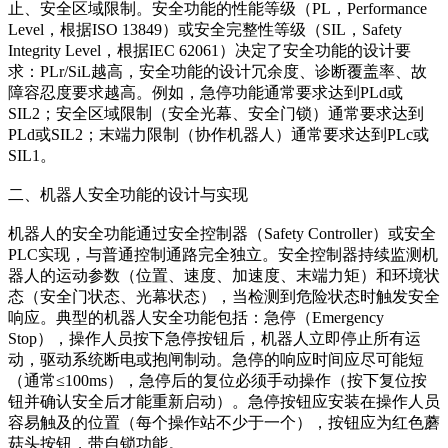
止、安全区域限制。安全功能的性能等级（PL，Performance
Level，根据ISO 13849）或安全完整性等级（SIL，Safety
Integrity Level，根据IEC 62061）决定了安全功能的设计要
求：PLr/SiL越高，安全功能的设计冗余度、诊断覆盖率、故
障容忍度要求越高。例如，急停功能通常要求达到PLd或
SIL2；安全区域限制（安全光幕、安全门锁）通常要求达到
PLd或SIL2；末端力限制（协作机器人）通常要求达到PLc或
SIL1。
二、机器人安全功能的设计与实现
机器人的安全功能通过安全控制器（Safety Controller）或安全
PLC实现，与普通控制通路完全独立。安全控制器持续监测机
器人的运动参数（位置、速度、加速度、末端力矩）和环境状
态（安全门状态、光幕状态），当检测到危险状态时触发安全
响应。典型的机器人安全功能包括：急停（Emergency
Stop），操作人员按下急停按钮后，机器人立即停止所有运
动，驱动系统断电或抱闸制动。急停的响应时间应尽可能短
（通常≤100ms），急停后的复位必须手动操作（按下复位按
钮并确认安全后才能重新启动）。急停按钮应安装在操作人员
容易触及的位置（每个操作站不少于一个），按钮应为红色蘑
菇头按钮，带自锁功能。