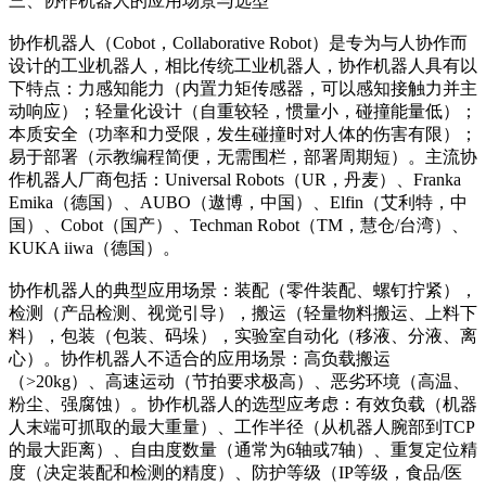
三、协作机器人的应用场景与选型
协作机器人（Cobot，Collaborative Robot）是专为与人协作而
设计的工业机器人，相比传统工业机器人，协作机器人具有以
下特点：力感知能力（内置力矩传感器，可以感知接触力并主
动响应）；轻量化设计（自重较轻，惯量小，碰撞能量低）；
本质安全（功率和力受限，发生碰撞时对人体的伤害有限）；
易于部署（示教编程简便，无需围栏，部署周期短）。主流协
作机器人厂商包括：Universal Robots（UR，丹麦）、Franka
Emika（德国）、AUBO（遨博，中国）、Elfin（艾利特，中
国）、Cobot（国产）、Techman Robot（TM，慧仓/台湾）、
KUKA iiwa（德国）。
协作机器人的典型应用场景：装配（零件装配、螺钉拧紧），
检测（产品检测、视觉引导），搬运（轻量物料搬运、上料下
料），包装（包装、码垛），实验室自动化（移液、分液、离
心）。协作机器人不适合的应用场景：高负载搬运
（>20kg）、高速运动（节拍要求极高）、恶劣环境（高温、
粉尘、强腐蚀）。协作机器人的选型应考虑：有效负载（机器
人末端可抓取的最大重量）、工作半径（从机器人腕部到TCP
的最大距离）、自由度数量（通常为6轴或7轴）、重复定位精
度（决定装配和检测的精度）、防护等级（IP等级，食品/医