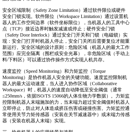
安全区域限制（Safety Zone Limitation）通过软件限位或硬件
安全门锁实现。软件限位（Workspace Limitation）通过设置机
器人的工作空间边界（软件坐标限位），当机器人的工具中心
点（TCP）接近边界时触发减速或停止；硬件安全门锁
（Safety Door Interlock）通过安全门开关和门锁（电磁锁）实
现：安全门打开时机器人停止，安全门关闭后需要复位才能重
新运行。安全区域的设计原则：危险区域（机器人的最大工作
范围）应完全隔离（围栏或安全光幕），非危险区域（手动上
料/下料区）可以通过协作操作方式实现人机共存。
速度监控（Speed Monitoring）和力矩监控（Torque
Monitoring）是协作机器人安全的关键功能。速度监控限制机
器人的最大运动速度，当人进入协作区域（Collaborative
Workspace）时，机器人的速度自动降低至安全阈值（通常
≤250mm/s，依据ISO/TS 15066的人体生物力学数据）。力矩监
控限制机器人末端施加的力，当末端力超过安全阈值时机器人
立即停止，防止对人体造成挤压伤害或碰撞伤害。力矩监控通
常使用关节力矩传感器（安装在关节减速器中）或末端力传感
器（安装在机器人末端）实现。