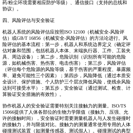
药/粉尘环境需要相应防护等级）、通信接口（支持的总线和
协议）。
四、风险评估与安全验证
机器人系统的风险评估应按照ISO 12100（机械安全-风险评
估）或GB/T 16856（机械安全-风险评估）的方法论进行。风
险评估的基本流程：第一步，机器人和系统边界定义（确定评
估对象和范围，包括机器人本体、末端执行器、工件、工装夹
具、周边设备）；第二步，危险识别（识别所有可能的危险
源，如机械伤害、热伤害、电击伤害）；第三步，风险评估
（评估每个危险源的风险等级，基于伤害的严重程度、暴露频
率、避免可能性三个因素）；第四步，风险降低（通过本质安
全设计、保护措施、个人防护三个层次降低风险，使残余风险
达到可接受水平）；第五步，安全验证（通过测试、检查、计
算验证安全措施的有效性）。
协作机器人的安全验证需要特别关注接触力的测量。ISO/TS
15066提供了人体各部位的生物力学限值（接触力、压强、允
许的接触时间），安全验证时需要测量机器人与人发生碰撞时
的接触力，并与限值对比。接触力的测量通常使用专用的人体
碰撞测试装置（如测量传感器、测试假人）。碰撞测试的典型