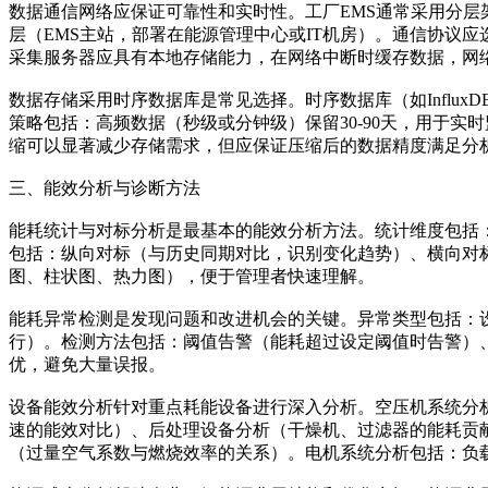
数据通信网络应保证可靠性和实时性。工厂EMS通常采用分层
层（EMS主站，部署在能源管理中心或IT机房）。通信协议应选择稳
采集服务器应具有本地存储能力，在网络中断时缓存数据，网
数据存储采用时序数据库是常见选择。时序数据库（如InfluxDB
策略包括：高频数据（秒级或分钟级）保留30-90天，用于实
缩可以显著减少存储需求，但应保证压缩后的数据精度满足分
三、能效分析与诊断方法
能耗统计与对标分析是最基本的能效分析方法。统计维度包括
包括：纵向对标（与历史同期对比，识别变化趋势）、横向对
图、柱状图、热力图），便于管理者快速理解。
能耗异常检测是发现问题和改进机会的关键。异常类型包括：
行）。检测方法包括：阈值告警（能耗超过设定阈值时告警）
优，避免大量误报。
设备能效分析针对重点耗能设备进行深入分析。空压机系统分析
速的能效对比）、后处理设备分析（干燥机、过滤器的能耗贡
（过量空气系数与燃烧效率的关系）。电机系统分析包括：负载