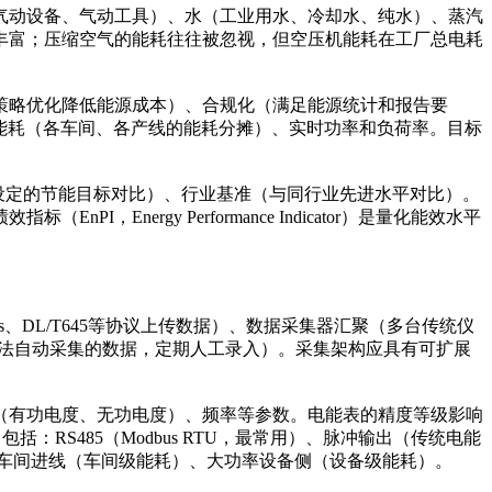
气动设备、气动工具）、水（工业用水、冷却水、纯水）、蒸汽
丰富；压缩空气的能耗往往被忽视，但空压机能耗在工厂总电耗
策略优化降低能源成本）、合规化（满足能源统计和报告要
能耗（各车间、各产线的能耗分摊）、实时功率和负荷率。目标
（与设定的节能目标对比）、行业基准（与同行业先进水平对比）。
ergy Performance Indicator）是量化能效水平
、DL/T645等协议上传数据）、数据采集器汇聚（多台传统仪
于无法自动采集的数据，定期人工录入）。采集架构应具有可扩展
（有功电度、无功电度）、频率等参数。电能表的精度等级影响
：RS485（Modbus RTU，最常用）、脉冲输出（传统电能
耗）、各车间进线（车间级能耗）、大功率设备侧（设备级能耗）。