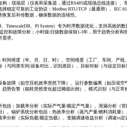
架构：现场层（仪表和采集器，通过RS485或现场总线连接）
定可靠的工业协议：Modbus RTU/TCP（最通用）、IEC 6
络恢复后补传数据，确保数据的连续性。
、TimescaleDB、PI System）专为时序数据优化，支
时监控和故障分析；小时级/日级数据保留1-3年，用于趋势分析
析需求。
：时间维度（年、月、日、时）、空间维度（工厂、车间、产线
标（与同类车间/设备对比，识别差距）、目标对标（与设定目标
设备故障（如空压机效率突然下降）、运行参数偏离（如压缩空
、趋势告警（能耗突然变化超过阈值比例）、模式识别（与正常
包括：加载率分析（实际产气量/额定产气量）、泄漏分析（管
献）。锅炉系统分析包括：热效率分析（蒸汽产量/燃料消耗量）
率分析（实际负载/额定负载）、变频调速收益分析（调速vs定