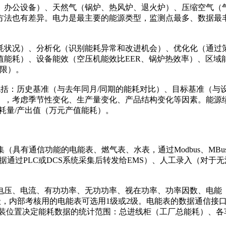
、办公设备）、天然气（锅炉、热风炉、退火炉）、压缩空气（
方法也有差异。电力是最主要的能源类型，监测点最多、数据最
耗状况）、分析化（识别能耗异常和改进机会）、优化化（通过
值能耗）、设备能效（空压机能效比EER、锅炉热效率）、区域
时限）。
基准包括：历史基准（与去年同月/同期的能耗对比）、目标基准
节性变化、生产量变化、产品结构变化等因素。能源绩效指标（EnPI，En
消耗量/产出值（万元产值能耗）。
具有通信功能的电能表、燃气表、水表，通过Modbus、MBus
源数据通过PLC或DCS系统采集后转发给EMS）、人工录入（对
电压、电流、有功功率、无功功率、视在功率、功率因数、电能
级，内部考核用的电能表可选用1级或2级。电能表的数据通信接口包括
TCP）。电能表安装位置决定能耗数据的统计范围：总进线柜（工厂总能