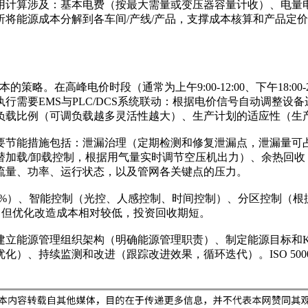
用计算涉及：基本电费（按最大需量或变压器容量计收）、电量
将能源成本分解到各车间/产线/产品，支撑成本核算和产品定
源成本的策略。在高峰电价时段（通常为上午9:00-12:00、下午18
行需要EMS与PLC/DCS系统联动：根据电价信号自动调整设
负载比例（可调负载越多灵活性越大）、生产计划的适应性（生
节能措施包括：泄漏治理（定期检测和修复泄漏点，泄漏量可占空
替加载/卸载控制，根据用气量实时调节空压机出力）、余热回收
流量、功率、运行状态，以及管网各关键点的压力。
-70%）、智能控制（光控、人感控制、时间控制）、分区控制
%，但优化改造成本相对较低，投资回收期短。
建立能源管理组织架构（明确能源管理职责）、制定能源目标和K
）、持续监测和改进（跟踪改进效果，循环迭代）。ISO 500