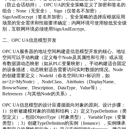
（防止会话劫持）。OPC UA的安全策略定义了加密和签名的
组合：None（无安全）、Sign（仅签名不加密）、
SignAndEncrypt（签名并加密）。安全策略的选择应根据应用
场景的安全需求和性能要求确定：内网环境可使用较低安全级
别，互联网环境必须使用SignAndEncrypt。
二、OPC UA信息模型开发
OPC UA服务器的地址空间构建是信息模型开发的核心。地址
空间可以手动构建（定义每个Node及其属性和引用）或从现
有数据源动态映射（如从PLC变量映射）。手动构建适合固定
的设备描述，动态映射适合需要访问实时数据的情况。Node
的创建需要定义：NodeId（命名空间URI+标识符，如
ns=2;i=MyNode）、NodeClass、Attributes（DisplayName、
BrowseName、Description、DataType、Value等）、
References（与其他Node的关系）。
OPC UA信息模型的设计应遵循面向对象的原则。设计步骤：
1）分析被建模对象的功能和结构；2）定义TypeDefinition（类
型定义），包括ObjectType（对象类型）、VariableType（变量
类型）；3）创建TypeDefinition的实例（Instance），实例继承