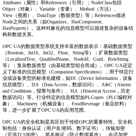
Attributes（属性）和References（引用）；NodeClass包括
Object（对象）、Variable（变量）、Method（方法）、
View（视图）、DataType（数据类型）等；References描述
Node之间的关系（如Organizes、HasComponent、
HasProperty）。这种对象化的信息模型可以描述复杂的设备结
构和数据关系。
OPC UA的数据类型系统支持丰富的数据表示：基础数据类型
（Boolean、Int16、Int32、Float、String等）；扩展数据类型
（LocalizedText、QualifiedName、NodeId、Guid、ByteString
等）；复杂数据类型（由基础类型组合而成）。OPC UA还定
义了标准的信息模型（Companion Specification），用于特定行
业或设备类型的标准化建模，如DI（Device Information，设备
信息模型）、DA（Data Access，数据访问）、A&C（Alarms
and Conditions，报警与条件）、HA（Historical Access，历史
数据访问）等。行业特定的信息模型如PLCopen（PLC编程对
象）、Machinery（机械设备）、FoodBeverage（食品饮料）
等，进一步扩展了OPC UA的应用范围。
OPC UA的安全机制是其区别于传统OPC的重要特性。安全机
制包括：身份认证（用户名/密码、数字证书），传输加密
（可选TLS加密），签名验证（防止数据篡改），会话加密