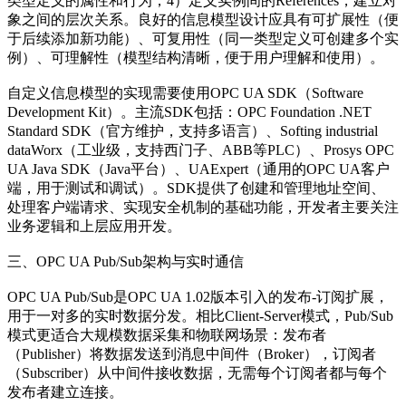
类型定义的属性和行为；4）定义实例间的References，建立对
象之间的层次关系。良好的信息模型设计应具有可扩展性（便
于后续添加新功能）、可复用性（同一类型定义可创建多个实
例）、可理解性（模型结构清晰，便于用户理解和使用）。
自定义信息模型的实现需要使用OPC UA SDK（Software
Development Kit）。主流SDK包括：OPC Foundation .NET
Standard SDK（官方维护，支持多语言）、Softing industrial
dataWorx（工业级，支持西门子、ABB等PLC）、Prosys OPC
UA Java SDK（Java平台）、UAExpert（通用的OPC UA客户
端，用于测试和调试）。SDK提供了创建和管理地址空间、
处理客户端请求、实现安全机制的基础功能，开发者主要关注
业务逻辑和上层应用开发。
三、OPC UA Pub/Sub架构与实时通信
OPC UA Pub/Sub是OPC UA 1.02版本引入的发布-订阅扩展，
用于一对多的实时数据分发。相比Client-Server模式，Pub/Sub
模式更适合大规模数据采集和物联网场景：发布者
（Publisher）将数据发送到消息中间件（Broker），订阅者
（Subscriber）从中间件接收数据，无需每个订阅者都与每个
发布者建立连接。