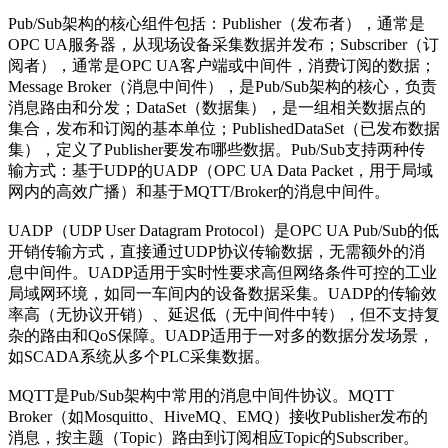
Pub/Sub架构的核心组件包括：Publisher（发布者），通常是
OPC UA服务器，从现场设备采集数据并发布；Subscriber（订
阅者），通常是OPC UA客户端或中间件，消费订阅的数据；
Message Broker（消息中间件），是Pub/Sub架构的核心，负责
消息路由和分发；DataSet（数据集），是一组相关数据点的
集合，发布和订阅的基本单位；PublishedDataSet（已发布数据
集），定义了Publisher要发布哪些数据。Pub/Sub支持两种传
输方式：基于UDP的UADP（OPC UA Data Packet，用于局域
网内的高效广播）和基于MQTT/Broker的消息中间件。
UADP（UDP User Datagram Protocol）是OPC UA Pub/Sub的低
开销传输方式，直接通过UDP协议传输数据，无需额外的消
息中间件。UADP适用于实时性要求高但网络条件可控的工业
局域网环境，如同一车间内的设备数据采集。UADP的传输效
率高（无协议开销）、延迟低（无中间件中转），但不支持复
杂的路由和QoS保障。UADP适用于一对多的数据分发场景，
如SCADA系统从多个PLC采集数据。
MQTT是Pub/Sub架构中常用的消息中间件协议。MQTT
Broker（如Mosquitto、HiveMQ、EMQ）接收Publisher发布的
消息，按主题（Topic）路由到订阅相应Topic的Subscriber。