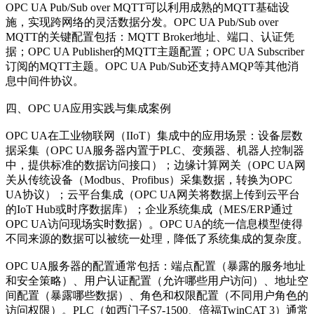
OPC UA Pub/Sub over MQTT可以利用成熟的MQTT基础设
施，实现跨网络的灵活数据分发。OPC UA Pub/Sub over
MQTT的关键配置包括：MQTT Broker地址、端口、认证凭
据；OPC UA Publisher的MQTT主题配置；OPC UA Subscriber
订阅的MQTT主题。OPC UA Pub/Sub还支持AMQP等其他消
息中间件协议。
四、OPC UA应用实践与集成案例
OPC UA在工业物联网（IIoT）集成中的应用场景：设备层数
据采集（OPC UA服务器内置于PLC、变频器、机器人控制器
中，提供标准的数据访问接口）；边缘计算网关（OPC UA网
关从传统设备（Modbus、Profibus）采集数据，转换为OPC
UA协议）；云平台集成（OPC UA网关将数据上传到云平台
的IoT Hub或时序数据库）；企业系统集成（MES/ERP通过
OPC UA访问现场实时数据）。OPC UA的统一信息模型使得
不同来源的数据可以被统一处理，降低了系统集成的复杂度。
OPC UA服务器的配置通常包括：端点配置（暴露的服务地址
和安全策略）、用户认证配置（允许哪些用户访问）、地址空
间配置（暴露哪些数据）、角色和权限配置（不同用户角色的
访问权限）。PLC（如西门子S7-1500、倍福TwinCAT 3）通常