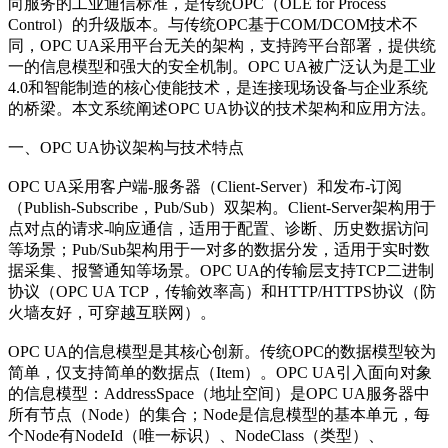
向服务的工业通信标准，是传统OPC（OLE for Process
Control）的升级版本。与传统OPC基于COM/DCOM技术不
同，OPC UA采用平台无关的架构，支持跨平台部署，提供统
一的信息模型和强大的安全机制。OPC UA被广泛认为是工业
4.0和智能制造的核心使能技术，是连接现场设备与企业系统
的桥梁。本文系统阐述OPC UA协议的技术架构和应用方法。
一、OPC UA协议架构与技术特点
OPC UA采用客户端-服务器（Client-Server）和发布-订阅
（Publish-Subscribe，Pub/Sub）双架构。Client-Server架构用于
点对点的请求-响应通信，适用于配置、诊断、历史数据访问
等场景；Pub/Sub架构用于一对多的数据分发，适用于实时数
据采集、报警通知等场景。OPC UA的传输层支持TCP二进制
协议（OPC UA TCP，传输效率高）和HTTP/HTTPS协议（防
火墙友好，可穿越互联网）。
OPC UA的信息模型是其核心创新。传统OPC的数据模型较为
简单，仅支持简单的数据点（Item）。OPC UA引入面向对象
的信息模型：AddressSpace（地址空间）是OPC UA服务器中
所有节点（Node）的集合；Node是信息模型的基本单元，每
个Node有NodeId（唯一标识）、NodeClass（类型）、