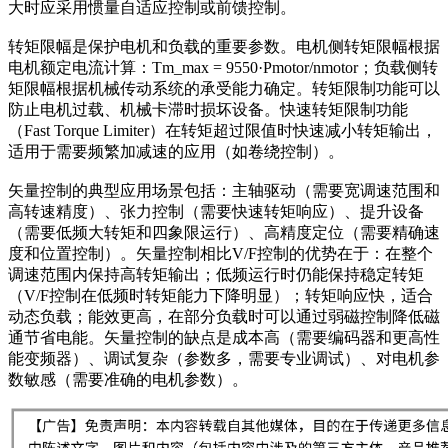
大时应采用惯量自适应控制或前馈控制。
转矩限幅是保护电机和负载的重要参数。电机侧转矩限幅根据
电机额定电流计算：Tm_max = 9550·Pmotor/nmotor；负载侧转
矩限幅根据机械传动系统的承受能力确定。转矩限制功能可以
防止电机过载、机械卡滞时损坏设备。快速转矩限制功能
（Fast Torque Limiter）在转矩超过限值时快速减小转矩输出，
适用于需要频繁加减速的应用（如卷绕控制）。
矢量控制的典型应用场景包括：主轴驱动（需要宽调速范围和
高转速精度）、张力控制（需要快速转矩响应）、提升设备
（需要低频大转矩和四象限运行）、高精度定位（需要精确速
度和位置控制）。矢量控制相比V/F控制的优势在于：在整个
调速范围内保持高转矩输出；低频运行时仍能保持稳定转矩
（V/F控制在低频时转矩能力下降明显）；转矩响应快，适合
动态负载；能效更高，在部分负载时可以通过弱磁控制降低磁
通节省电能。矢量控制的缺点是成本高（需要编码器和更高性
能变频器）、调试复杂（参数多，需要专业调试）、对电机参
数敏感（需要准确的电机参数）。