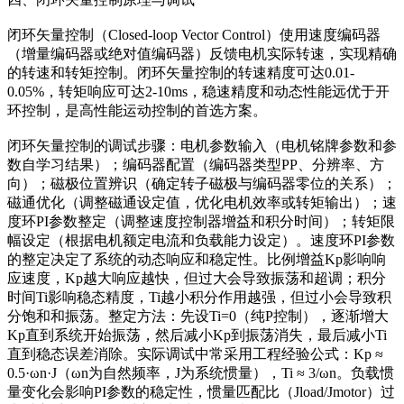
闭环矢量控制（Closed-loop Vector Control）使用速度编码器
（增量编码器或绝对值编码器）反馈电机实际转速，实现精确
的转速和转矩控制。闭环矢量控制的转速精度可达0.01-
0.05%，转矩响应可达2-10ms，稳速精度和动态性能远优于开
环控制，是高性能运动控制的首选方案。
闭环矢量控制的调试步骤：电机参数输入（电机铭牌参数和参
数自学习结果）；编码器配置（编码器类型PP、分辨率、方
向）；磁极位置辨识（确定转子磁极与编码器零位的关系）；
磁通优化（调整磁通设定值，优化电机效率或转矩输出）；速
度环PI参数整定（调整速度控制器增益和积分时间）；转矩限
幅设定（根据电机额定电流和负载能力设定）。
速度环PI参数
的整定决定了系统的动态响应和稳定性。比例增益Kp影响响
应速度，Kp越大响应越快，但过大会导致振荡和超调；积分
时间Ti影响稳态精度，Ti越小积分作用越强，但过小会导致积
分饱和和振荡。整定方法：先设Ti=0（纯P控制），逐渐增大
Kp直到系统开始振荡，然后减小Kp到振荡消失，最后减小Ti
直到稳态误差消除。实际调试中常采用工程经验公式：Kp ≈
0.5·ωn·J（ωn为自然频率，J为系统惯量），Ti ≈ 3/ωn。负载惯
量变化会影响PI参数的稳定性，惯量匹配比（Jload/Jmotor）过