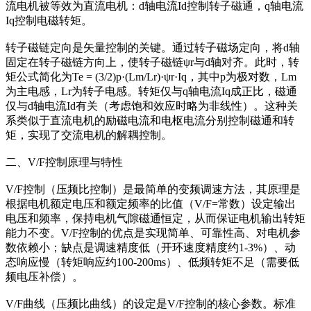
流电机被等效为直流电机：d轴电流Id控制转子磁通，q轴电流
Iq控制电磁转矩。
转子磁链定向是矢量控制的关键。通过转子磁场定向，将d轴
固定在转子磁链方向上，使转子磁链ψr与d轴对齐。此时，转
矩公式简化为Te = (3/2)p·(Lm/Lr)·ψr·Iq，其中p为极对数，Lm
为主电感，Lr为转子电感。转矩仅与q轴电流Iq成正比，磁通
仅与d轴电流Id有关（考虑饱和效应时略为非线性）。这种关
系类似于直流电机的励磁电流和电枢电流分别控制磁通和转
矩，实现了交流电机的解耦控制。
二、V/F控制原理与特性
V/F控制（压频比控制）是最简单的变频调速方法，其原理是
根据电机额定电压和额定频率的比值（V/F=常数）设定输出
电压和频率，保持电机气隙磁通恒定，从而保证电机输出转矩
能力不变。V/F控制的优点是实现简单、可靠性高、对电机参
数依赖小；缺点是调速精度低（开环速度精度约1-3%）、动
态响应慢（转矩响应约100-200ms）、低频转矩不足（需要低
频电压补偿）。
V/F曲线（压频比曲线）的设定是V/F控制的核心参数。标准