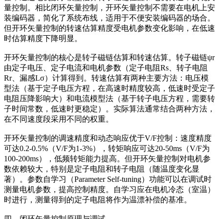
量控制。相比闭环矢量控制，开环矢量控制不需要在电机上安
装编码器，简化了系统布线，适用于不便安装编码器的场合。
但开环矢量控制的转速估算精度受电机参数变化影响，在低速
时估算精度下降明显。
开环矢量控制的核心是转子磁链估算和转速估算。转子磁链ψr
由定子电压、定子电流和电机参数（定子电阻Rs、转子电阻
Rr、漏感Lσ）计算得到。转速估算有两种主要方法：电压模
型法（基于定子电压方程，在高速时精度较高，低速时受定子
电阻压降影响大）和电流模型法（基于转子电压方程，需要转
子时间常数，低速时更稳定）。实际算法通常结合两种方法，
在不同速度段采用不同的权重。
开环矢量控制的调速精度和动态响应优于V/F控制：速度精度
可达0.2-0.5%（V/F为1-3%），转矩响应可达20-50ms（V/F为
100-200ms），低频转矩能力提高。但开环矢量控制对电机参
数依赖较大，特别是定子电阻和转子电阻（随温度变化显
著）。参数自学习（Parameter Self-tuning）功能可以在调试时
测量电机参数，提高控制精度。自学习应在电机冷态（室温）
时进行，测量得到的定子电阻将作为温漂补偿的基准。
四、闭环矢量控制原理与调试