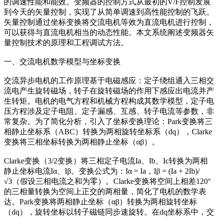
的调速性能和能效。变频器的控制方式从最初的V/F控制发展
到今天的矢量控制，实现了从简单调速到高性能控制的飞跃。
矢量控制通过坐标变换将交流电机等效为直流电机进行控制，
可以获得与直流电机相当的动态性能。本文系统阐述变频器矢
量控制技术的原理和工程调试方法。
一、交流电机数学模型与坐标变换
交流异步电机的工作原理基于电磁感应：定子绕组通入三相交
流电产生旋转磁场，转子在旋转磁场的作用下感应出电流并产
生转矩。电机的电气方程和机械方程构成其数学模型，定子电
压方程涉及定子电阻、定子漏感、互感、转子电流等参数，非
常复杂。为了简化分析，引入了坐标变换理论：Park变换将三
相静止坐标系（ABC）转换为两相旋转坐标系（dq），Clarke
变换将三相坐标转换为两相静止坐标（αβ）。
Clarke变换（3/2变换）将三相定子电流Ia、Ib、Ic转换为两相
静止坐标电流Iα、Iβ。变换公式为：Iα = Ia，Iβ = (Ia + 2Ib)/
√3（假设三相电流之和为零）。Clarke变换将空间上相差120°
的三相量转换为空间上正交的两相量，简化了电机的数学表
达。Park变换将两相静止坐标（αβ）转换为两相旋转坐标
（dq），旋转坐标以转子磁链同步速旋转。在dq坐标系中，交