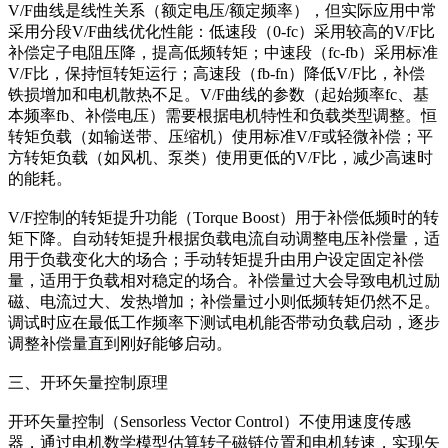
V/F曲线是线性关系（额定电压/额定频率），但实际应用中常
采用分段V/F曲线优化性能：低速段（0-fc）采用较高的V/F比
补偿定子电阻压降，提高低频转矩；中速段（fc-fb）采用标准
V/F比，保持恒转矩运行；高速段（fb-fn）降低V/F比，补偿
铁损增加和电机散热不足。V/F曲线的参数（起始频率fc、基
本频率fb、补偿电压）需要根据电机特性和负载类型调整。恒
转矩负载（如输送带、压缩机）使用标准V/F或轻微补偿；平
方转矩负载（如风机、泵类）使用更低的V/F比，减少高速时
的能耗。
V/F控制的转矩提升功能（Torque Boost）用于补偿低频时的转
矩下降。自动转矩提升根据负载电流自动调整电压补偿量，适
用于负载变化大的场合；手动转矩提升由用户设定固定补偿
量，适用于负载相对稳定的场合。补偿量过大会导致电机过励
磁、电流过大、发热增加；补偿量过小则低频转矩仍然不足。
调试时应在最低工作频率下测试电机能否带动负载启动，逐步
调整补偿量直到刚好能够启动。
三、开环矢量控制原理
开环矢量控制（Sensorless Vector Control）不使用速度传感
器，通过电机数学模型估算转子磁链位置和电机转速，实现矢