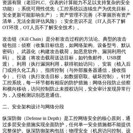
资源有限（老旧PLC、仪表的计算能力不足以支持复杂的安全
功能）；系统可用性优先（工控系统以连续生产为优先目标，
安全更新可能影响生产）；资产管理不完善（不掌握所有资产
清单，无法全面评估风险）；安全意识不足（IT人员不了解
OT环境，OT人员不了解安全技术）。
攻击链（Kill Chain）是分析攻击过程的方法论。典型的攻击
链包括：侦察（收集目标信息，如网络架构、设备型号、默认
密码）、武器化（构建攻击载荷，如恶意软件、漏洞利用代
码）、投递（将攻击载荷送达目标，如钓鱼邮件、USB摆
渡）、利用（执行漏洞利用，获得初始访问）、安装（植入后
门或持久化工具）、指挥控制（与外部服务器通信，接收指
令）、行动（执行攻击目标，如数据窃取、破坏控制）。针对
工控系统，每一环节都有相应的防护措施：网络分段防止侦察
和横向移动，访问控制防止未授权访问，安全审计发现异常行
为，入侵检测识别恶意通信。
二、安全架构设计与网络分段
纵深防御（Defense in Depth）是工控网络安全的核心原则，通
过多层安全措施实现全面防护，任何单一安全措施都不能提供
完整保护。纵深防御架构包括：物理安全（机房访问控制、设