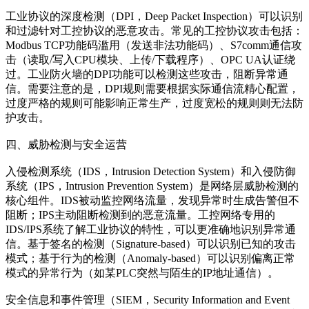
工业协议的深度检测（DPI，Deep Packet Inspection）可以识别
和过滤针对工控协议的恶意攻击。常见的工控协议攻击包括：
Modbus TCP功能码滥用（发送非法功能码）、S7comm通信攻
击（读取/写入CPU模块、上传/下载程序）、OPC UA认证绕
过。工业防火墙的DPI功能可以检测这些攻击，阻断异常通
信。需要注意的是，DPI规则需要根据实际通信流精心配置，
过度严格的规则可能影响正常生产，过度宽松的规则则无法防
护攻击。
四、威胁检测与安全运营
入侵检测系统（IDS，Intrusion Detection System）和入侵防御
系统（IPS，Intrusion Prevention System）是网络层威胁检测的
核心组件。IDS被动监控网络流量，发现异常时生成告警但不
阻断；IPS主动阻断检测到的恶意流量。工控网络专用的
IDS/IPS系统了解工业协议的特性，可以更准确地识别异常通
信。基于签名的检测（Signature-based）可以识别已知的攻击
模式；基于行为的检测（Anomaly-based）可以识别偏离正常
模式的异常行为（如某PLC突然与陌生的IP地址通信）。
安全信息和事件管理（SIEM，Security Information and Event