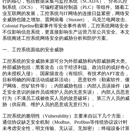
行的核心，包括数据采集与监控系统（SCADA）、分布式控
制系统（DCS）、可编程逻辑控制器（PLC）等组件。随着工
业互联网的发展，工控系统与IT网络的连接日益紧密，网络安
全威胁也随之增加。震网病毒（Stuxnet）、乌克兰电网攻击、
Colonial Pipeline勒索事件等安全事件表明，工控系统网络安全
不仅影响信息系统，更直接影响生产运营乃至公共安全。本文
系统阐述工控系统网络安全的威胁分析和防护方案。
一、工控系统面临的安全威胁
工控系统的安全威胁来源可分为外部威胁和内部威胁两大类。
外部威胁包括：黑客攻击（出于经济利益、政治目的或好奇心
的未授权入侵）、国家级攻击（有组织、有技术的APT攻击，
目标明确的间谍活动或破坏活动）、恶意软件（勒索软件、僵
尸网络、挖矿软件等）；内部威胁包括：内部人员误操作（缺
乏安全意识的操作员或维护人员的无意失误）、内部人员恶意
行为（不满员工或被收买人员的故意破坏）、第三方人员的威
胁（供应商、维护人员的恶意或无意行为）。
工控系统的脆弱性（Vulnerability）主要来自以下几个方面：
通信协议缺乏安全机制（Modbus、Profibus等传统协议设计时
未考虑安全性，明文传输、无认证、无加密）；终端设备计算