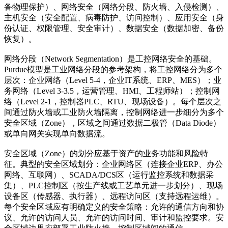
备物理保护）、网络安全（网络分段、防火墙、入侵检测）、
主机安全（安全配置、病毒防护、访问控制）、应用安全（身
份认证、权限管理、安全审计）、数据安全（数据加密、备份
恢复）。
网络分段（Network Segmentation）是工控网络安全的基础。
Purdue模型是工业网络分段的参考架构，将工控网络分为多个
层次：企业网络（Level 5-4，企业IT系统、ERP、MES）；业
务网络（Level 3-3.5，运营管理、HMI、工程师站）；控制网
络（Level 2-1，控制器PLC、RTU、现场设备）。每个层次之
间通过防火墙或工业防火墙隔离，控制网络进一步细分为多个
安全区域（Zone），区域之间通过数据二极管（Data Diode）
或单向网关实现单向数据流。
安全区域（Zone）的划分应基于资产的业务功能和风险特
征。典型的安全区域划分：企业网络区（连接企业ERP、办公
网络、互联网）、SCADA/DCS区（运行监控系统和数据采
集）、PLC控制区（按生产线或工艺单元进一步划分）、现场
设备区（传感器、执行器）、远程访问区（支持远程运维）。
每个安全区域应有明确定义的安全策略：允许的通信方向和协
议、允许的访问人员、允许的访问时间、审计和监控要求。安