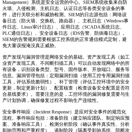
Management）系统是安全运营的中心。SIEM系统收集来自防
火墙、入侵检测、主机日志、认证日志等各类安全设备的事
件，进行关联分析和威胁检测。SIEM的日志源包括：网络设
备日志（防火墙、交换机、路由器）、主机日志（Windows事
件日志、Linux审计日志）、应用日志（SCADA系统日志、
PLC通信日志）、安全设备日志（IDS告警、防病毒日志）。
SIEM的告警规则需要根据工控系统的正常通信模式定制，避
免大量误报淹没真正威胁。
资产发现与漏洞管理是网络安全的基础。资产发现工具（如工
业资产发现工具、不间断扫描工具）可以自动发现网络中的所
有设备，识别设备类型、型号、固件版本、开放端口、服务等
信息。漏洞管理包括：定期漏洞扫描（使用工控专用漏洞扫描
工具，评估系统脆弱性）、补丁管理（评估工控环境中的安全
更新，制定更新计划）、配置核查（检查设备安全配置是否符
合基线要求）。需要注意的是，工控环境的漏洞修复需要与生
产计划协调，确保修复过程不影响生产连续性。
安全事件响应（Incident Response）是应对安全事件的规范化
流程。事件响应包括：准备阶段（建立响应团队、制定响应预
案、准备响应工具）、检测分析阶段（确认事件真实性、分析
影响范围和严重程度）、遏制阶段（隔离受影响系统、阻断攻