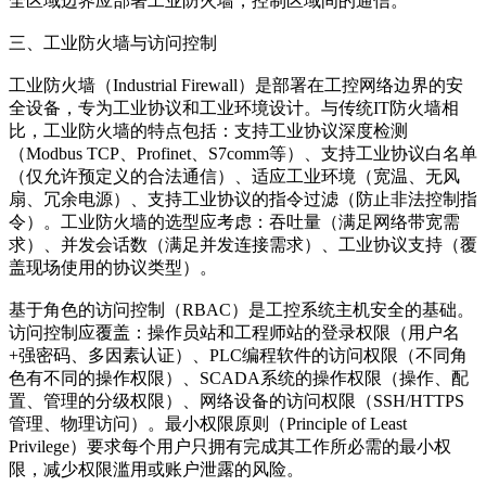
全区域边界应部署工业防火墙，控制区域间的通信。
三、工业防火墙与访问控制
工业防火墙（Industrial Firewall）是部署在工控网络边界的安
全设备，专为工业协议和工业环境设计。与传统IT防火墙相
比，工业防火墙的特点包括：支持工业协议深度检测
（Modbus TCP、Profinet、S7comm等）、支持工业协议白名单
（仅允许预定义的合法通信）、适应工业环境（宽温、无风
扇、冗余电源）、支持工业协议的指令过滤（防止非法控制指
令）。工业防火墙的选型应考虑：吞吐量（满足网络带宽需
求）、并发会话数（满足并发连接需求）、工业协议支持（覆
盖现场使用的协议类型）。
基于角色的访问控制（RBAC）是工控系统主机安全的基础。
访问控制应覆盖：操作员站和工程师站的登录权限（用户名
+强密码、多因素认证）、PLC编程软件的访问权限（不同角
色有不同的操作权限）、SCADA系统的操作权限（操作、配
置、管理的分级权限）、网络设备的访问权限（SSH/HTTPS
管理、物理访问）。最小权限原则（Principle of Least
Privilege）要求每个用户只拥有完成其工作所必需的最小权
限，减少权限滥用或账户泄露的风险。