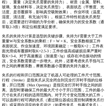
程）、重量（决定夹爪需要的夹持力）、材质（金属、塑料、
玻璃、复合材料等，决定夹爪类型）、表面状态（平整度、光
洁度、是否覆膜等，影响真空吸附效果）、作业环境（温度、
湿度、清洁度、有无油污等）。根据工件特性初选夹爪类型
后，还需要进行详细的力学分析，确保夹持力的安全系数（通
常取2-3倍）和定位精度满足要求。
夹爪的夹持力计算是选型的关键步骤。夹持力F需要大于工件
重量W与安全系数K的乘积：F > W × K。安全系数根据工件
表面状况、作业加速度、环境因素确定：一般取K=2；工件表
面光滑或有覆膜时取K=2.5-3；工件价值高或破损后果严重时
取K=3-4。对于高速搬运（加速度>3g）或存在冲击振动的情
况，安全系数需要进一步增大。此外，还要考虑夹爪手指与工
件之间的摩擦系数，摩擦系数越小需要的夹持力越大。
夹爪的行程和开口范围决定了机器人可处理的工件尺寸范围。
行程（Stroke）是指夹爪从完全闭合到完全打开时手指的位移
量，开口范围（Max Opening）是指完全打开时手指之间的距
离。选型时要确保工件的最大尺寸小于开口范围，工件的最小
尺寸在夹爪行程的适用范围内。对于尺寸变化范围大的工件，
可以选择行程可调的夹爪（通过限位器或位置控制调整夹爪行
程）或采用自适应的夹爪设计（如柔性夹爪、包裹式夹爪）。