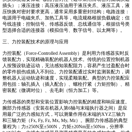
插头）；液压连接：高压液压油用于液压夹爪、液压工具，液
压快换对密封要求更高，通常采用多重密封结构；电路连接：
电源用于电磁夹爪、加热工具等，电流规格根据负载确定；信
号线连接：控制信号、传感器反馈、总线通信等，根据信号类
型选择合适的连接器（模拟信号、数字信号、以太网等）。
三、力控装配技术的原理与应用
力控装配（Force-Controlled Assembly）是利用力传感器实时反
馈装配力，实现精确装配的机器人技术。传统的位置控制机器
人按预设轨迹运动，无法感知装配阻力，容易产生过盈配合时
的零件损伤或插入不到位。力控装配通过实时监测装配力，调
整机器人运动轨迹和速度，实现柔顺装配。典型的力控装配应
用包括：轴孔插入（插入配合）、螺栓拧紧（力矩控制）、精
密装配（微调对位）、去毛刺（恒力加工）等。
力传感器的类型和安装位置影响力控装配的精度和响应速度。
腕部力传感器（安装在机器人第6轴与末端执行器之间）是应
用最广泛的力感知方式，可以测量作用在末端的XYZ三轴力
和三轴力矩（Fx, Fy, Fz, Mx, My, Mz）。腕部力传感器的典型
量程为：力±250N至±500N，力矩±20Nm至±50Nm，分辨率