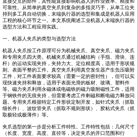
直接交互的部件，其性能直接影响机器人的作业效率、精度和
可靠性。从简单的真空夹爪到复杂的多指灵巧手，从单工位夹
持到多工具自动切换，末端执行器的选型和集成是机器人应用
工程的核心环节之一。本文系统阐述工业机器人末端执行器的
选型方法和工程应用实践。
一、机器人夹爪的类型与选型方法
机器人夹爪按工作原理可分为机械夹爪、真空夹爪、磁力夹爪
和专用夹爪四大类。机械夹爪通过机械结构（手指、滑块、连
杆）的运动实现夹持，夹持力大、定位精度高，适用于形状规
则、表面平整的工件。真空夹爪利用真空发生器产生负压吸附
工件，对工件表面要求较高（需要一定的密封性），但可以实
现快速夹持和释放，适用于表面光滑的板材、玻璃、塑料件
等。磁力夹爪利用永磁体或电磁铁的磁力吸附磁性工件，适用
于钢铁件的无痕夹持，但需要考虑工件剩磁和断电磁力释放问
题。专用夹爪根据特定工件形状定制开发，如针式夹爪（抓取
细长件）、波纹管夹爪（抓取不规则形状）、胶粘式夹爪（抓
取极轻或极薄件）等。
夹爪选型的第一步是分析工件特性。工件特性包括：几何尺寸
（长度、宽度、高度、直径等，决定夹爪的开口范围和行