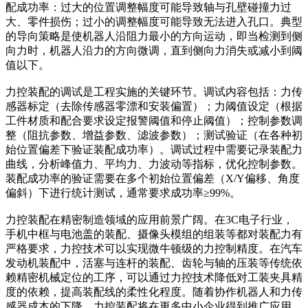
配成功率：过大的位置调整幅度可能导致轴与孔壁碰撞力过
大、零件损伤；过小的调整幅度可能导致无法进入孔口。典型
的导向策略是使机器人沿阻力最小的方向运动，即当检测到侧
向力时，机器人沿力的方向微调，直到侧向力消失或减小到阈
值以下。
力控装配的调试是工程实施的关键环节。调试内容包括：力传
感器标定（去除传感器零漂和安装偏置）；力阈值设定（根据
工件材质和配合要求设定报警阈值和停止阈值）；控制参数调
整（阻抗参数、增益参数、滤波参数）；测试验证（在各种初
始位置偏差下验证装配成功率）。调试过程中需要记录装配力
曲线，分析峰值力、平均力、力波动等指标，优化控制参数。
装配成功率的验证需要在多个初始位置偏差（X/Y偏移、角度
偏斜）下进行统计测试，通常要求成功率≥99%。
力控装配在精密制造领域的应用前景广阔。在3C电子行业，
手机中框与电池盖的装配、摄像头模组的组装等都对装配力有
严格要求，力控技术可以实现微牛顿级的力控制精度。在汽车
发动机装配中，活塞与连杆的装配、齿轮与轴的压装等传统依
赖精密机械定位的工序，可以通过力控技术降低对工装夹具精
度的依赖，提高装配线的柔性化程度。随着协作机器人和力传
感器成本的下降，力控装配将在更多中小企业得到推广应用。