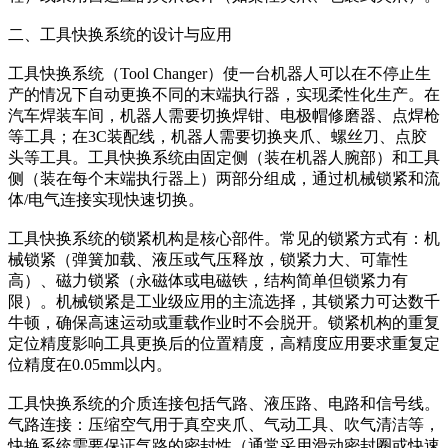
二、工具快换系统的设计与应用
工具快换系统（Tool Changer）使一台机器人可以在不停止生
产的情况下自动更换不同的末端执行器，实现柔性化生产。在
汽车焊装车间，机器人需要切换焊钳、电极帽修磨器、点焊枪
等工具；在3C装配线，机器人需要切换夹爪、螺丝刀、点胶
头等工具。工具快换系统由固定侧（装在机器人腕部）和工具
侧（装在每个末端执行器上）两部分组成，通过机械锁紧和流
体/电气连接实现快速切换。
工具快换系统的锁紧机构是核心部件。常见的锁紧方式有：机
械锁紧（弹簧加载、液压或气压释放，锁紧力大、可靠性
高）、磁力锁紧（永磁体或电磁铁，结构简单但锁紧力有
限）。机械锁紧是工业级应用的主流选择，其锁紧力可达数千
牛顿，确保高速运动或重载作业时不会脱开。锁紧机构的重复
定位精度影响工具更换后的位置精度，高精度应用要求重复定
位精度在0.05mm以内。
工具快换系统的介质连接包括气路、液压路、电路和信号线。
气路连接：压缩空气用于真空夹爪、气动工具、吹气清洁等，
快换系统需要保证气路的密封性（通常采用滑动密封圈或快速