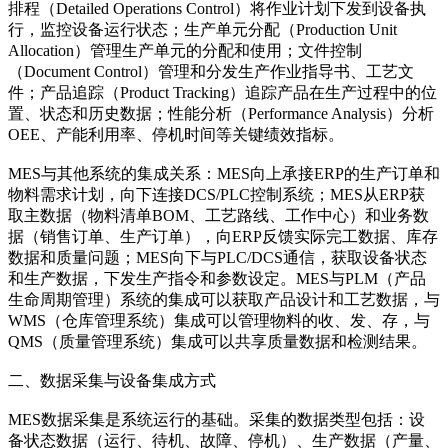
排程（Detailed Operations Control）将作业计划下发到设备执
行，监控设备运行状态；生产单元分配（Production Unit
Allocation）管理生产单元的分配和使用；文件控制
（Document Control）管理和分发生产作业指导书、工艺文
件；产品追踪（Product Tracking）追踪产品在生产过程中的位
置、状态和历史数据；性能分析（Performance Analysis）分析
OEE、产能利用率、停机时间等关键绩效指标。
MES与其他系统的集成关系：MES向上承接ERP的生产订单和
物料需求计划，向下连接DCS/PLC控制系统；MES从ERP获
取主数据（物料清单BOM、工艺路线、工作中心）和业务数
据（销售订单、生产订单），向ERP反馈实际完工数据、库存
数据和质量问题；MES向下与PLC/DCS通信，获取设备状态
和生产数据，下发生产指令和参数设定。MES与PLM（产品
生命周期管理）系统的集成可以获取产品设计和工艺数据，与
WMS（仓库管理系统）集成可以管理物料的收、发、存，与
QMS（质量管理系统）集成可以共享质量数据和检测结果。
二、数据采集与设备集成方式
MES数据采集是系统运行的基础。采集的数据类型包括：设
备状态数据（运行、待机、故障、停机）、生产数据（产量、