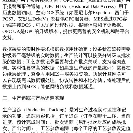
Access）用于实时数据访问，OPC A&E（Alarms & Events）用
于报警和事件通知，OPC HDA（Historical Data Access）用于
历史数据访问。主流DCS系统（如霍尼韦尔Experion、西门子
PCS7、艾默生DeltaV）都提供OPC服务器。MES通过OPC客
户端连接DCS，可以访问过程数据、报警信息和历史数据。
OPC UA是OPC的升级版本，提供更完善的安全机制和跨平台
支持。
数据采集的实时性要求根据数据用途确定：设备状态监控需要
秒级甚至毫秒级的实时数据；生产统计可以接受分钟级或批次
级的数据；工艺参数记录需要与生产批次关联，支持追溯查
询。实时性要求高的数据（如高速生产线的产量统计）需要在
边缘层处理，避免占用MES主服务器资源。边缘计算网关可
以在现场完成数据预处理、协议转换和本地存储，将处理后的
数据上传到MES，降低网络负载和数据延迟。
三、生产追踪与产品追溯实现
生产追踪（Production Tracking）是对生产过程实时监控和记
录的功能。追踪内容包括：订单追踪（订单在哪个工序、当前
进度、预计完成时间）、批次追踪（原料批次对应的成品批
次、产出时间）、工艺参数追踪（每个工序的工艺参数设定值