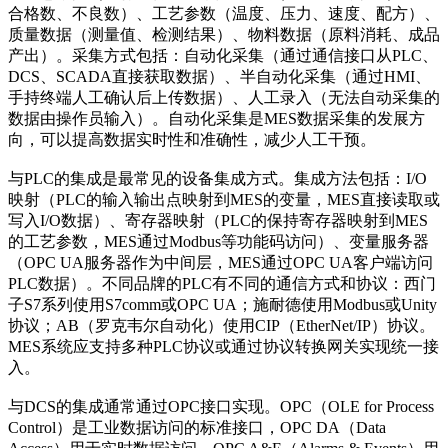
合格数、不良数）、工艺参数（温度、压力、速度、配方）、
质量数据（测量值、检测结果）、物料数据（原料消耗、成品
产出）。采集方式包括：自动化采集（通过通信接口从PLC、
DCS、SCADA直接获取数据）、半自动化采集（通过HMI、
手持终端人工确认后上传数据）、人工录入（无法自动采集的
数据由操作员输入）。自动化采集是MES数据采集的发展方
向，可以提高数据实时性和准确性，减少人工干预。
与PLC的集成是最常见的设备集成方式。集成方法包括：I/O
映射（PLC的输入输出点映射到MES的变量，MES直接读取或
写入I/O数据）、寄存器映射（PLC的保持寄存器映射到MES
的工艺参数，MES通过Modbus等功能码访问）、变量服务器
（OPC UA服务器作为中间层，MES通过OPC UA客户端访问
PLC数据）。不同品牌的PLC有不同的通信方式和协议：西门
子S7系列使用S7comm或OPC UA；施耐德使用Modbus或Unity
协议；AB（罗克韦尔自动化）使用CIP（EtherNet/IP）协议。
MES系统应支持多种PLC协议或通过协议转换网关实现统一接
入。
与DCS的集成通常通过OPC接口实现。OPC（OLE for Process
Control）是工业数据访问的标准接口，OPC DA（Data