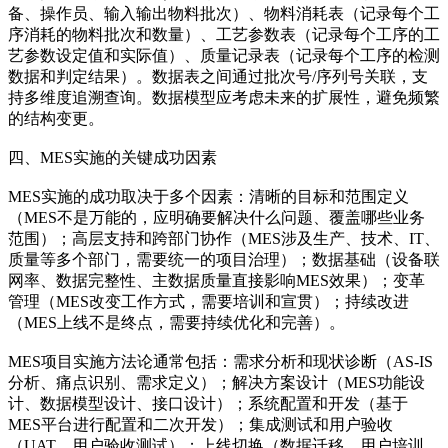
备、操作员、输入输出物料批次）、物料消耗表（记录每个工
序消耗的物料批次和数量）、工艺参数表（记录每个工序的工
艺参数设定值和实际值）、质量记录表（记录每个工序的检测
数据和判定结果）。数据表之间通过批次号/序列号关联，支
持多维度追溯查询。数据模型应考虑未来的扩展性，避免频繁
的结构变更。
四、MES实施的关键成功因素
MES实施的成功取决于多个因素：清晰的目标和范围定义
（MES不是万能的，应明确要解决什么问题、覆盖哪些业务
范围）；高层支持和跨部门协作（MES涉及生产、技术、IT、
质量等多个部门，需要统一的项目治理）；数据基础（设备联
网率、数据完整性、主数据质量直接影响MES效果）；变革
管理（MES改变工作方式，需要培训和宣贯）；持续改进
（MES上线不是终点，需要持续优化和完善）。
MES项目实施方法论通常包括：需求分析和现状诊断（AS-IS
分析、痛点识别、需求定义）；解决方案设计（MES功能设
计、数据模型设计、接口设计）；系统配置和开发（基于
MES平台进行配置和二次开发）；集成测试和用户验收
（UAT，用户验收测试）；上线切换（数据迁移、用户培训、