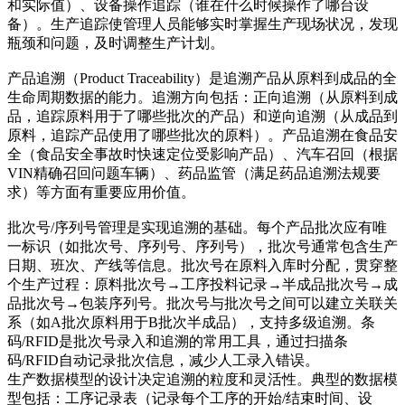
和实际值）、设备操作追踪（谁在什么时候操作了哪台设
备）。生产追踪使管理人员能够实时掌握生产现场状况，发现
瓶颈和问题，及时调整生产计划。
产品追溯（Product Traceability）是追溯产品从原料到成品的全
生命周期数据的能力。追溯方向包括：正向追溯（从原料到成
品，追踪原料用于了哪些批次的产品）和逆向追溯（从成品到
原料，追踪产品使用了哪些批次的原料）。产品追溯在食品安
全（食品安全事故时快速定位受影响产品）、汽车召回（根据
VIN精确召回问题车辆）、药品监管（满足药品追溯法规要
求）等方面有重要应用价值。
批次号/序列号管理是实现追溯的基础。每个产品批次应有唯
一标识（如批次号、序列号、序列号），批次号通常包含生产
日期、班次、产线等信息。批次号在原料入库时分配，贯穿整
个生产过程：原料批次号→工序投料记录→半成品批次号→成
品批次号→包装序列号。批次号与批次号之间可以建立关联关
系（如A批次原料用于B批次半成品），支持多级追溯。条
码/RFID是批次号录入和追溯的常用工具，通过扫描条
码/RFID自动记录批次信息，减少人工录入错误。
生产数据模型的设计决定追溯的粒度和灵活性。典型的数据模
型包括：工序记录表（记录每个工序的开始/结束时间、设