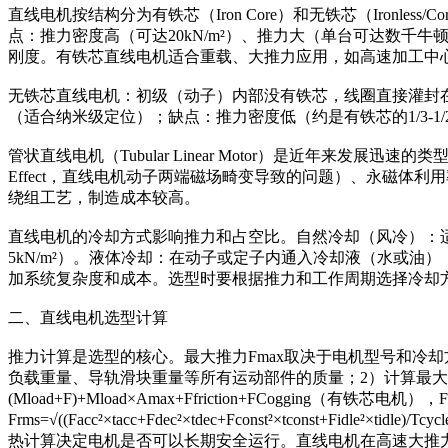
直线电机按结构分为有铁芯（Iron Core）和无铁芯（Iron
点：推力密度高（可达20kN/m²）、推力大（单台可达数千牛顿）、
刚度。有铁芯直线电机适合重载、大推力应用，如高速加工中
无铁芯直线电机：初级（动子）内部没有铁芯，线圈直接灌封
（适合纳米级定位）；缺点：推力密度低（约是有铁芯的1/3
管状直线电机（Tubular Linear Motor）是近年
Effect，直线电机动子两端磁场畸变导致的问题）、永磁
绕组工艺，制造成本较高。
直线电机的冷却方式影响推力和占空比。自然冷却（风冷）：适用
5kN/m²）。液体冷却：在动子或定子内通入冷却液（水或油），
加系统复杂度和成本。选型时要根据推力和工作周期选择冷却
二、直线电机选型计算
推力计算是选型的核心。最大推力Fmax取决于电机型号和冷却方
负载重量、导轨滑块重量等所有运动部件的质量；2）计算最大加速
(Mload+F)+Mload×Amax+Ffriction+FCogging
Frms=√((Facc²×tacc+Fdec²×tdec+Fconst²×tconst+Fidle²×tidl
热计算决定电机是否可以长期安全运行。直线电机在高速大推力