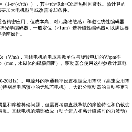
-e^(-t/τth）），其中τth=Rth×Cth是热时间常数。热计算的
需要加大电机型号或改善冷却条件。
μm，适合精密应用，但成本高、对污染物敏感）和磁性线性编码器
m）选择光学编码器，一般定位（>1μm）选择磁性编码器可以满足要
装指南操作。
/m/s，直线电机的电压常数单位与旋转电机的V/rpm不
距τp（mm，永磁体的磁极间距）。驱动器会使用这些参数计算电
20kHz）。电流环的导通频率设置根据应用需求（高速应用需
（特别是电感较小的无铁芯电机）。大部分驱动器的自动整定功
惯量和摩檫补偿问题，但需要考虑直线导轨的摩擦特性和负载变
精度。直线电机的端部效应（动子进入和离开磁路时的力波动）