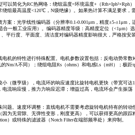
可以简化为RC热网络：绕组温度=环境温度+（Rth×Iph²×Rph）×（1
绕组最高温度<120℃，N级绝缘）。如果热计算不满足要求，
：光学线性编码器（分辨率0.1-0.001μm，精度±5-±1
能力强，适合一般工业应用）。编码器精度等级：高精度定位（<1μ
ap）、平行度、平面度、清洁度对编码器精度影响很大，严格按安
机的特性进行特殊配置。电机参数设置包括：反电动势常数Ke（V
的Nm/A不同）；绕组电阻Rs（ohms）和电感Ls（mH）；极
小（微亨级），电流环的响应速度比旋转电机更快（带宽可达10-
，电流响应慢，推力力响应迟滞；增益过高，电流环会产生振荡
殊问题。速度环调整：直线电机不需要考虑旋转电机特有的转动
（因为无背隙、无弹性变形，刚度更高），可以获得更高的跟踪
ation）或特殊的滤波器（Notch Filter在端部频率处）来抑制。