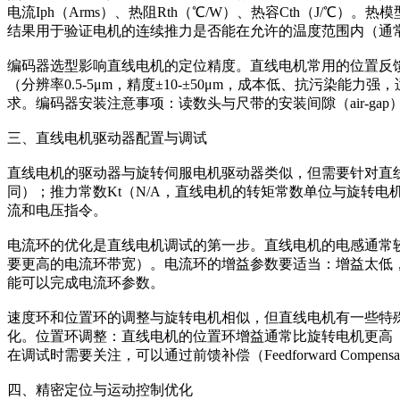
电流Iph（Arms）、热阻Rth（℃/W）、热容Cth（J/℃）。热模型
结果用于验证电机的连续推力是否能在允许的温度范围内（通常
编码器选型影响直线电机的定位精度。直线电机常用的位置反馈方案
（分辨率0.5-5μm，精度±10-±50μm，成本低、抗污染
求。编码器安装注意事项：读数头与尺带的安装间隙（air-g
三、直线电机驱动器配置与调试
直线电机的驱动器与旋转伺服电机驱动器类似，但需要针对直线电
同）；推力常数Kt（N/A，直线电机的转矩常数单位与旋转电机
流和电压指令。
电流环的优化是直线电机调试的第一步。直线电机的电感通常较
要更高的电流环带宽）。电流环的增益参数要适当：增益太低
能可以完成电流环参数。
速度环和位置环的调整与旋转电机相似，但直线电机有一些特
化。位置环调整：直线电机的位置环增益通常比旋转电机更高
在调试时需要关注，可以通过前馈补偿（Feedforward Compens
四、精密定位与运动控制优化