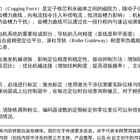
ogging Force）是定子铁芯和永磁体之间的磁阻力，随动
齿槽力曲线，向电流指令注入补偿电流，抵消齿槽力影响）；机
的齿槽力干扰）。齿槽力曲线可以通过在一段行程内匀速运动测
系统的重要组成部分，导轨的几何精度（直线度和平面度）、刚度、
超精密定位平台。滚柱导轨（Roller Guideway）刚度和负载
公差。
会激发机械谐振，影响定位精度和稳定性。振动抑制方法：增加
阻尼比）；优化机械连接（增加结构刚度，提高谐振频率）。主
后，必须进行标定：激光标定（使用激光干涉仪测量实际位移与
驱动器或上位控制器中，在每次定位时自动查询和修正。对于精
，清除铁屑和粉尘。编码器读数的定期标定和零位复位可以补偿
损情况。