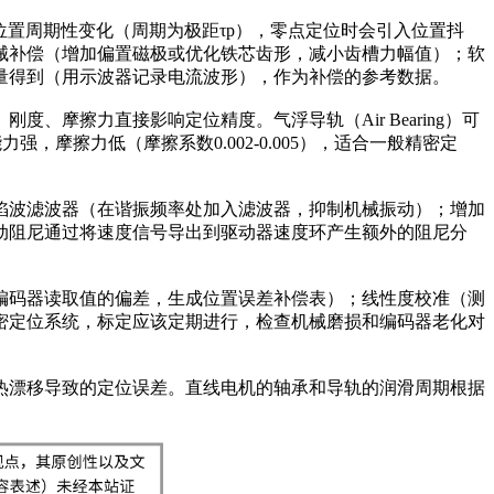
子位置周期性变化（周期为极距τp），零点定位时会引入位置抖
械补偿（增加偏置磁极或优化铁芯齿形，减小齿槽力幅值）；软
量得到（用示波器记录电流波形），作为补偿的参考数据。
摩擦力直接影响定位精度。气浮导轨（Air Bearing）可
能力强，摩擦力低（摩擦系数0.002-0.005），适合一般精密定
陷波滤波器（在谐振频率处加入滤波器，抑制机械振动）；增加
动阻尼通过将速度信号导出到驱动器速度环产生额外的阻尼分
编码器读取值的偏差，生成位置误差补偿表）；线性度校准（测
密定位系统，标定应该定期进行，检查机械磨损和编码器老化对
热漂移导致的定位误差。直线电机的轴承和导轨的润滑周期根据