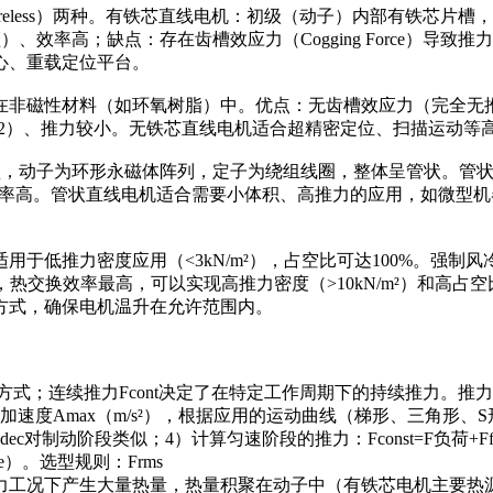
less/Coreless）两种。有铁芯直线电机：初级（动子）内部有
效率高；缺点：存在齿槽效应力（Cogging Force）导致推力
心、重载定位平台。
在非磁性材料（如环氧树脂）中。优点：无齿槽效应力（完全无
-1/2）、推力较小。无铁芯直线电机适合超精密定位、扫描运动
来发展迅速的类型，动子为环形永磁体阵列，定子为绕组线圈，整体呈管状
体利用率高。管状直线电机适合需要小体积、高推力的应用，如微
于低推力密度应用（<3kN/m²），占空比可达100%。强制
热交换效率最高，可以实现高推力密度（>10kN/m²）和高占空比（
方式，确保电机温升在允许范围内。
式；连续推力Fcont决定了在特定工作周期下的持续推力。推力计
度Amax（m/s²），根据应用的运动曲线（梯形、三角形、S形
（有铁芯电机），Fdec对制动阶段类似；4）计算匀速阶段的推力：Fconst=F
e)/Tcycle）。选型规则：Frms
工况下产生大量热量，热量积聚在动子中（有铁芯电机主要热源