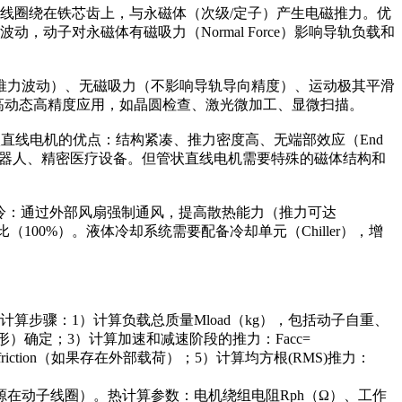
铁芯片槽，线圈绕在铁芯齿上，与永磁体（次级/定子）产生电磁推力。优
波动，动子对永磁体有磁吸力（Normal Force）影响导轨负载和
推力波动）、无磁吸力（不影响导轨导向精度）、运动极其平滑
等高动态高精度应用，如晶圆检查、激光微加工、显微扫描。
。管状直线电机的优点：结构紧凑、推力密度高、无端部效应（End
型机器人、精密医疗设备。但管状直线电机需要特殊的磁体结构和
风冷：通过外部风扇强制通风，提高散热能力（推力可达
100%）。液体冷却系统需要配备冷却单元（Chiller），增
算步骤：1）计算负载总质量Mload（kg），包括动子自重、
）确定；3）计算加速和减速阶段的推力：Facc=
负荷+Ffriction（如果存在外部载荷）；5）计算均方根(RMS)推力：
在动子线圈）。热计算参数：电机绕组电阻Rph（Ω）、工作