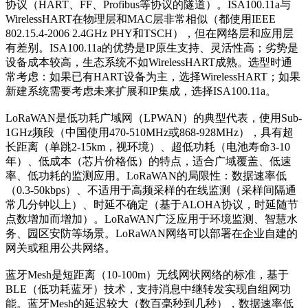
协议（HART、FF、Profibus等协议的隧道）。ISA100.11a与
WirelessHART在物理层和MAC层非常相似（都使用IEEE
802.15.4-2006 2.4GHz PHY和TSCH），但在网络层和应用层
有差别。ISA100.11a的优势是IP原生支持、灵活性高；劣势是
设备成本较高，生态系统不如WirelessHART成熟。选型时通
常考虑：如果已有HART设备为主，选择WirelessHART；如果
新建系统需要考虑未来扩展和IP集成，选择ISA100.11a。
LoRaWAN是低功耗广域网（LPWAN）的典型代表，使用Sub-
1GHz频段（中国使用470-510MHz或868-928MHz），具有超
长距离（单跳2-15km，视环境）、超低功耗（电池寿命3-10
年）、低成本（芯片价格低）的特点，适合广域覆盖、低速
率、低功耗的监测应用。LoRaWAN的局限性：数据速率低
（0.3-50kbps）、不适用于高频采样的在线监测（采样间隔通
常几分钟以上）、时延不确定（基于ALOHA协议，时延随节
点数增加而增加）。LoRaWAN广泛应用于环境监测、智慧水
务、园区安防等场景。LoRaWAN网络可以部署在企业自建的
网关或租用公共网络。
蓝牙Mesh是短距离（10-100m）无线网状网络的标准，基于
BLE（低功耗蓝牙）技术，支持消息中继转发实现自组网功
能。蓝牙Mesh的延迟较大（数百毫秒到几秒），数据速率低