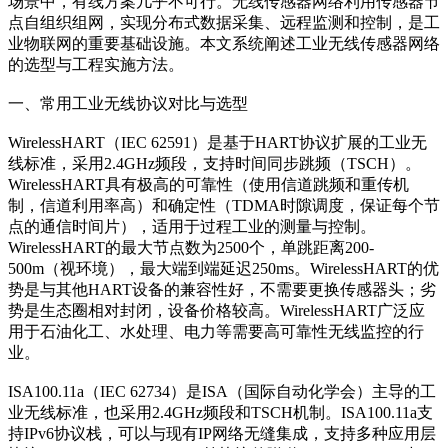
场景中，有线方案几乎不可行。无线传感器网络利用传感器节
点自组织组网，实现分布式数据采集、远程监测和控制，是工
业物联网的重要基础设施。本文系统阐述工业无线传感器网络
的选型与工程实施方法。
一、常用工业无线协议对比与选型
WirelessHART（IEC 62591）是基于HART协议扩展的工业无
线标准，采用2.4GHz频段，支持时间同步跳频（TSCH）。
WirelessHART具有极高的可靠性（使用信道跳频和重传机
制，信道利用率高）和确定性（TDMA时隙调度，保证每个节
点的通信时间片），适用于过程工业的测量与控制。
WirelessHART的最大节点数为2500个，单跳距离200-
500m（视环境），最大端到端延迟250ms。WirelessHART的优
势是与其他HART设备的兼容性好，不需要更换传感器头；劣
势是生态圈相对封闭，设备价格较高。WirelessHART广泛应
用于石油化工、水处理、电力等需要高可靠性无线监控的行
业。
ISA100.11a（IEC 62734）是ISA（国际自动化学会）主导的工
业无线标准，也采用2.4GHz频段和TSCH机制。ISA100.11a支
持IPv6协议栈，可以与现有IP网络无缝集成，支持多种应用层