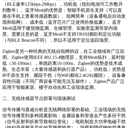
（BLE速率125kbps-2Mbps），功耗低（纽扣电池可工作数月
到数年）。蓝牙Mesh的优势是：智能手机原生支持（可以直
接在手机上查看传感器数据）、组网简单（设备通电后自动发
现和组网）、成本低（蓝牙芯片广泛使用价格低廉）。蓝牙
Mesh适用于建筑物监测、仓储管理、实验室监测等室内场
景。需要注意的是，蓝牙Mesh不支持TRSSI测距和定位功能
（与BLE Beacon不同），所以不适用于定位追踪场景。
Zigbee是另一种经典的无线自组网协议，在工业领域有广泛应
用。Zigbee使用IEEE 802.15.4物理层，支持Mesh拓扑，延时较
低（30-100ms），单跳距离10-100m。Zigbee的优势是技术成
熟、生态丰富（大量传感器和执行器产品）、功耗低；劣势是
IP不原生支持、频段干扰（与WiFi都在2.4GHz频段）、设备兼
容性问题（不同厂商设备可能无法互操作）。Zigbee产品广泛
应用于智能家居、楼宇自动化和工业现场监测。
二、无线传感器节点部署与现场测试
信号传播与衰减分析是无线网络部署的基础。工业现场的无线
信号传播受到多种因素影响：金属设备和管道会产生多径干扰
（信号反射和折射导致相位变化）；电机制造大功率电磁干扰
（特别是变频器产生的宽频带噪声）；墙壁和障碍物的穿透衰