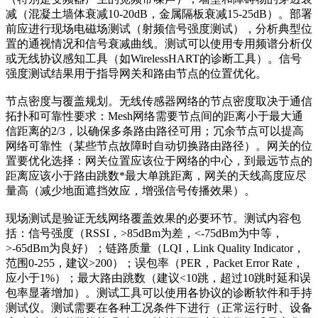
减（混凝土墙体衰减10-20dB，金属隔板衰减15-25dB）。部署
前应进行现场电磁场测试（射频信号强度测试），分析典型位
置的通视情况和信号衰减曲线。测试可以使用专用频谱分析仪
或无线协议感知工具（如WirelessHART的诊断工具）。信号
强度测试结果用于指导网关和路由节点的位置优化。
节点密度与覆盖规划。无线传感器网络的节点密度取决于通信
拓扑和可靠性要求：Mesh网络需要节点间的距离小于最大通
信距离的2/3，以确保多条路由路径可用；冗余节点可以提高
网络可靠性（某些节点故障时自动切换路由路径）。网关的位
置要优化选择：网关位置应该位于网络的中心，到最远节点的
距离应该小于路由跳数*最大单跳距离，网关的天线高度应尽
量高（减少地面遮挡效应，增强信号传播效果）。
现场测试是验证无线网络覆盖效果的必要环节。测试内容包
括：信号强度（RSSI，>85dBm为差，<-75dBm为中等，
>-65dBm为良好）；链路质量（LQI，Link Quality Indicator，
范围0-255，建议>200）；误包率（PER，Packet Error Rate，
应小于1%）；最大路由跳数（建议<10跳，超过10跳时延和误
包率显著增加）。测试工具可以使用各协议的诊断软件和手持
测试仪。测试需要在各种工况条件下进行（正常运行时、设备