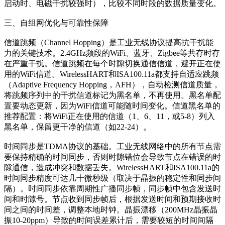
启动时、电磁干扰较强时），比较不同时段的数据质量变化。
三、自组网优化与可靠性保障
信道跳频（Channel Hopping）是工业无线协议提高抗干扰能
力的关键技术。2.4GHz频段的WiFi、蓝牙、Zigbee等共存时存
在严重干扰。信道跳频在每个时隙切换通信信道，避开正在使
用的WiFi信道。WirelessHART和ISA100.11a都支持自适应跳频
（Adaptive Frequency Hopping，AFH），自动检测信道质量，
将跳频序列中的干扰信道标记为黑名单，不再使用。黑名单配
置要动态更新，因为WiFi信道可能随时间变化。信道黑名单的
推荐配置：将WiFi正在使用的信道（1、6、11，或5-8）列入
黑名单，保留更干净的信道（如22-24）。
时间同步是TDMA协议的基础。工业无线网络中的所有节点需
要保持精确的时间同步，否则时隙错位会导致节点在错误的时
隙通信，造成冲突和数据丢失。WirelessHART和ISA100.11a的
时间同步精度可达几十微秒级（取决于晶振的稳定性和同步间
隔）。时间同步依靠周期性广播同步帧，同步帧中包含发送时
间和时隙号。节点收到同步帧后，根据发送时间和预期接收时
间之间的时间差，调整本地时钟。晶振漂移（200MHz晶振晶
振10-20ppm）导致的时间误差累计后，需要较短的时间间隔