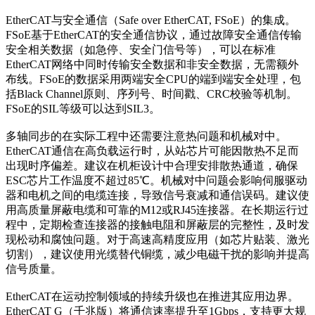
EtherCAT与安全通信（Safe over EtherCAT, FSoE）的集成。
FSoE基于EtherCAT的安全通信协议，通过故障安全通信传输
安全相关数据（如急停、安全门信号等），可以在标准
EtherCAT网络中同时传输安全数据和非安全数据，无需额外
布线。FSoE的数据采用两端安全CPU的端到端安全处理，包
括Black Channel原则、序列号、时间戳、CRC校验等机制。
FSoE的SIL等级可以达到SIL3。
多轴同步的在实际工程中还需要注意热问题和机械对中。
EtherCAT通信在高负载运行时，从站芯片可能因散热不足而
出现时序偏差。建议在机柜设计中合理安排散热通道，确保
ESC芯片工作温度不超过85℃。机械对中问题会影响伺服驱动
器和电机之间的电缆连接，导致信号衰减和通信误码。建议使
用高质量屏蔽电缆和可靠的M12或RJ45连接器。在长期运行过
程中，定期检查连接器的接触电阻和屏蔽层的完整性，及时发
现松动和腐蚀问题。对于高速高精度应用（如芯片贴装、激光
切割），建议使用光缆替代铜缆，减少电磁干扰的影响并提高
信号质量。
EtherCAT在运动控制领域的持续升级也在推进其应用边界。
EtherCAT G（千兆版）将通信速率提升至1Gbps，支持更大规