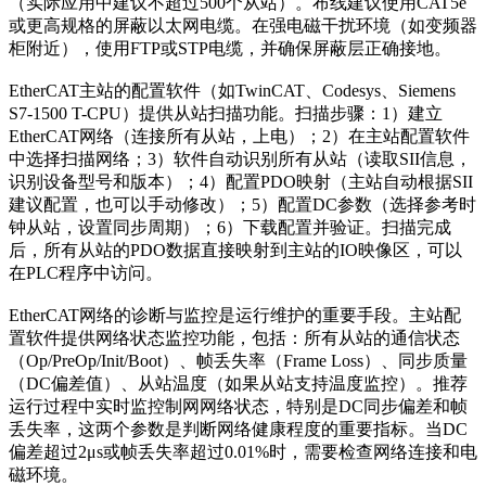
（实际应用中建议不超过500个从站）。布线建议使用CAT5e
或更高规格的屏蔽以太网电缆。在强电磁干扰环境（如变频器
柜附近），使用FTP或STP电缆，并确保屏蔽层正确接地。
EtherCAT主站的配置软件（如TwinCAT、Codesys、Siemens
S7-1500 T-CPU）提供从站扫描功能。扫描步骤：1）建立
EtherCAT网络（连接所有从站，上电）；2）在主站配置软件
中选择扫描网络；3）软件自动识别所有从站（读取SII信息，
识别设备型号和版本）；4）配置PDO映射（主站自动根据SII
建议配置，也可以手动修改）；5）配置DC参数（选择参考时
钟从站，设置同步周期）；6）下载配置并验证。扫描完成
后，所有从站的PDO数据直接映射到主站的IO映像区，可以
在PLC程序中访问。
EtherCAT网络的诊断与监控是运行维护的重要手段。主站配
置软件提供网络状态监控功能，包括：所有从站的通信状态
（Op/PreOp/Init/Boot）、帧丢失率（Frame Loss）、同步质量
（DC偏差值）、从站温度（如果从站支持温度监控）。推荐
运行过程中实时监控制网网络状态，特别是DC同步偏差和帧
丢失率，这两个参数是判断网络健康程度的重要指标。当DC
偏差超过2μs或帧丢失率超过0.01%时，需要检查网络连接和电
磁环境。