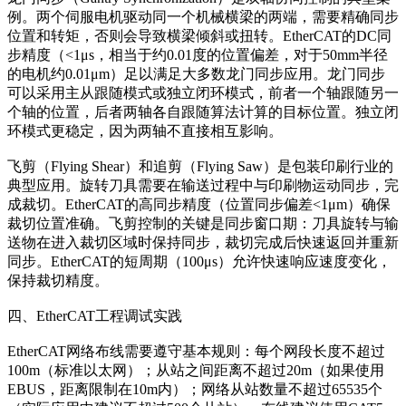
例。两个伺服电机驱动同一个机械横梁的两端，需要精确同步
位置和转矩，否则会导致横梁倾斜或扭转。EtherCAT的DC同
步精度（<1μs，相当于约0.01度的位置偏差，对于50mm半径
的电机约0.01μm）足以满足大多数龙门同步应用。龙门同步
可以采用主从跟随模式或独立闭环模式，前者一个轴跟随另一
个轴的位置，后者两轴各自跟随算法计算的目标位置。独立闭
环模式更稳定，因为两轴不直接相互影响。
飞剪（Flying Shear）和追剪（Flying Saw）是包装印刷行业的
典型应用。旋转刀具需要在输送过程中与印刷物运动同步，完
成裁切。EtherCAT的高同步精度（位置同步偏差<1μm）确保
裁切位置准确。飞剪控制的关键是同步窗口期：刀具旋转与输
送物在进入裁切区域时保持同步，裁切完成后快速返回并重新
同步。EtherCAT的短周期（100μs）允许快速响应速度变化，
保持裁切精度。
四、EtherCAT工程调试实践
EtherCAT网络布线需要遵守基本规则：每个网段长度不超过
100m（标准以太网）；从站之间距离不超过20m（如果使用
EBUS，距离限制在10m内）；网络从站数量不超过65535个