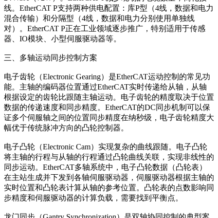
线。EtherCAT P支持两种供电配置：库P型（4线，数据和电力
混合传输）和分隔型（4线，数据和电力分别使用单独线
对）。EtherCAT P正在工业领域逐步推广，特别适用于传感
器、IO模块、小型伺服驱动器等。
三、多轴运动同步控制方案
电子齿轮（Electronic Gearing）是EtherCAT运动控制的常见功
能。主轴的编码器位置通过EtherCAT实时传递给从轴，从轴
根据设定的齿轮比跟随主轴运动。电子齿轮的精度取决于位置
数据的传递速度和同步精度。EtherCAT的DC同步机制可以保
证多个伺服轴之间的位置同步精度在纳秒级，电子齿轮精度大
幅优于传统脉冲方向的凸轮控制器。
电子凸轮（Electronic Cam）实现复杂的曲线跟随。电子凸轮
将主轴的行程与从轴的行程通过凸轮曲线关联，实现非线性的
同步运动。EtherCAT多轴系统中，电子凸轮数据（凸轮表）
在主站生成并下发到各轴伺服驱动器，伺服驱动器根据主轴的
实时位置和凸轮表计算从轴的参考位置。凸轮表的点数影响同
步精度和伺服驱动器的计算负载，需要找到平衡点。
龙门同步（Gantry Synchronization）是双轴协同控制的典型案