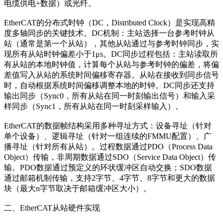
电缆供电+数据）或光纤。
EtherCAT的分布式时钟（DC，Distributed Clock）是实现高精
度多轴同步的关键技术。DC机制：主站选择一台参考时钟从
站（通常是第一个从站），其他从站通过与参考时钟同步，实
现所有从站时钟偏差小于1μs。DC同步过程包括：主站读取所
有从站的本地时钟值，计算每个从站与参考时钟的偏差，将偏
差值写入从站的系统时间偏移寄存器。从站在接收到同步信号
时，自动根据系统时间偏移调整本地的时钟。DC同步还支持
输出同步（Sync0，所有从站在同一时刻输出信号）和输入采
样同步（Sync1，所有从站在同一时刻采样输入）。
EtherCAT的数据帧结构采用多种寻址方式：设备寻址（针对
单个设备）、逻辑寻址（针对一组连续的FMMU配置）、广
播寻址（针对所有从站）。过程数据通过PDO（Process Data
Object）传输，非周期数据通过SDO（Service Data Object）传
输。PDO数据通过预定义的环状缓冲区自动交换；SDO数据
通过邮箱机制传输，支持2字节、4字节、8字节和更大的数据
块（最大n字节取决于邮箱缓冲区大小）。
二、EtherCAT从站硬件实现