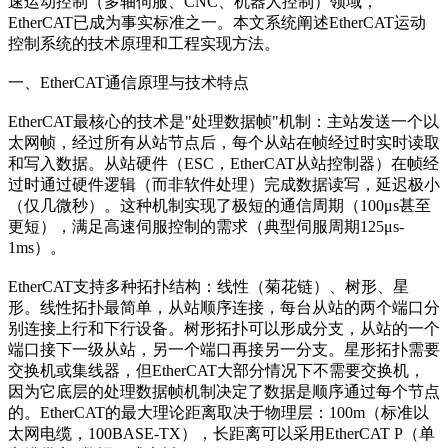
速运动控制（多轴伺服、CNC、机器人控制）领域，
EtherCAT已成为事实标准之一。本文系统阐述EtherCAT运动
控制系统的技术原理和工程实现方法。
一、EtherCAT通信原理与技术特点
EtherCAT最核心的技术是"处理数据帧"机制：主站发送一个以
太网帧，经过所有从站节点后，每个从站在帧经过时实时读取
和写入数据。从站硬件（ESC，EtherCAT从站控制器）在帧经
过时通过硬件逻辑（而非软件处理）完成数据读写，延迟极小
（仅几微秒）。这种机制实现了极短的通信周期（100μs甚至
更短），满足高速伺服控制的需求（典型伺服周期125μs-
1ms）。
EtherCAT支持多种拓扑结构：线性（菊花链）、树形、星
形。线性拓扑最简单，从站顺序连接，每台从站的两个端口分
别连接上行和下行设备。树形拓扑可以形成分支，从站的一个
端口接下一级从站，另一个端口再接另一分支。星形拓扑需要
交换机或集线器，但EtherCAT大部分情况下不需要交换机，
因为它底层的处理数据帧机制决定了数据是顺序通过每个节点
的。EtherCAT的最大理论距离取决于物理层：100m（标准以
太网电缆，100BASE-TX），长距离可以采用EtherCAT P（单