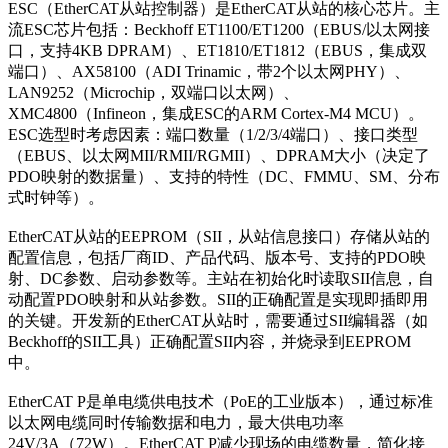
ESC（EtherCAT从站控制器）是EtherCAT从站的核心芯片。主
流ESC芯片包括：Beckhoff ET1100/ET1200（EBUS/以太网接
口，支持4KB DPRAM）、ET1810/ET1812（EBUS，集成双
端口）、AX58100（ADI Trinamic，带2个以太网PHY）、
LAN9252（Microchip，双端口以太网）、
XMC4800（Infineon，集成ESC的ARM Cortex-M4 MCU）。
ESC选型时考虑因素：端口数量（1/2/3/4端口）、接口类型
（EBUS、以太网MII/RMII/RGMII）、DPRAM大小（决定了
PDO映射的数据量）、支持的特性（DC、FMMU、SM、分布
式时钟等）。
EtherCAT从站的EEPROM（SII，从站信息接口）存储从站的
配置信息，包括厂商ID、产品代码、版本号、支持的PDO映
射、DC参数、启动参数等。主站在初始化时读取SII信息，自
动配置PDO映射和从站参数。SII的正确配置是实现即插即用
的关键。开发新的EtherCAT从站时，需要通过SII编辑器（如
Beckhoff的SII工具）正确配置SII内容，并烧录到EEPROM
中。
EtherCAT P是单电缆供电技术（PoE的工业版本），通过标准
以太网电缆同时传输数据和电力，最大供电功率
24V/3A（72W）。EtherCAT P减少现场的电缆数量，简化接