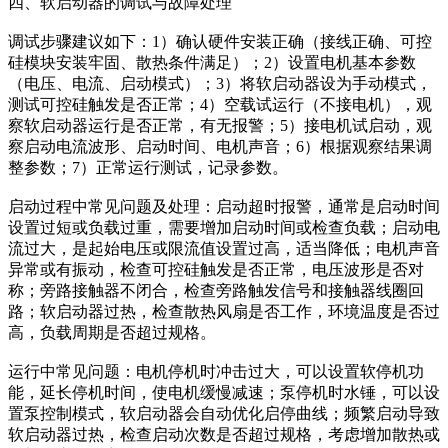
四、软启动器的调试与故障处理
调试步骤建议如下：1）确认硬件安装正确（接线正确、可控
硅模块安装牢固、散热条件满足）；2）设置电机基本参数
（电压、电流、启动模式）；3）将软启动器设为手动模式，
测试可控硅触发是否正常；4）空载试运行（不接电机），观
察软启动器运行是否正常，有无报警；5）接电机试启动，观
察启动电流波形、启动时间、电机声音；6）根据观察结果调
整参数；7）正常运行测试，记录参数。
启动过程中常见问题及处理：启动超时报警，通常是启动时间
设置过短或负载过重，需要增加启动时间或检查负载；启动电
流过大，是起始电压或限流值设置过高，适当降低；电机声音
异常或有振动，检查可控硅触发是否正常，电压波形是否对
称；旁路接触器不闭合，检查旁路触发信号和接触器线圈回
路；软启动器过热，检查散热风扇是否工作，环境温度是否过
高，负载周期是否超过规格。
运行中常见问题：电机停机时冲击过大，可以设置软停机功
能，延长停机时间，使电机缓慢减速；泵停机时水锤，可以设
置泵控制模式，软启动器会自动优化启停曲线；频繁启动导致
软启动器过热，检查启动次数是否超过规格，考虑增加散热或