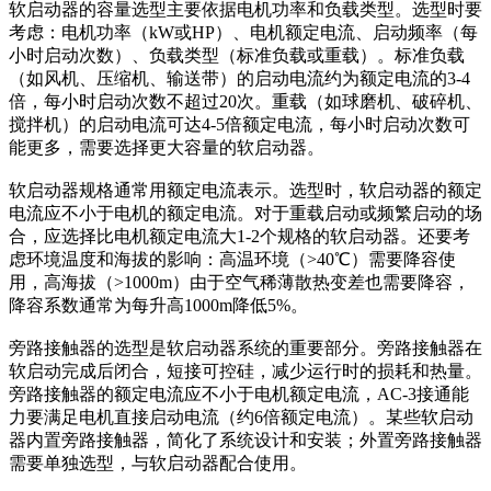
软启动器的容量选型主要依据电机功率和负载类型。选型时要
考虑：电机功率（kW或HP）、电机额定电流、启动频率（每
小时启动次数）、负载类型（标准负载或重载）。标准负载
（如风机、压缩机、输送带）的启动电流约为额定电流的3-4
倍，每小时启动次数不超过20次。重载（如球磨机、破碎机、
搅拌机）的启动电流可达4-5倍额定电流，每小时启动次数可
能更多，需要选择更大容量的软启动器。
软启动器规格通常用额定电流表示。选型时，软启动器的额定
电流应不小于电机的额定电流。对于重载启动或频繁启动的场
合，应选择比电机额定电流大1-2个规格的软启动器。还要考
虑环境温度和海拔的影响：高温环境（>40℃）需要降容使
用，高海拔（>1000m）由于空气稀薄散热变差也需要降容，
降容系数通常为每升高1000m降低5%。
旁路接触器的选型是软启动器系统的重要部分。旁路接触器在
软启动完成后闭合，短接可控硅，减少运行时的损耗和热量。
旁路接触器的额定电流应不小于电机额定电流，AC-3接通能
力要满足电机直接启动电流（约6倍额定电流）。某些软启动
器内置旁路接触器，简化了系统设计和安装；外置旁路接触器
需要单独选型，与软启动器配合使用。