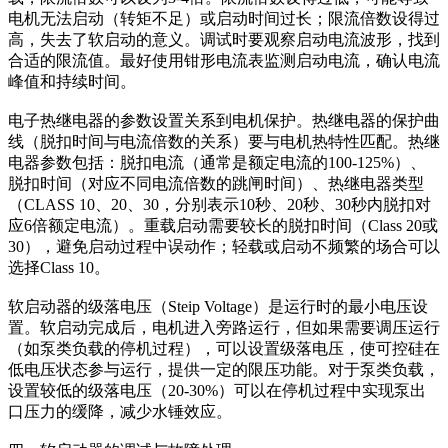
电机无法启动（转矩不足）或启动时间过长；限流倍数设得过
高，失去了软启动的意义。调试时要观察启动电流波形，找到
合适的限流值。最好使用钳形电流表监测启动电流，确认电流
峰值和持续时间。
电子热继电器的参数设置关系到电机保护。热继电器的保护曲
线（脱扣时间与电流倍数的关系）要与电机热特性匹配。热继
电器参数包括：脱扣电流（通常是额定电流的100-125%）、
脱扣时间（对应不同电流倍数的跳闸时间）、热继电器类型
（CLASS 10、20、30，分别表示10秒、20秒、30秒内脱扣对
应6倍额定电流）。重载启动需要较长的脱扣时间（Class 20或
30），避免启动过程中误动作；轻载或启动不频繁的场合可以
选择Class 10。
软启动器的级落电压（Steip Voltage）是运行时的最小电压设
置。软启动完成后，电机进入旁路运行，但如果需要调压运行
（如泵类负载的停机过程），可以设置级落电压，使可控硅在
低电压状态参与运行，提供一定的限压功能。对于泵类负载，
设置较低的级落电压（20-30%）可以在停机过程中实现泵出
口压力的缓降，减少水锤效应。