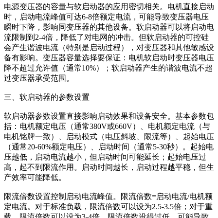
电源变压器的容量与软启动器的应用密切相关。电机直接启动
时，启动电流峰值可达6-8倍额定电流，可能导致变压器电压
瞬时下降，影响同变压器的其他设备。软启动器可以将启动电
流限制到2-4倍，降低了对电网的冲击。但软启动器的可控硅
会产生谐波电流（特别是启动过程），对变压器和其他敏感设
备有影响。变压器容量选择要保证：电机软启动时变压器电压
降不超过允许值（通常10%）；软启动器产生的谐波电流不超
过变压器承受范围。
三、软启动器的参数设置
软启动器参数设置直接影响启动效果和设备安全。基本参数包
括：电机额定电压（通常380V或660V）、电机额定电流（与
电机铭牌一致）、启动模式（电压斜坡、限流等）、起始电压
（通常20-60%额定电压）、启动时间（通常5-30秒）。起始电
压越低，启动电流越小，但启动时间可能延长；起始电压过
高，起不到限流作用。启动时间越长，启动过程越平稳，但生
产效率可能降低。
限流倍数设置控制启动电流峰值。限流倍数=启动电流/电机额
定电流。对于标准负载，限流倍数可以设为2.5-3.5倍；对于重
载，限流倍数可以设为3-4倍。限流倍数设得过低，可能导致