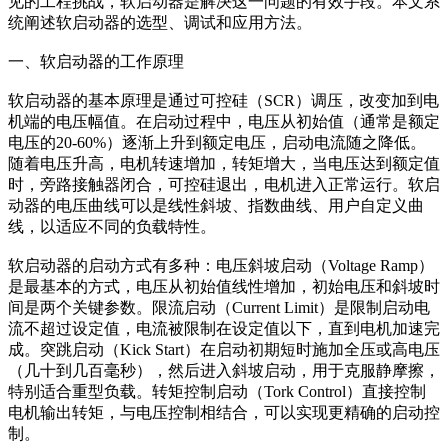
见的工程挑战，软启动器是解决这一问题的有效手段。本文系
统阐述软启动器的选型、调试和应用方法。
一、软启动器的工作原理
软启动器的基本原理是通过可控硅（SCR）调压，改变加到电
机端的电压幅值。在启动过程中，电压从初始值（通常是额定
电压的20-60%）逐渐上升到额定电压，启动电流随之降低。
随着电压升高，电机转速增加，转矩增大，当电压达到额定值
时，旁路接触器闭合，可控硅退出，电机进入正常运行。软启
动器的电压曲线可以是线性斜坡、指数曲线、用户自定义曲
线，以适应不同的负载特性。
软启动器的启动方式有多种：电压斜坡启动（Voltage Ramp）
是最基本的方式，电压从初始值线性增加，初始电压和斜坡时
间是两个关键参数。限流启动（Current Limit）是限制启动电
流不超过设定值，电流被限制在设定值以下，直到电机加速完
成。突跳启动（Kick Start）在启动初期短时施加全压或高电压
（几十到几百毫秒），然后进入斜坡启动，用于克服静摩擦，
特别适合重型负载。转矩控制启动（Tork Control）直接控制
电机输出转矩，与电压控制相结合，可以实现更精确的启动控
制。